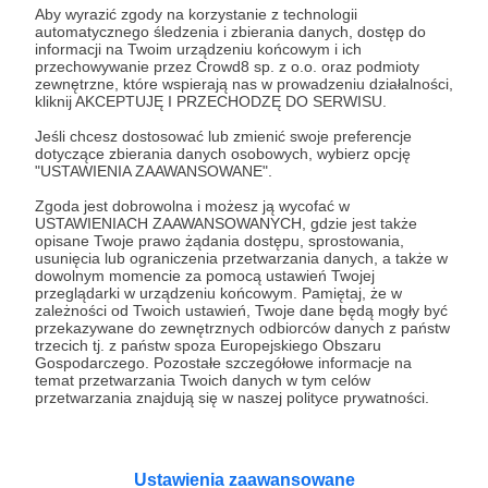
Aby wyrazić zgody na korzystanie z technologii
automatycznego śledzenia i zbierania danych, dostęp do
24.06.2023
Brak komentarzy
●
informacji na Twoim urządzeniu końcowym i ich
przechowywanie przez Crowd8 sp. z o.o. oraz podmioty
Najbliższe spotkanie Wspólnoty Myśli w
zewnętrzne, które wspierają nas w prowadzeniu działalności,
kliknij AKCEPTUJĘ I PRZECHODZĘ DO SERWISU.
Gdańsku
26 czerwca o godzinie 18.00 w Bibliotece Manhattan
Jeśli chcesz dostosować lub zmienić swoje preferencje
będzie miało miejsce kolejne spotkanie Wspólnoty Myśli.
dotyczące zbierania danych osobowych, wybierz opcję
Tym razem będziemy się zastanawiać nad sensem
"USTAWIENIA ZAAWANSOWANE".
myślenia.
Zgoda jest dobrowolna i możesz ją wycofać w
filozofia
spotkanie
dyskusja
+2
USTAWIENIACH ZAAWANSOWANYCH, gdzie jest także
opisane Twoje prawo żądania dostępu, sprostowania,
usunięcia lub ograniczenia przetwarzania danych, a także w
dowolnym momencie za pomocą ustawień Twojej
przeglądarki w urządzeniu końcowym. Pamiętaj, że w
zależności od Twoich ustawień, Twoje dane będą mogły być
przekazywane do zewnętrznych odbiorców danych z państw
trzecich tj. z państw spoza Europejskiego Obszaru
Gospodarczego. Pozostałe szczegółowe informacje na
temat przetwarzania Twoich danych w tym celów
przetwarzania znajdują się w naszej polityce prywatności.
Ustawienia zaawansowane