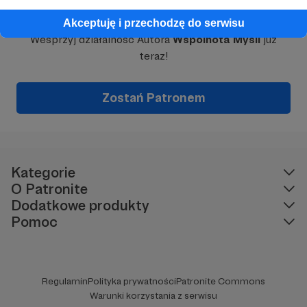
Dołącz do grona Patronów!
Akceptuję i przechodzę do serwisu
Wesprzyj działalność Autora
Wspólnota Myśli
już
teraz!
Zostań Patronem
Kategorie
O Patronite
Dodatkowe produkty
Pomoc
Regulamin
Polityka prywatności
Patronite Commons
Warunki korzystania z serwisu