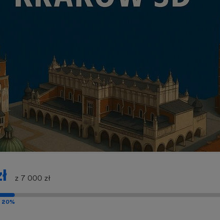
ł
z 7 000 zł
20%