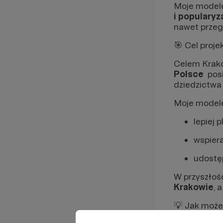
Moje modele
i popularyz
nawet przeg
🎯 Cel proje
Celem Krakó
Polsce
pos
dziedzictwa
Moje modele
lepiej 
wspiera
udostęp
W przyszłoś
Krakowie
, 
💡 Jak moż