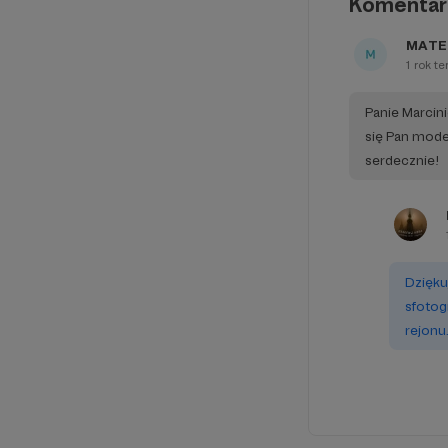
Komentar
MATE
1 rok t
Panie Marcini
się Pan mode
serdecznie!
Dziękuj
sfotog
rejonu