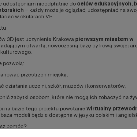
 udostępniam nieodpłatnie do
celów edukacyjnych, 
atorskich
– każdy może je oglądać, udostępniać na swoj
ladać w okularach VR.
ktu
w 3D jest uczynienie Krakowa
pierwszym miastem w
iadającym otwartą, nowoczesną bazę cyfrową swojej arch
 kulturowego.
 pozwolą:
planować przestrzeń miejską,
ć działania uczelni, szkół, muzeów i konserwatorów,
nić zabytki osobom, które nie mogą ich zobaczyć na ży
ci na bazie tego projektu powstanie
wirtualny przewod
a baza modeli będzie dostępna w języku polskim i angiels
esz pomóc?