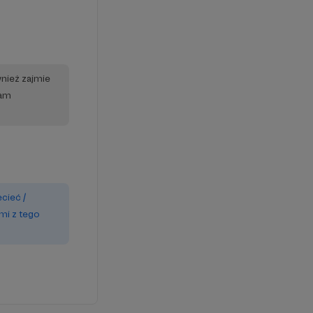
wnież zajmie
iam
ecieć /
mi z tego