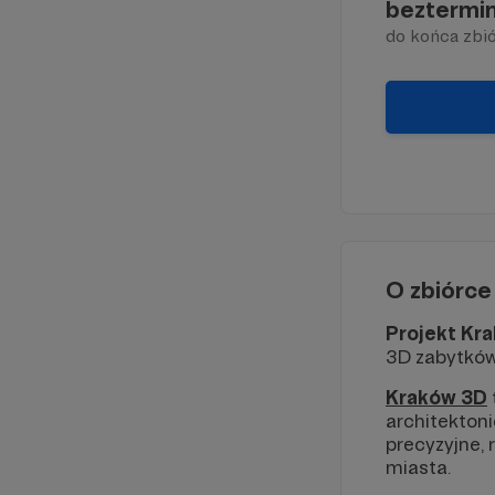
beztermi
do końca zbió
O zbiórce
Projekt Kr
3D zabytkó
Kraków 3D
architekton
precyzyjne,
miasta.