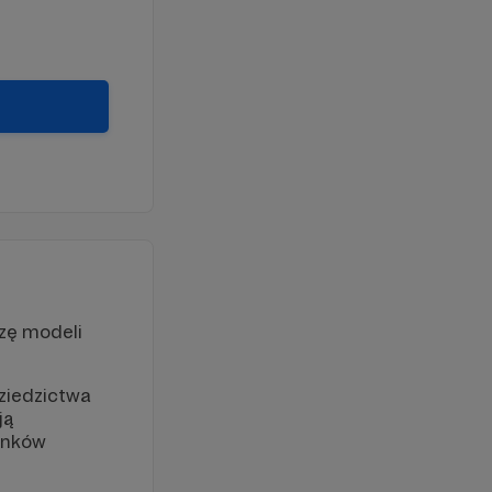
zę modeli
dziedzictwa
ją
ynków