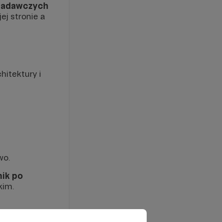
badawczych
ej stronie a
itektury i
wo.
nik po
kim.