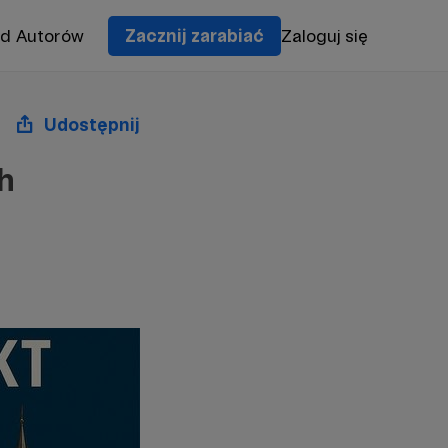
od Autorów
Zacznij zarabiać
Zaloguj się
Udostępnij
h