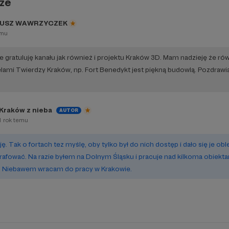
ze
USZ WAWRZYCZEK
emu
e gratuluję kanału jak również i projektu Kraków 3D. Mam nadzieję że ró
lami Twierdzy Kraków, np. Fort Benedykt jest piękną budowlą. Pozdraw
Kraków z nieba
AUTOR
1 rok temu
ę. Tak o fortach tez myślę, oby tylko był do nich dostęp i dało się je obl
rafować. Na razie byłem na Dolnym Śląsku i pracuje nad kilkoma obiekta
. Niebawem wracam do pracy w Krakowie.