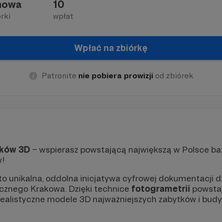
nowa
10
rki
wpłat
Wpłać na zbiórkę
Patronite
nie pobiera prowizji
od zbiórek
aków 3D
– wspierasz powstającą największą w Polsce ba
w!
to unikalna, oddolna inicjatywa cyfrowej dokumentacji 
icznego Krakowa. Dzięki technice
fotogrametrii
powsta
 realistyczne modele 3D najważniejszych zabytków i bud