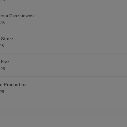
ena Daszkiewicz
025
 Sitarz
025
 Fryz
025
e Production
025