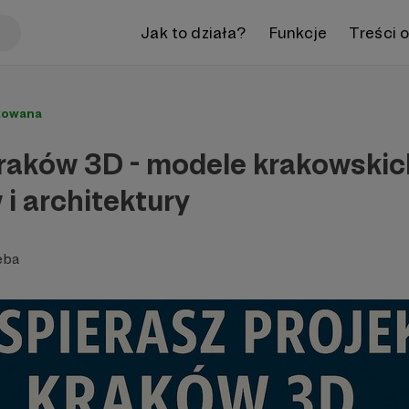
Jak to działa?
Funkcje
Treści 
kowana
Kraków 3D - modele krakowskic
i architektury
eba