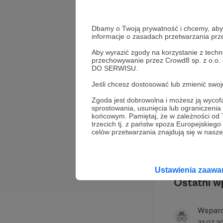
Twoje wspar
tworzyć kol
sprzęt niezb
Dbamy o Twoją prywatność i chcemy, abyś 
informacje o zasadach przetwarzania pr
🔸 Im większ
🔸 Uwaga: P
Aby wyrazić zgody na korzystanie z techn
stronie proje
przechowywanie przez Crowd8 sp. z o.o.
DO SERWISU.
Autor projek
Jeśli chcesz dostosować lub zmienić sw
Marcin Poj
Zgoda jest dobrowolna i możesz ją wyc
miasta z pas
sprostowania, usunięcia lub ograniczeni
końcowym. Pamiętaj, że w zależności od
widzów
. Te
trzecich tj. z państw spoza Europejskie
celów przetwarzania znajdują się w naszej
Ustawienia zaaw
Ostatni w
Wspar
22.07.2