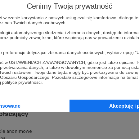
cie to cegiełka w budowie tej unikalnej platformy.
Cenimy Twoją prywatność
ejne modele, rozbudować stronę
Krakow3D.pl
, opłacić ho
ędny do dalszych działań.
w czasie korzystania z naszych usług czuł się komfortowo, dlatego te
zez nas Twoich danych osobowych.
e wsparcie, tym więcej zrealizowanych obiektów.
atroni z największym wkładem zostaną oficjalnie wymien
ologii automatycznego śledzenia i zbierania danych, dostęp do inform
ktu.
 oraz podmioty zewnętrzne, które wspierają nas w prowadzeniu dział
tu:
oje preferencje dotyczące zbierania danych osobowych, wybierz op
ałowski
– twórca kanału i portalu
Kraków z nieba
, dokum
ofać w USTAWIENIACH ZAAWANSOWANYCH, gdzie jest także opisane Tw
ją do architektury i historii. Moje filmy obejrzało już pon
a przetwarzania danych, a także w dowolnym momencie za pomocą usta
 Twoich ustawień, Twoje dane będą mogły być przekazywane do zewnę
raz czas przenieść Kraków do świata modeli 3D.
go Obszaru Gospodarczego. Pozostałe szczegółowe informacje na temat
 polityce prywatności.
ansowane
Akceptuję i 
płacający
cie anonimowe
026