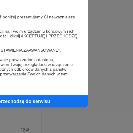
Pozwoli mi
sting i
ż poniżej prezentujemy Ci najważniejsze
ieni na
acji na Twoim urządzeniu końcowym i ich
alności, kliknij AKCEPTUJĘ I PRZECHODZĘ
cję "USTAWIENIA ZAAWANSOWANE".
entalista
oje prawo żądania dostępu,
ad
3 miliony
wień Twojej przeglądarki w urządzeniu
trznych odbiorców danych z państw
 przetwarzania Twoich danych w tym
przechodzę do serwisu
15 zł