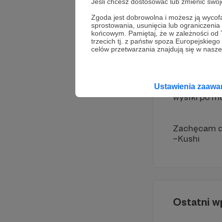
Jeśli chcesz dostosować lub zmienić sw
Podczas mo
Zgoda jest dobrowolna i możesz ją wyc
sprostowania, usunięcia lub ograniczeni
Pokémon
i
końcowym. Pamiętaj, że w zależności od
w ramach po
trzecich tj. z państw spoza Europejskie
celów przetwarzania znajdują się w naszej
Proszę pami
pieniężną! W
Ustawienia zaaw
wysłki po moj
Zachęcam do
~Kushi
Ostatni w