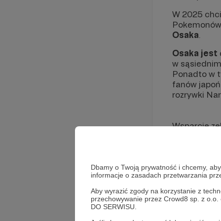
W 2025 chci
Pokemonów k
Osaka
.
Osaka jest
w sąsiednim
Ponadto w t
fanów japońs
rozrywki Nar
Wsparcie ze
- Zakup pam
- Transport
- Pokemonowe
Dbamy o Twoją prywatność i chcemy, abyś 
vlogów na 
informacje o zasadach przetwarzania pr
Aby wyrazić zgody na korzystanie z techn
przechowywanie przez Crowd8 sp. z o.o.
Osoby szcze
DO SERWISU.
pamiątkę
!