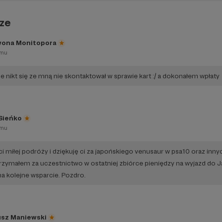
ze
ona Monitopora
emu
ale nikt się ze mną nie skontaktował w sprawie kart :/ a dokonałem wpłaty
 Sieńko
emu
ci miłej podróży i dziękuję ci za japońskiego venusaur w psa10 oraz inn
trzymałem za uczestnictwo w ostatniej zbiórce pieniędzy na wyjazd do J
na kolejne wsparcie. Pozdro.
sz Maniewski