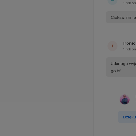
1 rok t
Ciekawi mnie
Ironi
1 rok t
Udanego wyja
go hf
Dzięku