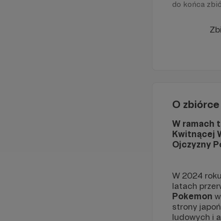
do końca zbió
Zb
O zbiórce
W ramach t
Kwitnącej 
Ojczyzny 
W 2024 roku
latach prze
Pokemon
w
strony japoń
ludowych i a