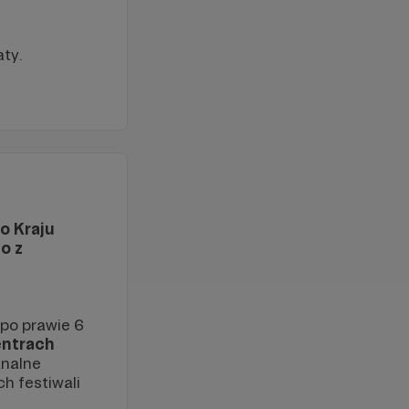
ty.
o Kraju
o z
po prawie 6
ntrach
knalne
ch festiwali