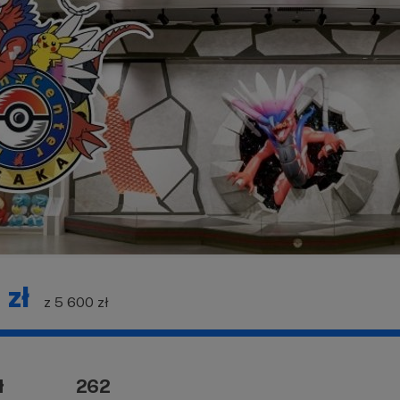
 zł
z 5 600 zł
ł
262