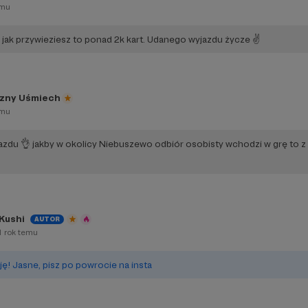
emu
 jak przywieziesz to ponad 2k kart. Udanego wyjazdu życze ✌️
czny Uśmiech
emu
zdu 👌 jakby w okolicy Niebuszewo odbiór osobisty wchodzi w grę to z
Kushi
AUTOR
1 rok temu
ję! Jasne, pisz po powrocie na insta