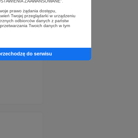
cję "USTAWIENIA ZAAWANSOWANE".
mi
oje prawo żądania dostępu,
wień Twojej przeglądarki w urządzeniu
óre wyślę im
trznych odbiorców danych z państw
 przetwarzania Twoich danych w tym
 a nie
ski (koszty
przechodzę do serwisu