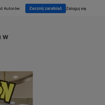
od Autorów
Zacznij zarabiać
Zaloguj się
m w