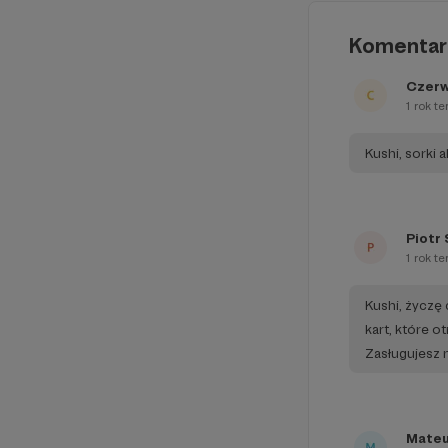
Komentar
Czerw
1 rok t
Kushi, sorki 
Piotr
1 rok t
Kushi, życzę 
kart, które o
Zasługujesz 
Mateu