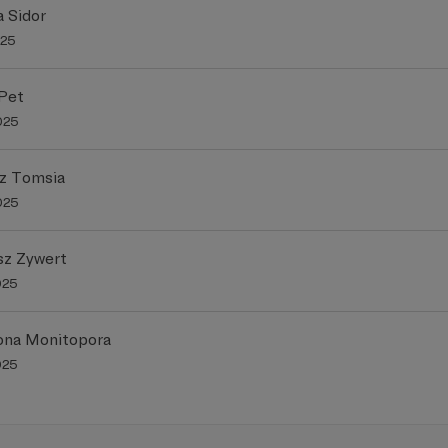
a Sidor
025
Pet
025
z Tomsia
025
z Zywert
025
ona Monitopora
025