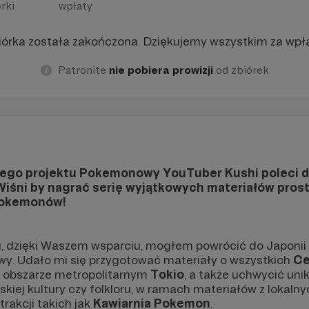
rki
wpłaty
iórka została zakończona. Dziękujemy wszystkim za wpła
Patronite
nie pobiera prowizji
od zbiórek
ego projektu Pokemonowy YouTuber Kushi poleci d
Wiśni by nagrać serię wyjątkowych materiałów prost
Pokemonów!
, dzięki Waszem wsparciu, mogłem powrócić do Japonii 
rwy. Udało mi się przygotować materiały o wszystkich
Ce
 obszarze metropolitarnym
Tokio
, a także uchwycić uni
skiej kultury czy folkloru, w ramach materiałów z lokalny
trakcji takich jak
Kawiarnia Pokemon
.