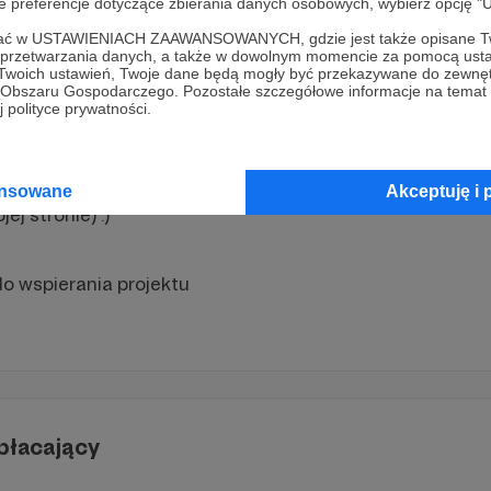
oje preferencje dotyczące zbierania danych osobowych, wybierz op
jego pobytu w Osace odwiedzę
słynne sklepy z karta
ofać w USTAWIENIACH ZAAWANSOWANYCH, gdzie jest także opisane Tw
a przetwarzania danych, a także w dowolnym momencie za pomocą usta
 ręcznie wybiorę dla moich widzów pamiątkowe
karty
, kt
 Twoich ustawień, Twoje dane będą mogły być przekazywane do zewnę
dziękowania za wsparcie.
go Obszaru Gospodarczego. Pozostałe szczegółowe informacje na temat
 polityce prywatności.
ętać, że karty mają wartość pamiątkowo-kolekcjonerską
ysyłka odbędzie się na Paczokmat inPost na terenie Pol
ansowane
Akceptuję i 
ej stronie) :)
 wspierania projektu
płacający