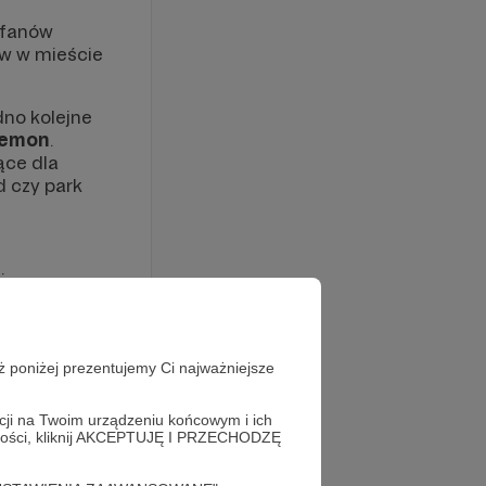
 fanów
ów w mieście
dno kolejne
kemon
.
ące dla
d czy park
:
serii
ż poniżej prezentujemy Ci najważniejsze
acji na Twoim urządzeniu końcowym i ich
alności, kliknij AKCEPTUJĘ I PRZECHODZĘ
łą