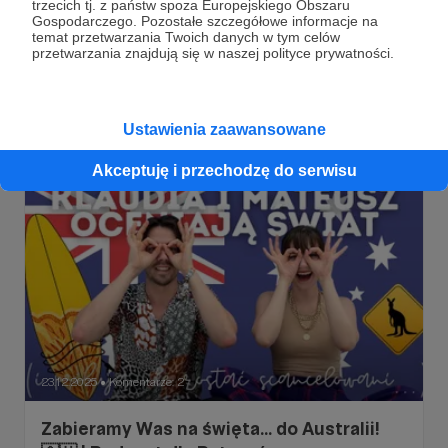
trzecich tj. z państw spoza Europejskiego Obszaru
świat
Gospodarczego. Pozostałe szczegółowe informacje na
Samo dobre bo z Wietnamu!
temat przetwarzania Twoich danych w tym celów
przetwarzania znajdują się w naszej polityce prywatności.
nowy podcast
podcast dla patronów
dodatkowy podcast
Ustawienia zaawansowane
Akceptuję i przechodzę do serwisu
23.12.2025
Komentarze: 2
●
Zabieramy Was na święta... do Australii!