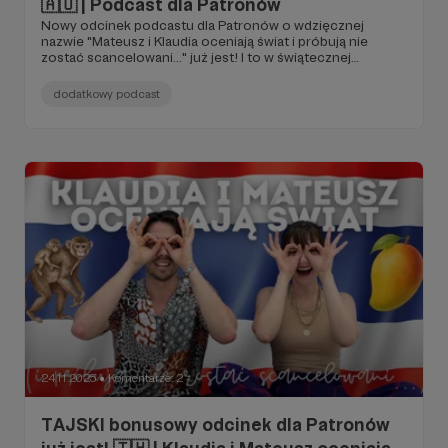
🇦🇺 | Podcast dla Patronów
Nowy odcinek podcastu dla Patronów o wdzięcznej
nazwie "Mateusz i Klaudia oceniają świat i próbują nie
zostać scancelowani..." już jest! I to w świątecznej
odsłonie!
dodatkowy podcast
24.11.2025
Komentarze: 2
●
TAJSKI bonusowy odcinek dla Patronów