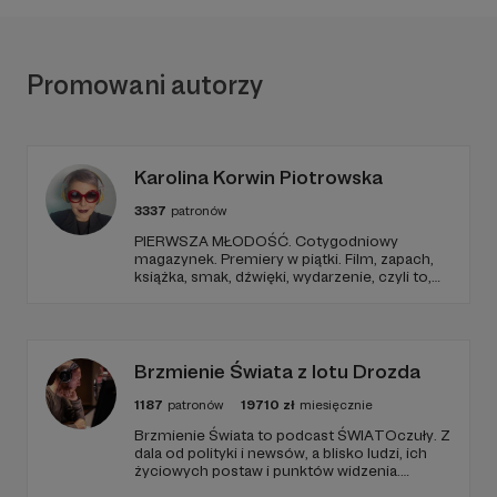
Promowani autorzy
Karolina Korwin Piotrowska
3337
patronów
PIERWSZA MŁODOŚĆ. Cotygodniowy
magazynek. Premiery w piątki. Film, zapach,
książka, smak, dźwięki, wydarzenie, czyli to,
co wzbudza we mnie emocje i zostaje w
głowie pod koniec dnia. Ubarwiony dźwiękami
jak w radiowym teatrze, pomysł na to, jak
ogarnąć rzeczywistość.
Brzmienie Świata z lotu Drozda
1187
patronów
19710
zł
miesięcznie
Brzmienie Świata to podcast ŚWIATOczuły. Z
dala od polityki i newsów, a blisko ludzi, ich
życiowych postaw i punktów widzenia.
Zawsze goście, muzyka i Paweł Drozd jako