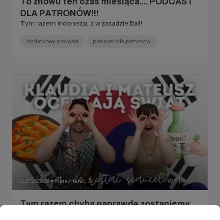
To znowu ten czas miesiąca.... PODCAST
DLA PATRONÓW!!!
Tym razem indonezja, a w zasadzie Bali!
dodatkowy podcast
podcast dla patronów
25.02.2026
Komentarze: 3
●
Tym razem chyba naprawdę zostaniemy
scancelowani... | Podcast dla Patronów