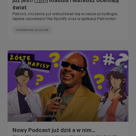
już jest! 🇹🇭 | Klaudia i Mateusz oceniają
świat
Patroni, możecie już wsłuchiwać się w nasze przydługie,
tajskie opowieści! Na Spotify oraz w aplikacji Patronite!
dodatkowy podcast
24.10.2025
Komentarze: 6
●
Nowy Podcast już dziś a w nim...