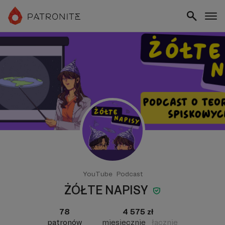
YouTube
Podcast
ŻÓŁTE NAPISY
78
4 575 zł
patronów
miesięcznie
łącznie