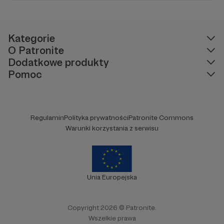
prowadzący. Podcast w zagranicznym sosie z
wrażliwością obserwujący otoczenie.
Kategorie
O Patronite
Dodatkowe produkty
Pomoc
Regulamin
Polityka prywatności
Patronite Commons
Warunki korzystania z serwisu
Unia Europejska
Copyright 2026 © Patronite.
Wszelkie prawa