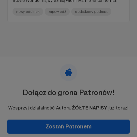
Stevie Wonder najwyraźniej widzi i kłamie na ten temat!
nowy odcinek
zapowiedź
dodatkowy podcast
Dołącz do grona Patronów!
Wesprzyj działalność Autora
ŻÓŁTE NAPISY
już teraz!
Zostań Patronem