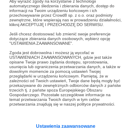
Aby wyrazić zgody na korzystanie z technologii
31.10.2025
Brak komentarzy
●
automatycznego śledzenia i zbierania danych, dostęp do
informacji na Twoim urządzeniu końcowym i ich
Nie zapomnijcie, że dziś o 17 wjeżdża nowy
przechowywanie przez Crowd8 sp. z o.o. oraz podmioty
zewnętrzne, które wspierają nas w prowadzeniu działalności,
podcast!
kliknij AKCEPTUJĘ I PRZECHODZĘ DO SERWISU.
Już po zdjęciu powinniście wiedzieć o czym dziś
posłuchacie
Jeśli chcesz dostosować lub zmienić swoje preferencje
dotyczące zbierania danych osobowych, wybierz opcję
"USTAWIENIA ZAAWANSOWANE".
zolte napisy
nowy odcinek
podcast
Zgoda jest dobrowolna i możesz ją wycofać w
USTAWIENIACH ZAAWANSOWANYCH, gdzie jest także
opisane Twoje prawo żądania dostępu, sprostowania,
usunięcia lub ograniczenia przetwarzania danych, a także w
dowolnym momencie za pomocą ustawień Twojej
przeglądarki w urządzeniu końcowym. Pamiętaj, że w
zależności od Twoich ustawień, Twoje dane będą mogły być
przekazywane do zewnętrznych odbiorców danych z państw
trzecich tj. z państw spoza Europejskiego Obszaru
Gospodarczego. Pozostałe szczegółowe informacje na
temat przetwarzania Twoich danych w tym celów
przetwarzania znajdują się w naszej polityce prywatności.
Ustawienia zaawansowane
30.10.2025
Komentarze: 1
●