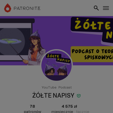
YouTube
Podcast
ŻÓŁTE NAPISY
78
4 575 zł
patronów
miesięcznie
łącznie