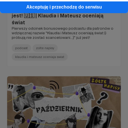
Akceptuję i przechodzę do serwisu
BONUSOWY ODCINEK dla Patronów już
jest! 🇺🇸 | Klaudia i Mateusz oceniają
świat
Pierwszy odcinek bonusowego podcastu dla patronów o
wdzięcznej nazwie "Klaudia i Mateusz oceniają świat (i
próbują nie zostać scancelowani...)" już jest!
podcast
zolte napisy
klaudia i mateusz oceniaja swiat