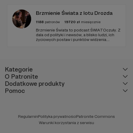
Brzmienie Świata z lotu Drozda
1188
patronów
19720
zł
miesięcznie
Brzmienie Świata to podcast ŚWIATOczuły. Z
dala od polityki i newsów, a blisko ludzi, ich
życiowych postaw i punktów widzenia.
Zawsze goście, muzyka i Paweł Drozd jako
prowadzący. Podcast w zagranicznym sosie z
wrażliwością obserwujący otoczenie.
Kategorie
O Patronite
Dodatkowe produkty
Pomoc
Regulamin
Polityka prywatności
Patronite Commons
Warunki korzystania z serwisu