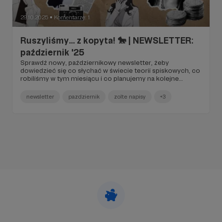
29.10.2025
Komentarze: 1
●
Ruszyliśmy... z kopyta! 🐎 | NEWSLETTER:
październik '25
Sprawdź nowy, październikowy newsletter, żeby
dowiedzieć się co słychać w świecie teorii spiskowych, co
robiliśmy w tym miesiącu i co planujemy na kolejne
tygodnie! 👀
newsletter
pazdziernik
zolte napisy
+3