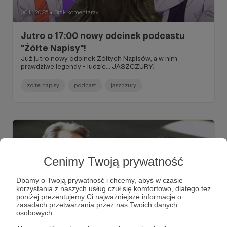
06.11.2025
Brak komentarzy
●
Jutro o 17:00 nowy odcinek podcastu
"Żółte Napisy"!
Już jutro nowy odcinek Żółtych Napisów, a w nim
prawdziwe legendy - ludzie... JASZCZURY!
zolte napisy
podcast
jaszczury
Cenimy Twoją prywatność
Dbamy o Twoją prywatność i chcemy, abyś w czasie
korzystania z naszych usług czuł się komfortowo, dlatego też
poniżej prezentujemy Ci najważniejsze informacje o
zasadach przetwarzania przez nas Twoich danych
osobowych.