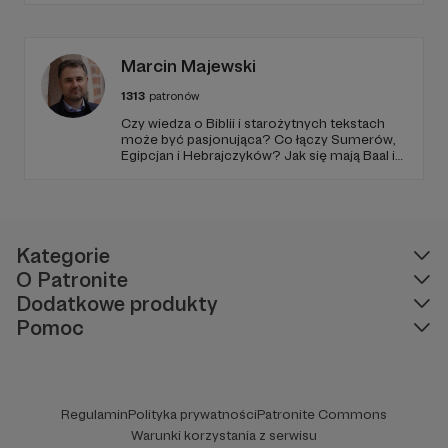
popularyzacją wiedzy i walką z naukowymi
fake newsami.
Marcin Majewski
1313
patronów
Czy wiedza o Biblii i starożytnych tekstach
może być pasjonująca? Co łączy Sumerów,
Egipcjan i Hebrajczyków? Jak się mają Baal i
Amon-Ra do JAHWE?
Kategorie
O Patronite
Dodatkowe produkty
Pomoc
Regulamin
Polityka prywatności
Patronite Commons
Warunki korzystania z serwisu