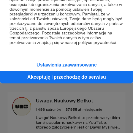
Dołącz do grona Patronów!
usunięcia lub ograniczenia przetwarzania danych, a także w
dowolnym momencie za pomocą ustawień Twojej
przeglądarki w urządzeniu końcowym. Pamiętaj, że w
Wesprzyj działalność Autora
Zostań Wege - Fundacja
zależności od Twoich ustawień, Twoje dane będą mogły być
przekazywane do zewnętrznych odbiorców danych z państw
Viva!
już teraz!
trzecich tj. z państw spoza Europejskiego Obszaru
Gospodarczego. Pozostałe szczegółowe informacje na
temat przetwarzania Twoich danych w tym celów
Zostań Patronem
przetwarzania znajdują się w naszej polityce prywatności.
Ustawienia zaawansowane
Promowani autorzy
Akceptuję i przechodzę do serwisu
Uwaga Naukowy Bełkot
1496
patronów
37955
zł
miesięcznie
Uwaga! Naukowy Bełkot to przede wszystkim
kanał popularnonaukowy na YouTube,
którego założycielem jest dr Dawid Myśliwiec.
Od przeszło 10 lat zajmujemy się