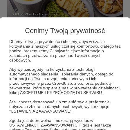
03.08.2021
Brak komentarzy
●
Dla zwierząt, zdrowia i planety daj szansę
Cenimy Twoją prywatność
diecie roślinnej! 🍒
Nowa wersja darmowej aplikacji z roślinnym programem
Dbamy o Twoją prywatność i chcemy, abyś w czasie
na 30 dni
korzystania z naszych usług czuł się komfortowo, dlatego też
poniżej prezentujemy Ci najważniejsze informacje o
zasadach przetwarzania przez nas Twoich danych
wege
aplikacja
zostanwege
+5
osobowych.
Aby wyrazić zgody na korzystanie z technologii
automatycznego śledzenia i zbierania danych, dostęp do
informacji na Twoim urządzeniu końcowym i ich
przechowywanie przez Crowd8 sp. z o.o. oraz podmioty
zewnętrzne, które wspierają nas w prowadzeniu działalności,
kliknij AKCEPTUJĘ I PRZECHODZĘ DO SERWISU.
Jeśli chcesz dostosować lub zmienić swoje preferencje
dotyczące zbierania danych osobowych, wybierz opcję
"USTAWIENIA ZAAWANSOWANE".
Zgoda jest dobrowolna i możesz ją wycofać w
USTAWIENIACH ZAAWANSOWANYCH, gdzie jest także
opisane Twoje prawo żądania dostępu, sprostowania,