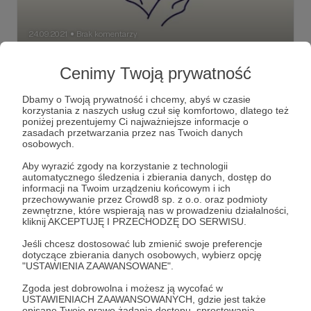
24.09.2021
Brak komentarzy
●
Zapobieganie samobójstwom jest
Cenimy Twoją prywatność
możliwe!
Nie jesteś sam, nie jesteś sama! ❤ Każdy z nas może
Dbamy o Twoją prywatność i chcemy, abyś w czasie
udzielić pierwszej psychicznej pomocy ❤
korzystania z naszych usług czuł się komfortowo, dlatego też
poniżej prezentujemy Ci najważniejsze informacje o
zasadach przetwarzania przez nas Twoich danych
pomoc
edukacja
samobójstwo
+4
osobowych.
Aby wyrazić zgody na korzystanie z technologii
automatycznego śledzenia i zbierania danych, dostęp do
informacji na Twoim urządzeniu końcowym i ich
przechowywanie przez Crowd8 sp. z o.o. oraz podmioty
zewnętrzne, które wspierają nas w prowadzeniu działalności,
kliknij AKCEPTUJĘ I PRZECHODZĘ DO SERWISU.
Jeśli chcesz dostosować lub zmienić swoje preferencje
dotyczące zbierania danych osobowych, wybierz opcję
"USTAWIENIA ZAAWANSOWANE".
Zgoda jest dobrowolna i możesz ją wycofać w
USTAWIENIACH ZAAWANSOWANYCH, gdzie jest także
opisane Twoje prawo żądania dostępu, sprostowania,