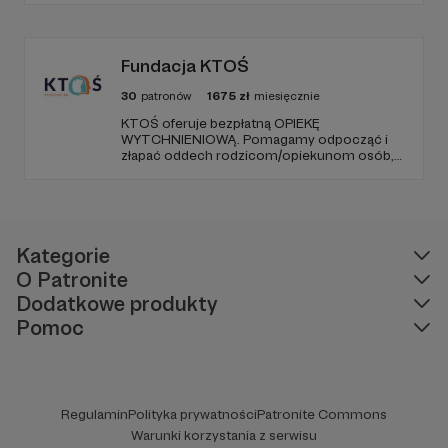
(parking od E. Plater/róg z Jerozolimskimi ).
Fundacja KTOŚ
30
patronów
1675
zł
miesięcznie
KTOŚ oferuje bezpłatną OPIEKĘ
WYTCHNIENIOWĄ. Pomagamy odpocząć i
złapać oddech rodzicom/opiekunom osób,
które (ze względu na chorobę czy
niepełnosprawność) nie są w stanie
funkcjonować samodzielnie.
Kategorie
O Patronite
Dodatkowe produkty
Pomoc
Regulamin
Polityka prywatności
Patronite Commons
Warunki korzystania z serwisu