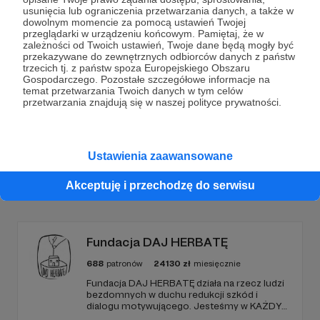
Dołącz do grona Patronów!
usunięcia lub ograniczenia przetwarzania danych, a także w
dowolnym momencie za pomocą ustawień Twojej
przeglądarki w urządzeniu końcowym. Pamiętaj, że w
Wesprzyj działalność Autora
życie warte jest
zależności od Twoich ustawień, Twoje dane będą mogły być
przekazywane do zewnętrznych odbiorców danych z państw
rozmowy
już teraz!
trzecich tj. z państw spoza Europejskiego Obszaru
Gospodarczego. Pozostałe szczegółowe informacje na
temat przetwarzania Twoich danych w tym celów
Zostań Patronem
przetwarzania znajdują się w naszej polityce prywatności.
Ustawienia zaawansowane
Promowani autorzy
Akceptuję i przechodzę do serwisu
Fundacja DAJ HERBATĘ
688
patronów
24130
zł
miesięcznie
Fundacja DAJ HERBATĘ działa na rzecz ludzi
bezdomnych w duchu redukcji szkód i
dialogu motywującego. Jesteśmy w KAŻDY
poniedziałek od 19:00 na Dworcu Centralnym