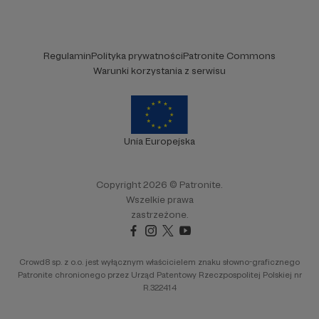
Regulamin
Polityka prywatności
Patronite Commons
Warunki korzystania z serwisu
Unia Europejska
Copyright 2026 © Patronite.
Wszelkie prawa
zastrzeżone.
Crowd8 sp. z o.o. jest wyłącznym właścicielem znaku słowno-graficznego
Patronite chronionego przez Urząd Patentowy Rzeczpospolitej Polskiej nr
R.322414