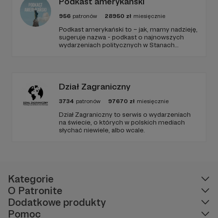
Podkast amerykański
956
patronów
28950
zł
miesięcznie
Podkast amerykański to – jak, mamy nadzieję,
sugeruje nazwa - podkast o najnowszych
wydarzeniach politycznych w Stanach
Zjednoczonych, ale także szerszych
zjawiskach społecznych i kulturowych.
Dział Zagraniczny
3734
patronów
97670
zł
miesięcznie
Dział Zagraniczny to serwis o wydarzeniach
na świecie, o których w polskich mediach
słychać niewiele, albo wcale.
Kategorie
O Patronite
Dodatkowe produkty
Pomoc