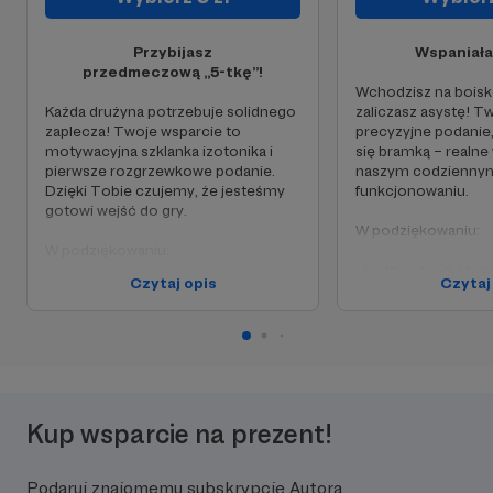
Przybijasz
Wspaniała
przedmeczową „5-tkę”!
Wchodzisz na boisko
Każda drużyna potrzebuje solidnego
zaliczasz asystę! Tw
zaplecza! Twoje wsparcie to
precyzyjne podanie
motywacyjna szklanka izotonika i
się bramką – realne
pierwsze rozgrzewkowe podanie.
naszym codzienny
Dzięki Tobie czujemy, że jesteśmy
funkcjonowaniu.
gotowi wejść do gry.
W podziękowaniu:
W podziękowaniu:
• będziesz regularn
Czytaj opis
Czytaj
• będziesz regularnie otrzymywać
newsletter
newsletter
z informacjami o p
z informacjami o planach, sukcesach
i ciekawostkach z ż
i ciekawostkach z życia drużyny,
• zamieścimy imien
• zamieścimy imienne
podziękowanie dla 
podziękowanie dla Ciebie w naszych
social mediach i na 
Kup wsparcie na prezent!
social mediach.
www.
Podaruj znajomemu subskrypcję Autora