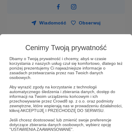
Wiadomość
Obserwuj
Cenimy Twoją prywatność
Dbamy o Twoją prywatność i chcemy, abyś w czasie
korzystania z naszych usług czuł się komfortowo, dlatego też
poniżej prezentujemy Ci najważniejsze informacje o
zasadach przetwarzania przez nas Twoich danych
osobowych.
Aby wyrazić zgody na korzystanie z technologii
automatycznego śledzenia i zbierania danych, dostęp do
informacji na Twoim urządzeniu końcowym i ich
Jak to się zaczęło?
przechowywanie przez Crowd8 sp. z o.o. oraz podmioty
zewnętrzne, które wspierają nas w prowadzeniu działalności,
kliknij AKCEPTUJĘ I PRZECHODZĘ DO SERWISU.
Zaczęło się od zwykłego SKS-u w SP nr 1 we
Wrocławiu, który okazał się niezwykły za sprawą
Jeśli chcesz dostosować lub zmienić swoje preferencje
wspaniałego trenera p. Andrzeja
Dudkowskiego
.
dotyczące zbierania danych osobowych, wybierz opcję
"USTAWIENIA ZAAWANSOWANE".
Przekazał on chłopcom pasję do piłki ręcznej,