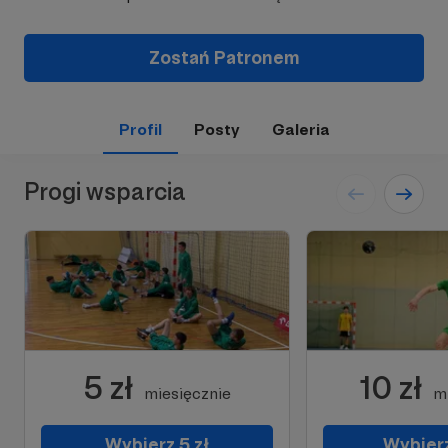
Zostań Patronem
Profil
Posty
Galeria
Progi wsparcia
5 zł
10 zł
miesięcznie
m
Wybierz 5 zł
Wybierz