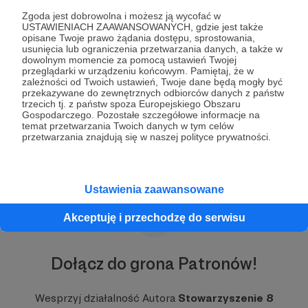
a każdy zawodnik jest dla niego ważny. I tak
Zgoda jest dobrowolna i możesz ją wycofać w
trenowali, grali i coraz częściej wygrywali. Swój
USTAWIENIACH ZAAWANSOWANYCH, gdzie jest także
pierwszy poważny sezon w kategorii Młodzików
opisane Twoje prawo żądania dostępu, sprostowania,
usunięcia lub ograniczenia przetwarzania danych, a także w
rozegrali już, jako zespół WKS Śląsk Wrocław.
dowolnym momencie za pomocą ustawień Twojej
Zdobyli Mistrzostwo Dolnego Śląska (21
przeglądarki w urządzeniu końcowym. Pamiętaj, że w
wygranych meczy z rzędu) i awansowali do
zależności od Twoich ustawień, Twoje dane będą mogły być
przekazywane do zewnętrznych odbiorców danych z państw
Mistrzostw Polski, gdzie grali jak równy z równym
trzecich tj. z państw spoza Europejskiego Obszaru
z najlepszymi drużynami, sięgając ostatecznie po
Gospodarczego. Pozostałe szczegółowe informacje na
5. miejsce w kraju.
temat przetwarzania Twoich danych w tym celów
Rozwiń opis
przetwarzania znajdują się w naszej polityce prywatności.
Aspiracje i cele
W najbliższych dwóch sezonach (2025-2027)
Ustawienia zaawansowane
rywalizujemy w kategorii Juniorów Młodszych.
Aspiracją drużyny jest sięgnięcie po raz kolejny po
Akceptuję i przechodzę do serwisu
Mistrzostwo Dolnego Śląska oraz gra o medale
Mistrzostw Polski. Celem Stowarzyszenia jest
wsparcie chłopców w realizacji tych marzeń.
Dołącz do grona Patronów!
8 zawodnik, czyli..?
Wesprzyj działalność Autora
Stowarzyszenie 8
W piłce ręcznej na boisku gra siedmiu