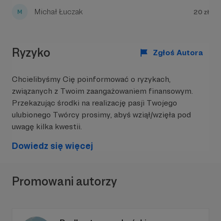
dodatkowego wsparcia. W tym celu rodzice
Michał Łuczak
20 zł
zawodników powołali Stowarzyszenie „8
Zawodnik”.
Składki i darowizny od rodziców pokrywają ok.
30% potrzebnego budżetu w sezonie. Dlatego
Ryzyko
Zgłoś Autora
potrzebne nam jest także Twoje wsparcie.
Na czym polega zobowiązanie zawodników?
Chcielibyśmy Cię poinformować o ryzykach,
związanych z Twoim zaangażowaniem finansowym.
Słuchanie wskazówek sztabu trenerskiego, walka
na boisku, radość z gry i 100% frekwencja na
Przekazując środki na realizację pasji Twojego
treningach to zobowiązanie zawodników.
ulubionego Twórcy prosimy, abyś wziął/wzięła pod
uwagę kilka kwestii.
Dowiedz się więcej
DOŁĄCZ DO NAS.
ZOSTAŃ 8 ZAWODNIKIEM.
Promowani autorzy