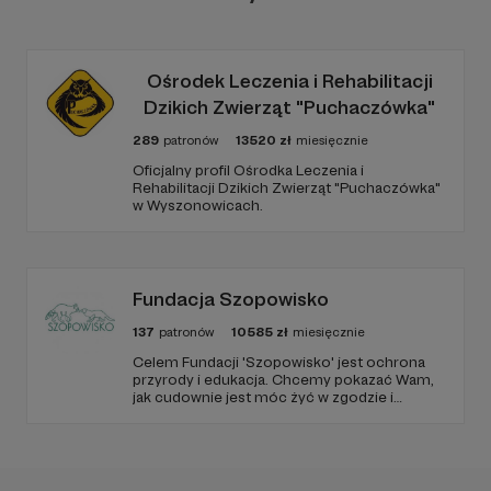
Ośrodek Leczenia i Rehabilitacji
Dzikich Zwierząt "Puchaczówka"
289
patronów
13520
zł
miesięcznie
Oficjalny profil Ośrodka Leczenia i
Rehabilitacji Dzikich Zwierząt "Puchaczówka"
w Wyszonowicach.
Fundacja Szopowisko
137
patronów
10585
zł
miesięcznie
Celem Fundacji 'Szopowisko' jest ochrona
przyrody i edukacja. Chcemy pokazać Wam,
jak cudownie jest móc żyć w zgodzie i
harmonii pośród zwierząt, również tych
'nieudomowionych'. Fundacja prowadzi azyl
dla różnych gatunków zwierząt, a szczególnie
skupia się na szopach praczach.