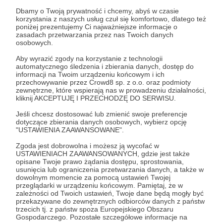
tym, czym się dokładnie zajmujemy i jakie są owoce
Dbamy o Twoją prywatność i chcemy, abyś w czasie
naszej pracy. 🔥 🗓️ Jako wyraz naszej wdzięczności za
korzystania z naszych usług czuł się komfortowo, dlatego też
Wasze wsparcie 28 stycznia o godz. 9.00 zostanie
poniżej prezentujemy Ci najważniejsze informacje o
odprawiona Eucharystia w intencji Patronów i Darczyńców
zasadach przetwarzania przez nas Twoich danych
Fundacji Adoremus Te Christe w Komornikach. Z serca
osobowych.
dziękujemy 🙏🏻 Zespół Fundacji Adoremus Te Christe
Aby wyrazić zgody na korzystanie z technologii
automatycznego śledzenia i zbierania danych, dostęp do
informacji na Twoim urządzeniu końcowym i ich
przechowywanie przez Crowd8 sp. z o.o. oraz podmioty
zewnętrzne, które wspierają nas w prowadzeniu działalności,
kliknij AKCEPTUJĘ I PRZECHODZĘ DO SERWISU.
Jeśli chcesz dostosować lub zmienić swoje preferencje
dotyczące zbierania danych osobowych, wybierz opcję
"USTAWIENIA ZAAWANSOWANE".
Zgoda jest dobrowolna i możesz ją wycofać w
USTAWIENIACH ZAAWANSOWANYCH, gdzie jest także
17.10.2025
Brak komentarzy
●
opisane Twoje prawo żądania dostępu, sprostowania,
usunięcia lub ograniczenia przetwarzania danych, a także w
dowolnym momencie za pomocą ustawień Twojej
Modlimy się za Was! ❤️
przeglądarki w urządzeniu końcowym. Pamiętaj, że w
Kochani Patroni! ❤️‍🔥 19 października o godz. 12:00 w parafii
zależności od Twoich ustawień, Twoje dane będą mogły być
św. Jana Kantego w Krasnosielcu zostanie odprawiona
przekazywane do zewnętrznych odbiorców danych z państw
trzecich tj. z państw spoza Europejskiego Obszaru
Msza Święta w intencji Patronów! ❤️
Gospodarczego. Pozostałe szczegółowe informacje na