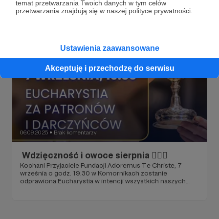
temat przetwarzania Twoich danych w tym celów
przetwarzania znajdują się w naszej polityce prywatności.
Ustawienia zaawansowane
Akceptuję i przechodzę do serwisu
06.09.2025
Brak komentarzy
●
​ Wdzięczność i owoce sierpnia​ ❤️‍🔥🙏
Kochani Przyjaciele Fundacji Adoremus Te Christe, 7
września o godz. 19.30 w Komornikach zostanie
odprawiona Eucharystia w intencji wszystkich naszych
Patronów i Darczyńców. To będzie szczególny czas
modlitwy za Was - tych, którzy swoim sercem i ofiarnością
pozwalają nam każdego dnia iść dalej z misją adoracji.