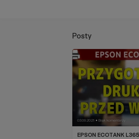
Posty
03.09.2021
Brak komentarzy
●
EPSON ECOTANK L365 