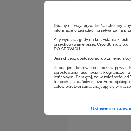
drukarki przed wysyłką 
zwycięzcy konkursu
Przygotowanie drukarki Epson 
do Łukasza
Dbamy o Twoją prywatność i chcemy, abyś 
informacje o zasadach przetwarzania pr
fix
serwis
naprawa
+7
Aby wyrazić zgody na korzystanie z techn
przechowywanie przez Crowd8 sp. z o.o.
DO SERWISU.
Jeśli chcesz dostosować lub zmienić sw
Zgoda jest dobrowolna i możesz ją wyc
sprostowania, usunięcia lub ograniczeni
końcowym. Pamiętaj, że w zależności od
trzecich tj. z państw spoza Europejskie
celów przetwarzania znajdują się w naszej
Ustawienia zaaw