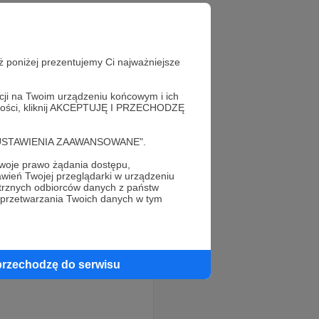
ż poniżej prezentujemy Ci najważniejsze
acji na Twoim urządzeniu końcowym i ich
alności, kliknij AKCEPTUJĘ I PRZECHODZĘ
cję "USTAWIENIA ZAAWANSOWANE".
oje prawo żądania dostępu,
wień Twojej przeglądarki w urządzeniu
trznych odbiorców danych z państw
 przetwarzania Twoich danych w tym
przechodzę do serwisu