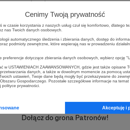
do Łukasza (luk w) -
Cenimy Twoją prywatność
EcoTank L365 przed wysyłką
w czasie korzystania z naszych usług czuł się komfortowo, dlatego te
zez nas Twoich danych osobowych.
ologii automatycznego śledzenia i zbierania danych, dostęp do inform
 oraz podmioty zewnętrzne, które wspierają nas w prowadzeniu dział
oje preferencje dotyczące zbierania danych osobowych, wybierz op
ofać w USTAWIENIACH ZAAWANSOWANYCH, gdzie jest także opisane Tw
a przetwarzania danych, a także w dowolnym momencie za pomocą usta
 Twoich ustawień, Twoje dane będą mogły być przekazywane do zewnę
go Obszaru Gospodarczego. Pozostałe szczegółowe informacje na temat
 polityce prywatności.
ansowane
Akceptuję i 
Dołącz do grona Patronów!