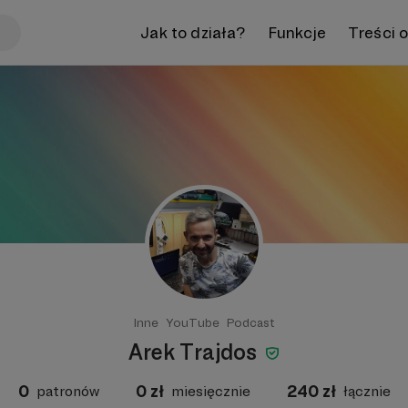
Jak to działa?
Funkcje
Treści 
Inne
YouTube
Podcast
Arek Trajdos
0
0
zł
240
zł
patronów
miesięcznie
łącznie