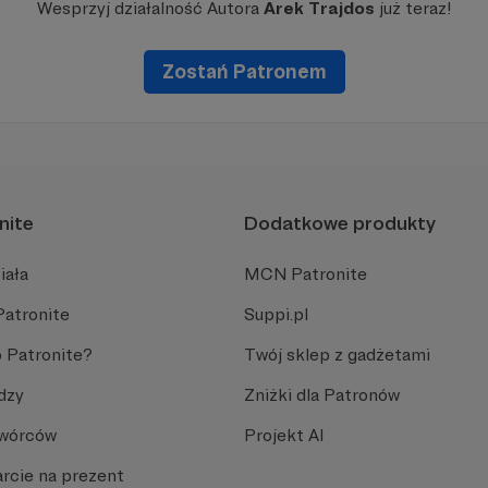
Wesprzyj działalność Autora
Arek Trajdos
już teraz!
Zostań Patronem
nite
Dodatkowe produkty
iała
MCN Patronite
Patronite
Suppi.pl
 Patronite?
Twój sklep z gadżetami
dzy
Zniżki dla Patronów
Twórców
Projekt AI
rcie na prezent