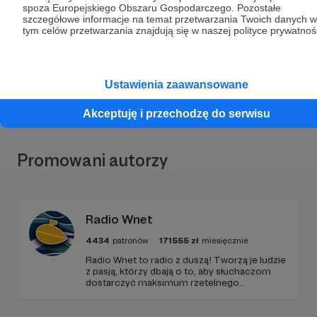
Dołącz do grona Patronów!
spoza Europejskiego Obszaru Gospodarczego. Pozostałe
szczegółowe informacje na temat przetwarzania Twoich danych w
tym celów przetwarzania znajdują się w naszej polityce prywatnoś
Wesprzyj działalność Autora
Astronomia
już teraz!
Zostań Patronem
Ustawienia zaawansowane
Akceptuję i przechodzę do serwisu
Promowani autorzy
Radio Wnet
4434
patronów
171555
zł
miesięcznie
Radio Wnet to radio z duszą! Tworzą je ludzie
z pasją, którzy dbają o to, aby słuchaczom
dostarczyć maksimum rzetelnego
dziennikarstwa. A mogą to robić, ponieważ
Radio Wnet jest w pełni niezależne i… wolne!
Zachowanie tej właśnie wolności zależy dziś