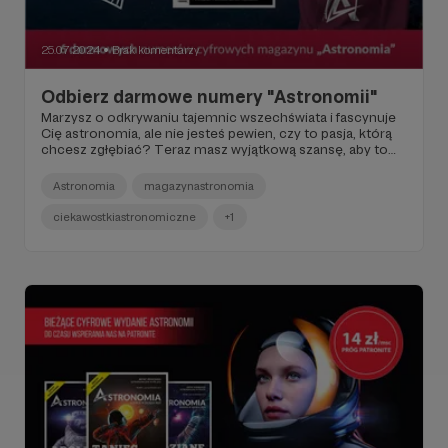
25.07.2024
Brak komentarzy
●
Odbierz darmowe numery "Astronomii"
Marzysz o odkrywaniu tajemnic wszechświata i fascynuje
Cię astronomia, ale nie jesteś pewien, czy to pasja, którą
chcesz zgłębiać? Teraz masz wyjątkową szansę, aby to
sprawdzić bez żadnych zobowiązań! Dołącz do naszej
społeczności miłośników kosmosu i otrzymaj nie jeden,
Astronomia
magazynastronomia
nie dwa, ale aż SZEŚĆ numerów naszego
specjalistycznego magazynu astronomicznego
ciekawostkiastronomiczne
+1
całkowicie za darmo. Wystarczy, że zarejestrujesz się do
naszego newslettera! Nie przegap tej okazji, aby zgłębić
wiedzę i pasję, która ma szansę zmienić Twoje życie.
Zapisz się teraz i zacznij podróż po niezbadanych
obszarach wszechświata już dziś!