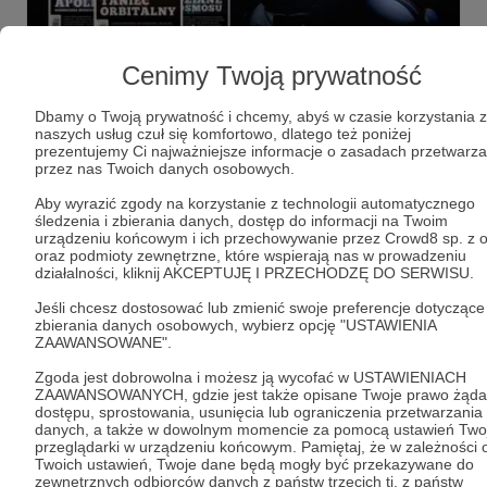
23.04.2022
Brak komentarzy
●
Cenimy Twoją prywatność
Cyfrowy wydanie Astronomii
Dbamy o Twoją prywatność i chcemy, abyś w czasie korzystania z
Bądź na bieżąco!
naszych usług czuł się komfortowo, dlatego też poniżej
prezentujemy Ci najważniejsze informacje o zasadach przetwarza
przez nas Twoich danych osobowych.
astronomia
magazynastronomia
Aby wyrazić zgody na korzystanie z technologii automatycznego
ciekawostkiastronomiczne
+1
śledzenia i zbierania danych, dostęp do informacji na Twoim
urządzeniu końcowym i ich przechowywanie przez Crowd8 sp. z o
oraz podmioty zewnętrzne, które wspierają nas w prowadzeniu
działalności, kliknij AKCEPTUJĘ I PRZECHODZĘ DO SERWISU.
Jeśli chcesz dostosować lub zmienić swoje preferencje dotyczące
zbierania danych osobowych, wybierz opcję "USTAWIENIA
ZAAWANSOWANE".
Zgoda jest dobrowolna i możesz ją wycofać w USTAWIENIACH
ZAAWANSOWANYCH, gdzie jest także opisane Twoje prawo żąda
dostępu, sprostowania, usunięcia lub ograniczenia przetwarzania
danych, a także w dowolnym momencie za pomocą ustawień Twoj
przeglądarki w urządzeniu końcowym. Pamiętaj, że w zależności 
Twoich ustawień, Twoje dane będą mogły być przekazywane do
zewnętrznych odbiorców danych z państw trzecich tj. z państw