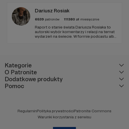
od Twojego wsparcia!
Dariusz Rosiak
6539
patronów
111380
zł
miesięcznie
Raport o stanie świata Dariusza Rosiaka to
autorski wybór komentarzy i relacji na temat
wydarzeń na świecie. W formie podcastu albo
programów na żywo z różnych miejsc na
ziemi.
Kategorie
O Patronite
Dodatkowe produkty
Pomoc
Regulamin
Polityka prywatności
Patronite Commons
Warunki korzystania z serwisu