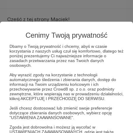
Cześć z tej strony Maciek!
Jestem pasjonatem motoryzacji i
Cenimy Twoją prywatność
doświadczonym mechanikiem samochodowym,
swoją historię rozpocząłem jako autor zwykłego
Dbamy o Twoją prywatność i chcemy, abyś w czasie
kanału motoryzacyjnego na YouTube.
korzystania z naszych usług czuł się komfortowo, dlatego też
poniżej prezentujemy Ci najważniejsze informacje o
Od ponad 20 lat zgłębiam tajniki naprawy
zasadach przetwarzania przez nas Twoich danych
osobowych.
samochodów, zgłębiając różnorodne aspekty
mechaniki i elektroniki przeróżnych pojazdów.
Aby wyrazić zgody na korzystanie z technologii
Moje zamiłowanie do motoryzacji było jednak
automatycznego śledzenia i zbierania danych, dostęp do
czymś więcej niż tylko pracą - to jest moja pasja,
informacji na Twoim urządzeniu końcowym i ich
przechowywanie przez Crowd8 sp. z o.o. oraz podmioty
coś, co napędza mnie do ciągłego poglębiania
zewnętrzne, które wspierają nas w prowadzeniu działalności,
wiedzy i doświadczenia.
kliknij AKCEPTUJĘ I PRZECHODZĘ DO SERWISU.
Kiedy pewnego dnia, w wyniku spontanicznego
Jeśli chcesz dostosować lub zmienić swoje preferencje
dotyczące zbierania danych osobowych, wybierz opcję
impulsu, postanowiłem podzielić się swoją wiedzą
"USTAWIENIA ZAAWANSOWANE".
i doświadczeniem online, nie spodziewałem się, że
stanie się to początkiem czegoś większego.
Zgoda jest dobrowolna i możesz ją wycofać w
USTAWIENIACH ZAAWANSOWANYCH, gdzie jest także