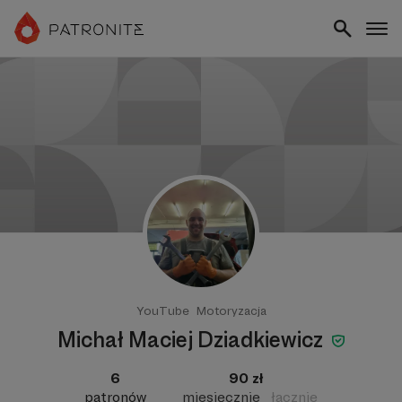
YouTube
Motoryzacja
Michał Maciej Dziadkiewicz
6
90 zł
patronów
miesięcznie
łącznie