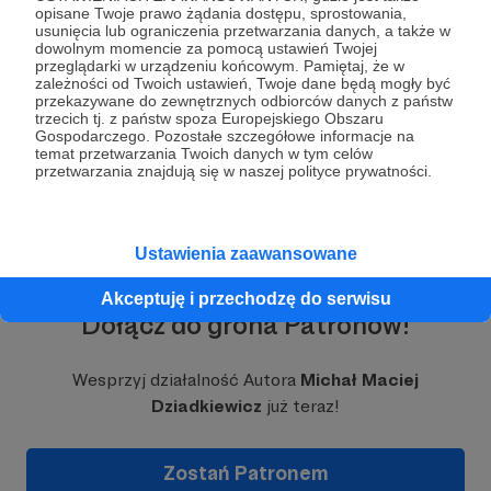
Początkowo wrzucałem filmy na YT o typowych
opisane Twoje prawo żądania dostępu, sprostowania,
problemach mechanicznych i naprawach, dzieląc
usunięcia lub ograniczenia przetwarzania danych, a także w
się wskazówkami i poradami dla osób
dowolnym momencie za pomocą ustawień Twojej
przeglądarki w urządzeniu końcowym. Pamiętaj, że w
zmagających się z podobnymi problemami.
zależności od Twoich ustawień, Twoje dane będą mogły być
przekazywane do zewnętrznych odbiorców danych z państw
Jednak to nie tylko techniczna rzetelność czyniła
Rozwiń opis
trzecich tj. z państw spoza Europejskiego Obszaru
ten kanał wyjątkowym, ale także jego unikalne
Gospodarczego. Pozostałe szczegółowe informacje na
temat przetwarzania Twoich danych w tym celów
spojrzenie na motoryzację jako całość. Nie
przetwarzania znajdują się w naszej polityce prywatności.
ograniczałem się tylko do opisów napraw czy
recenzji samochodów. Moja pasja do napraw
sięgała głębiej, obejmując również historię
motoryzacji, fascynujące fakty oraz opowieści o
Ustawienia zaawansowane
motoryzacyjnych zabytkach.
Akceptuję i przechodzę do serwisu
Stopniowo mój kanał zaczął zyskiwać
Dołącz do grona Patronów!
popularność, a oglądający zaczęli doceniać moją
wiedzę, klarowność oraz pasję dzięki czemu
zaczęli regularnie odwiedzać mój kanał na
Wesprzyj działalność Autora
Michał Maciej
YouTube.
Dziadkiewicz
już teraz!
Dzięki swojemu niesamowitemu zapałowi i
determinacji mój kanał na YouTube szybko stał
Zostań Patronem
się rozpoznawalny jak i moja osoba w