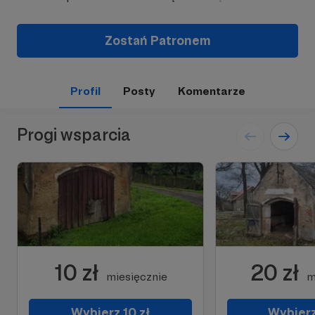
Zostań Patronem
Profil
Posty
Komentarze
Progi wsparcia
10 zł
20 zł
miesięcznie
m
Wybierz 10 zł
Wybierz