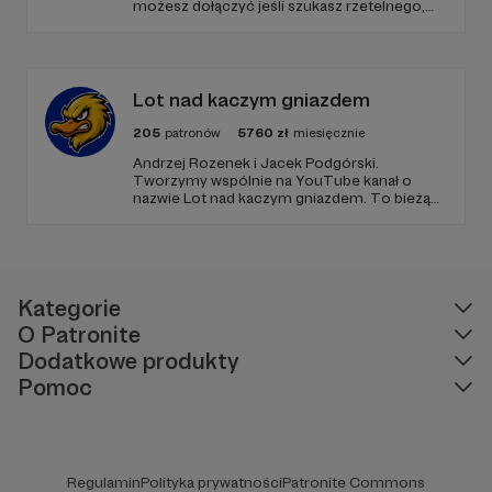
możesz dołączyć jeśli szukasz rzetelnego,
niezależnego dziennikarska połączonego z
prospołecznym zaangażowaniem. Chcemy
zbudować najbardziej opiniotwórcze polskie
medium na lewo od centrum.
Lot nad kaczym gniazdem
205
patronów
5760
zł
miesięcznie
Andrzej Rozenek i Jacek Podgórski.
Tworzymy wspólnie na YouTube kanał o
nazwie Lot nad kaczym gniazdem. To bieżący
komentarz do najważniejszych wydarzeń,
który emitujemy od poniedziałku do piątku. W
ciągu godziny podróżujemy przez polską
politykę i życie społeczne.
Kategorie
O Patronite
Dodatkowe produkty
Pomoc
Regulamin
Polityka prywatności
Patronite Commons