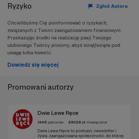
Ryzyko
treść
Zgłoś Autora
Aby zobaczyć treść musisz zmienić ustawienia
Chcielibyśmy Cię poinformować o ryzykach,
polityki prywatności
związanych z Twoim zaangażowaniem finansowym.
Przekazując środki na realizację pasji Twojego
ulubionego Twórcy prosimy, abyś wziął/wzięła pod
uwagę kilka kwestii.
Dowiedz się więcej
Promowani autorzy
Dwie Lewe Ręce
1349
patronów
59025
zł
miesięcznie
Dwie Lewe Ręce to podcast, newsletter i
żywa, zaangażowana społeczność, do której