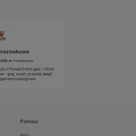
anszówkowa
7230
zł
miesięcznie
EJ! Ponad 2400 gier i 7500
- graj, oceń, prześlij dalej!
a gamecrossingowa.
Pomoc
FAQ