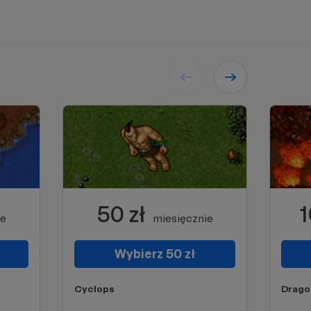
50 zł
1
ie
miesięcznie
Wybierz 50 zł
Cyclops
Drago