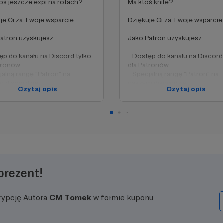
oś jeszcze expi na rotach?
Ma ktoś knife?
je Ci za Twoje wsparcie.
Dziękuje Ci za Twoje wsparcie
atron uzyskujesz:
Jako Patron uzyskujesz:
ęp do kanału na Discord tylko
- Dostęp do kanału na Discord
tronów
dla Patronów
jalną rangę "Patron" na
- Specjalną rangę "Patron" na
m discordzie
naszym discordzie
Czytaj opis
Czytaj opis
sce na Twój nick w sekcji
- Miejsce na Twój nick w sekcji
ękowania" na początku
"podziękowania" na początku
go nowego filmu na YouTube
każdego nowego filmu na Yo
edpremierowy dostęp do
- Przedpremierowy dostęp do
tkich nowych odcinków na
wszystkich nowych odcinków 
e YouTube
kanale YouTube
prezent!
rypcję Autora
CM Tomek
w formie kuponu