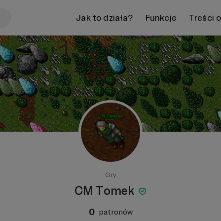
Jak to działa?
Funkcje
Treści 
Gry
CM Tomek
0
patronów