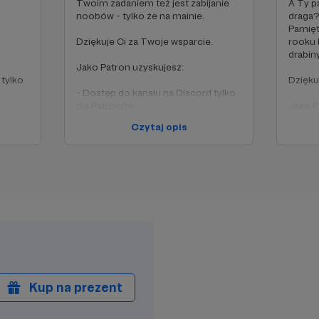
Twoim zadaniem też jest zabijanie
A Ty p
noobów - tylko że na mainie.
draga?
.
Pamięt
Dziękuje Ci za Twoje wsparcie.
rooku 
drabiny
Jako Patron uzyskujesz:
 tylko
Dzięku
- Dostęp do kanału na Discord tylko
dla Patronów
Jako P
- Specjalną rangę "Patron" na
Czytaj opis
naszym discordzie
- Dost
- Miejsce na Twój nick w sekcji
dla Pa
uTube
"podziękowania" na początku
- Spec
każdego nowego filmu na YouTube
naszym
na
- Przedpremierowy dostęp do
- Miej
wszystkich nowych odcinków na
"podzi
kanale YouTube
każde
- Prze
wszyst
kanal
Kup na prezent