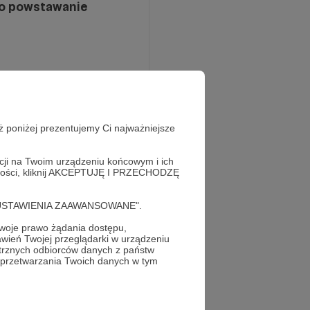
go powstawanie
ż poniżej prezentujemy Ci najważniejsze
ealnym świecie.
nia na równych
cnionych potworów!
acji na Twoim urządzeniu końcowym i ich
alności, kliknij AKCEPTUJĘ I PRZECHODZĘ
cję "USTAWIENIA ZAAWANSOWANE".
oje prawo żądania dostępu,
wień Twojej przeglądarki w urządzeniu
trznych odbiorców danych z państw
 przetwarzania Twoich danych w tym