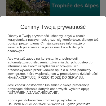
26.11.2022
Brak komentarzy
●
Zapraszam na spacer: Tete de Chien / La
Cenimy Twoją prywatność
Turbie
Bonjour! Tym razem coś na dni odpoczynku od roweru!
Dbamy o Twoją prywatność i chcemy, abyś w czasie
Patrzymy na Monako z najlepszego punktu widokowego
korzystania z naszych usług czuł się komfortowo, dlatego też
na Lazurowym Wybrzeżu!
poniżej prezentujemy Ci najważniejsze informacje o
zasadach przetwarzania przez nas Twoich danych
tete de chien
lazurowe
lazurowe wybrzeże
+2
osobowych.
Aby wyrazić zgody na korzystanie z technologii
automatycznego śledzenia i zbierania danych, dostęp do
informacji na Twoim urządzeniu końcowym i ich
przechowywanie przez Crowd8 sp. z o.o. oraz podmioty
zewnętrzne, które wspierają nas w prowadzeniu działalności,
kliknij AKCEPTUJĘ I PRZECHODZĘ DO SERWISU.
Jeśli chcesz dostosować lub zmienić swoje preferencje
dotyczące zbierania danych osobowych, wybierz opcję
"USTAWIENIA ZAAWANSOWANE".
Zgoda jest dobrowolna i możesz ją wycofać w
USTAWIENIACH ZAAWANSOWANYCH, gdzie jest także