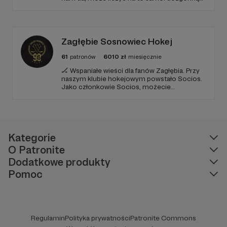
wdzięczność i miejsce na przewijanym pasku
sponsorskim w piątkowych odcinkach.
Zmienimy to, jeśli uznacie, że mamy zmienić.
Zagłębie Sosnowiec Hokej
61
patronów
6010
zł
miesięcznie
🏒 Wspaniałe wieści dla fanów Zagłębia. Przy
naszym klubie hokejowym powstało Socios.
Jako członkowie Socios, możecie
dobrowolnie wpłacać co miesiąc niewielkie
sumy, które przyczynią się do dalszego
funkcjonowania i sukcesów naszego klubu.
Kategorie
O Patronite
Dodatkowe produkty
Pomoc
Regulamin
Polityka prywatności
Patronite Commons