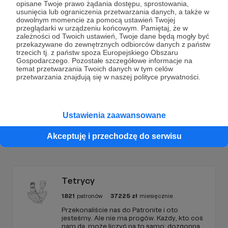
opisane Twoje prawo żądania dostępu, sprostowania,
Dołącz do grona Patronów!
usunięcia lub ograniczenia przetwarzania danych, a także w
dowolnym momencie za pomocą ustawień Twojej
przeglądarki w urządzeniu końcowym. Pamiętaj, że w
zależności od Twoich ustawień, Twoje dane będą mogły być
Wesprzyj działalność Autora
Krzysztof Jędrzejczyk
przekazywane do zewnętrznych odbiorców danych z państw
już teraz!
trzecich tj. z państw spoza Europejskiego Obszaru
Gospodarczego. Pozostałe szczegółowe informacje na
temat przetwarzania Twoich danych w tym celów
przetwarzania znajdują się w naszej polityce prywatności.
Zostań Patronem
Ustawienia zaawansowane
Promowani autorzy
Akceptuję i przechodzę do serwisu
Tetrycy
1821
patronów
37225
zł
miesięcznie
Przekonaliście nas do Patronite i oto
jesteśmy. Ale nie ma progów. Każdy, kto coś
nam da, może liczyć na to samo: dozgonną