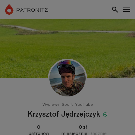
Wyprawy
Sport
YouTube
Krzysztof Jędrzejczyk
0
0 zł
patronów
miesięcznie
łącznie