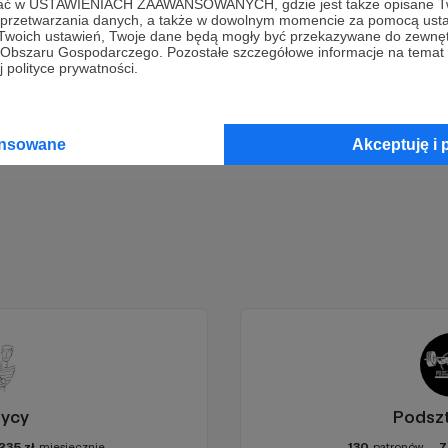
Dołącz do grona Patronów!
ofać w USTAWIENIACH ZAAWANSOWANYCH, gdzie jest także opisane Tw
a przetwarzania danych, a także w dowolnym momencie za pomocą usta
 Twoich ustawień, Twoje dane będą mogły być przekazywane do zewnę
go Obszaru Gospodarczego. Pozostałe szczegółowe informacje na temat
Wesprzyj działalność Autora
Czarek Rajkowski
już teraz!
 polityce prywatności.
Zostań Patronem
ansowane
Akceptuję i 
rycy
Podszt
235
zł
miesięcznie
130
patronów
7