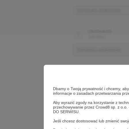
Komentarz użytkownika
Użytkownik
3 dni temu
Komentarz użytkownika
Dbamy o Twoją prywatność i chcemy, abyś 
informacje o zasadach przetwarzania pr
Aby wyrazić zgody na korzystanie z techn
przechowywanie przez Crowd8 sp. z o.o.
DO SERWISU.
Jeśli chcesz dostosować lub zmienić sw