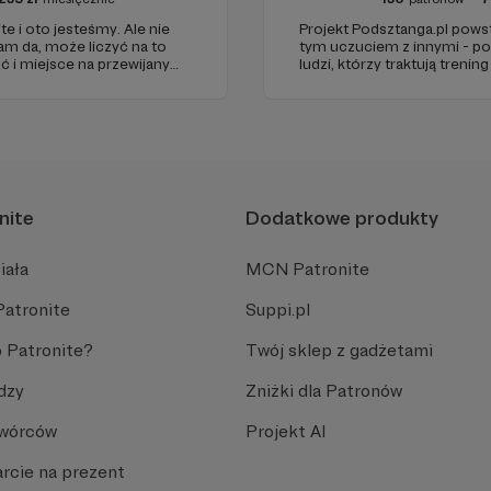
te i oto jesteśmy. Ale nie
Projekt Podsztanga.pl powsta
am da, może liczyć na to
tym uczuciem z innymi - p
 i miejsce na przewijanym
ludzi, którzy traktują trenin
wych odcinkach. Zmienimy
rozumieją w radościach oraz
ienić.
miejsce, w którym oddanie 
oczekiwane.
nite
Dodatkowe produkty
iała
MCN Patronite
Patronite
Suppi.pl
 Patronite?
Twój sklep z gadżetami
dzy
Zniżki dla Patronów
Twórców
Projekt AI
rcie na prezent