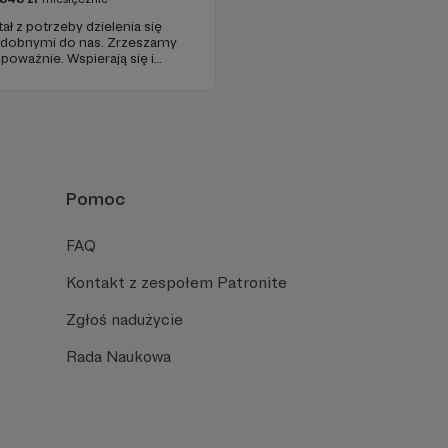
ł z potrzeby dzielenia się
odobnymi do nas. Zrzeszamy
g poważnie. Wspierają się i
 trudach uprawy siły. To
treningowi jest szanowane i
Pomoc
FAQ
Kontakt z zespołem Patronite
Zgłoś nadużycie
Rada Naukowa