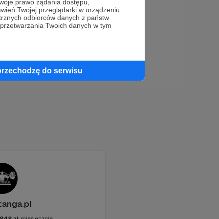
oje prawo żądania dostępu,
wień Twojej przeglądarki w urządzeniu
trznych odbiorców danych z państw
 przetwarzania Twoich danych w tym
przechodzę do serwisu
anga.pl
848
zł
miesięcznie