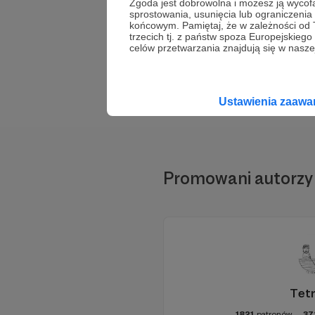
Zgoda jest dobrowolna i możesz ją wyc
sprostowania, usunięcia lub ograniczeni
końcowym. Pamiętaj, że w zależności od
trzecich tj. z państw spoza Europejskie
celów przetwarzania znajdują się w naszej
Ustawienia zaaw
Promowani autorzy
Tet
1821
patronów
37