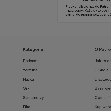
Przekonaliście nas do Patroni
ma progów. Każdy, kto coś n
samo: dozgonną wdzięczność
pasku sponsorskim w piątko
to, jeśli uznacie, że mamy zm
Kategorie
O Patro
Podcast
Jak to dz
Youtube
Funkcje 
Nauka
Dlaczego
Gry
Baza wie
Streamerzy
Opinie 
Film
Kup wspa