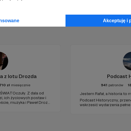
ansowane
Akceptuję i 
a z lotu Drozda
Podcast H
710
zł
miesięcznie
941
patronów
1
 ŚWIATOczuły. Z dala od
Jestem Rafał, a historia to
dzi, ich życiowych postaw i
Podcast Historyczny, przen
ście, muzyka i Paweł Drozd
wskrzesić wydarzenia pełne 
zagranicznym sosie z
zwrotów akcji 🔥 Historia, 
oczenie.
zasypywaniu datami, ale na 
ukrytych w przeszłości! 🌍