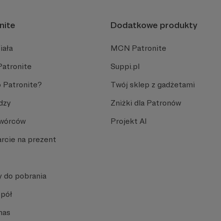
nite
Dodatkowe produkty
iała
MCN Patronite
Patronite
Suppi.pl
 Patronite?
Twój sklep z gadżetami
dzy
Zniżki dla Patronów
Twórców
Projekt AI
rcie na prezent
y do pobrania
spół
nas