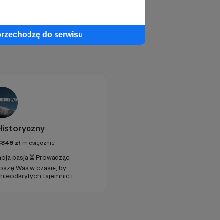
przechodzę do serwisu
istoryczny
8849
zł
miesięcznie
 moja pasja ⏳ Prowadząc
oszę Was w czasie, by
nieodkrytych tajemnic i
moim zdaniem, nie polega na
odnajdywaniu emocji i nauk