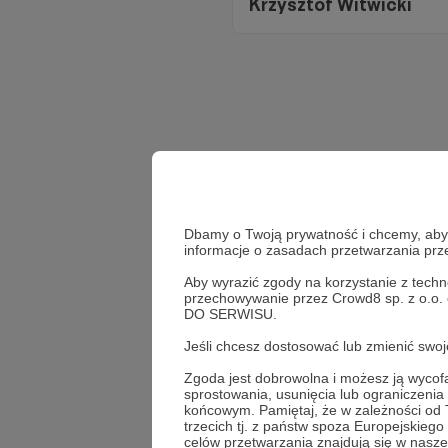
Krzysztof Witwicki
Dbamy o Twoją prywatność i chcemy, abyś 
informacje o zasadach przetwarzania pr
Aby wyrazić zgody na korzystanie z techn
przechowywanie przez Crowd8 sp. z o.o.
DO SERWISU.
Wesprz
Jeśli chcesz dostosować lub zmienić sw
Zgoda jest dobrowolna i możesz ją wyc
sprostowania, usunięcia lub ograniczeni
końcowym. Pamiętaj, że w zależności od
trzecich tj. z państw spoza Europejskie
celów przetwarzania znajdują się w naszej