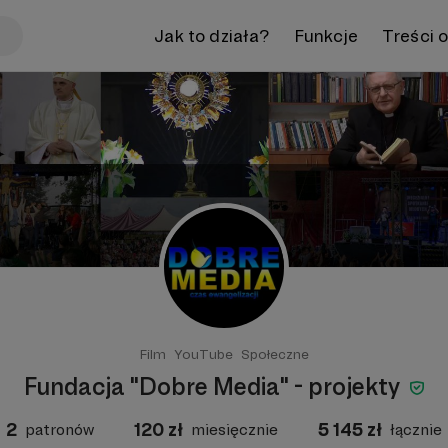
Jak to działa?
Funkcje
Treści 
Film
YouTube
Społeczne
Fundacja "Dobre Media" - projekty
2
120
zł
5 145
zł
patronów
miesięcznie
łącznie