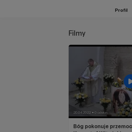
Profil
Filmy
20.04.2022
0 odsłon
●
Bóg pokonuje przemoc 