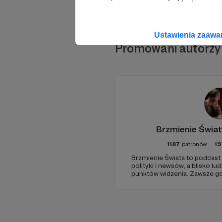
Ustawienia zaaw
Promowani autorzy
Brzmienie Świat
1187
patronów
19
Brzmienie Świata to podcast
polityki i newsów, a blisko lu
punktów widzenia. Zawsze go
jako prowadzący. Podcast w 
wrażliwością obserwujący ot