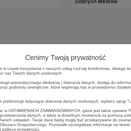
Dobrych Mediów
Cenimy Twoją prywatność
w czasie korzystania z naszych usług czuł się komfortowo, dlatego te
zez nas Twoich danych osobowych.
ologii automatycznego śledzenia i zbierania danych, dostęp do inform
Dołącz do grona Patronów!
 oraz podmioty zewnętrzne, które wspierają nas w prowadzeniu dział
yj działalność Autora
Fundacja "Dobre Media" - projekty
ju
oje preferencje dotyczące zbierania danych osobowych, wybierz op
ofać w USTAWIENIACH ZAAWANSOWANYCH, gdzie jest także opisane Tw
a przetwarzania danych, a także w dowolnym momencie za pomocą usta
Zostań Patronem
 Twoich ustawień, Twoje dane będą mogły być przekazywane do zewnę
go Obszaru Gospodarczego. Pozostałe szczegółowe informacje na temat
 polityce prywatności.