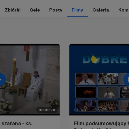
Zbiórki
Cele
Posty
Filmy
Galeria
Kom
00:09:28
20.04.2022
0 odsłon
●
szatana - ks.
Film podsumowujący 1