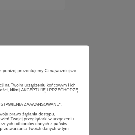
ż poniżej prezentujemy Ci najważniejsze
acji na Twoim urządzeniu końcowym i ich
alności, kliknij AKCEPTUJĘ I PRZECHODZĘ
ż teraz!
cję "USTAWIENIA ZAAWANSOWANE".
oje prawo żądania dostępu,
wień Twojej przeglądarki w urządzeniu
trznych odbiorców danych z państw
 przetwarzania Twoich danych w tym