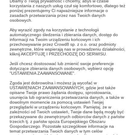
Dbamy o Twoją prywatność i chcemy, abyś w czasie
korzystania z naszych usług czuł się komfortowo, dlatego też
poniżej prezentujemy Ci najważniejsze informacje o
zasadach przetwarzania przez nas Twoich danych
osobowych.
Aby wyrazić zgody na korzystanie z technologii
automatycznego śledzenia i zbierania danych, dostęp do
informacji na Twoim urządzeniu końcowym i ich
przechowywanie przez Crowd8 sp. z o.o. oraz podmioty
zewnętrzne, które wspierają nas w prowadzeniu działalności,
kliknij AKCEPTUJĘ I PRZECHODZĘ DO SERWISU.
Dołącz do grona Patronów!
Jeśli chcesz dostosować lub zmienić swoje preferencje
dotyczące zbierania danych osobowych, wybierz opcję
"USTAWIENIA ZAAWANSOWANE".
Wesprzyj działalność Autora
Dutki
już teraz!
Zgoda jest dobrowolna i możesz ją wycofać w
USTAWIENIACH ZAAWANSOWANYCH, gdzie jest także
opisane Twoje prawo żądania dostępu, sprostowania,
Zostań Patronem
usunięcia lub ograniczenia przetwarzania danych, a także w
dowolnym momencie za pomocą ustawień Twojej
przeglądarki w urządzeniu końcowym. Pamiętaj, że w
zależności od Twoich ustawień, Twoje dane będą mogły być
przekazywane do zewnętrznych odbiorców danych z państw
trzecich tj. z państw spoza Europejskiego Obszaru
Promowani autorzy
Gospodarczego. Pozostałe szczegółowe informacje na
temat przetwarzania Twoich danych w tym celów