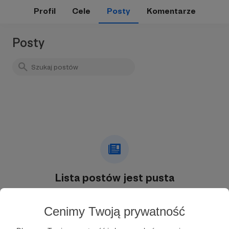
Profil
Cele
Posty
Komentarze
Posty
Lista postów jest pusta
Autor nie dodał jeszcze żadnych postów
Cenimy Twoją prywatność