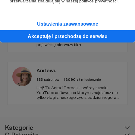
przetwarzania znajdują się w naszej polityce prywatności.
BezPlanu
Ustawienia zaawansowane
423
patronów
15420
zł
miesięcznie
Projekt BezPlanu powstał 11 lutego 2017
Akceptuję i przechodzę do serwisu
roku, kiedy to na kanale o tej samej nazwie
pojawił się pierwszy film
Anitawu
333
patronów
12090
zł
miesięcznie
Hej! Tu Anita i Tomek - twórcy kanału
YouTube anitawu, na którym znajdziesz nie
tylko vlogi z naszego życia codziennego w
USA, ale również różne ciekawostki,
inspiracje do podróży i masę dobrego
humoru! Zapraszamy Cię do zapoznania się z
naszą działalnością i do wsparcia naszej
twórczości!
Kategorie
O Patronite