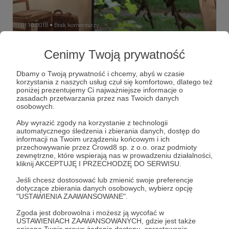
01.10.2018
Brak komentarzy
●
Nowa pracownia i warsztaty
Cenimy Twoją prywatność
fotograficzne
Tego lata, dzięki między innymi Waszemu wsparciu udało
Dbamy o Twoją prywatność i chcemy, abyś w czasie
mi się wyremontować i wyposażyć nową pracownię
korzystania z naszych usług czuł się komfortowo, dlatego też
fotograficzną :) Zobaczcie sami!
poniżej prezentujemy Ci najważniejsze informacje o
zasadach przetwarzania przez nas Twoich danych
osobowych.
poradnik fotograficzny
pracownia fotograficzna
Aby wyrazić zgody na korzystanie z technologii
fotografia
+3
automatycznego śledzenia i zbierania danych, dostęp do
informacji na Twoim urządzeniu końcowym i ich
przechowywanie przez Crowd8 sp. z o.o. oraz podmioty
zewnętrzne, które wspierają nas w prowadzeniu działalności,
kliknij AKCEPTUJĘ I PRZECHODZĘ DO SERWISU.
Jeśli chcesz dostosować lub zmienić swoje preferencje
dotyczące zbierania danych osobowych, wybierz opcję
"USTAWIENIA ZAAWANSOWANE".
Zgoda jest dobrowolna i możesz ją wycofać w
USTAWIENIACH ZAAWANSOWANYCH, gdzie jest także
opisane Twoje prawo żądania dostępu, sprostowania,