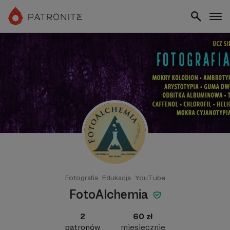
Fotografia
Edukacja
YouTube
FotoAlchemia
2
60 zł
patronów
miesięcznie