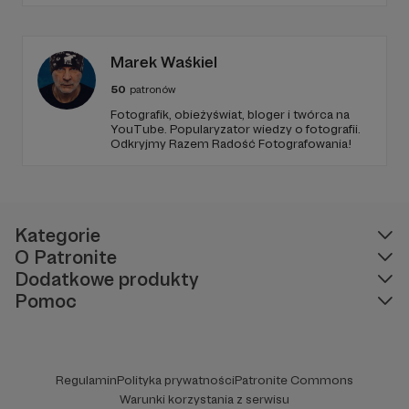
tej grupy to wiesz, że Panuje tam fajna,
przyjacielska atmosfera. Chciałbym, żeby
grupa dla Patronów była jeszcze bardziej
zaangażowana.
Marek Waśkiel
50
patronów
Fotografik, obieżyświat, bloger i twórca na
YouTube. Popularyzator wiedzy o fotografii.
Odkryjmy Razem Radość Fotografowania!
Kategorie
O Patronite
Dodatkowe produkty
Pomoc
Regulamin
Polityka prywatności
Patronite Commons
Warunki korzystania z serwisu