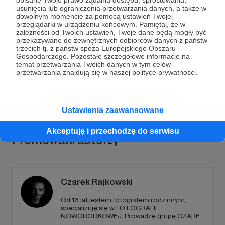
usunięcia lub ograniczenia przetwarzania danych, a także w
dowolnym momencie za pomocą ustawień Twojej
przeglądarki w urządzeniu końcowym. Pamiętaj, że w
Dołącz do grona Patronów!
zależności od Twoich ustawień, Twoje dane będą mogły być
przekazywane do zewnętrznych odbiorców danych z państw
trzecich tj. z państw spoza Europejskiego Obszaru
Wesprzyj działalność Autora
FotoAlchemia
już teraz!
Gospodarczego. Pozostałe szczegółowe informacje na
temat przetwarzania Twoich danych w tym celów
przetwarzania znajdują się w naszej polityce prywatności.
Zostań Patronem
Ustawienia zaawansowane
Akceptuję i przechodzę do serwisu
Promowani autorzy
Czarek Rajkowski
Od 13 lat jestem fotografem rodzinnym,
specjalizuję się w FOTOGRAFII
NOWORODKOWEJ. Prowadzę grupę CZAREK
RAJKOWSKI LIVE Jeżeli jesteś już członkiem