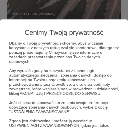
21.10.2018
Brak komentarzy
●
Lumen Print - zwykła niezwykła technika
Cenimy Twoją prywatność
fotograficzna
Moi drodzy, właśnie w tej chwili swoją premierę ma
Dbamy o Twoją prywatność i chcemy, abyś w czasie
najnowszy film, który powstał dzięki Waszemu wsparciu!
korzystania z naszych usług czuł się komfortowo, dlatego też
Jest to film, który planowałam od dawna, a przygotowanie
poniżej prezentujemy Ci najważniejsze informacje o
go wraz z eksperymentami i próbami z tą także dla mnie
zasadach przetwarzania przez nas Twoich danych
nową techniką fotograficzną zajęło mi prawie półtora
lumen print
fotografia
technika fotografii
+4
osobowych.
miesiąca! Ale już jest. Wreszcie jest :)
Aby wyrazić zgody na korzystanie z technologii
automatycznego śledzenia i zbierania danych, dostęp do
informacji na Twoim urządzeniu końcowym i ich
przechowywanie przez Crowd8 sp. z o.o. oraz podmioty
zewnętrzne, które wspierają nas w prowadzeniu działalności,
kliknij AKCEPTUJĘ I PRZECHODZĘ DO SERWISU.
Jeśli chcesz dostosować lub zmienić swoje preferencje
dotyczące zbierania danych osobowych, wybierz opcję
"USTAWIENIA ZAAWANSOWANE".
Zgoda jest dobrowolna i możesz ją wycofać w
USTAWIENIACH ZAAWANSOWANYCH, gdzie jest także