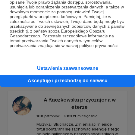
opisane Twoje prawo żądania dostępu, sprostowania,
Dołącz do grona Patronów!
usunięcia lub ograniczenia przetwarzania danych, a także w
dowolnym momencie za pomocą ustawień Twojej
przeglądarki w urządzeniu końcowym. Pamiętaj, że w
zależności od Twoich ustawień, Twoje dane będą mogły być
Wesprzyj działalność Autora
FotoAlchemia
już teraz!
przekazywane do zewnętrznych odbiorców danych z państw
trzecich tj. z państw spoza Europejskiego Obszaru
Gospodarczego. Pozostałe szczegółowe informacje na
Zostań Patronem
temat przetwarzania Twoich danych w tym celów
przetwarzania znajdują się w naszej polityce prywatności.
Ustawienia zaawansowane
Promowani autorzy
Akceptuję i przechodzę do serwisu
A Kaczkowska przyczajona w
eterze
108
patronów
2191
zł
miesięcznie
Muzyka i Słuchacze. Zmieniając miejsce i
tytuł postaram się zachować esencję z tego
co było najlepsze w naszych spotkaniach w