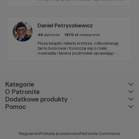
audycji Ciemna Strona Mocy w Trójce. Dom
jest tam gdzie muzyka brzmi... • Alex
Kaczkowska czyli Przyczajona w eterze -
niezależna dziennikarka muzyczna i
fotografik.
Daniel Petryczkiewicz
46
patronów
1870
zł
miesięcznie
Piszę książki i teksty krótsze, odbudowuję
tamy bobrowe i troszczę się o rzeki,
mokradła i tereny podmokłe uprawiając -
kiedy trzeba - partyzantkę retencyjną. Czuję
się ambasadorem rzeki Małej i jej Rozlewisk.
Kategorie
O Patronite
Dodatkowe produkty
Pomoc
Regulamin
Polityka prywatności
Patronite Commons