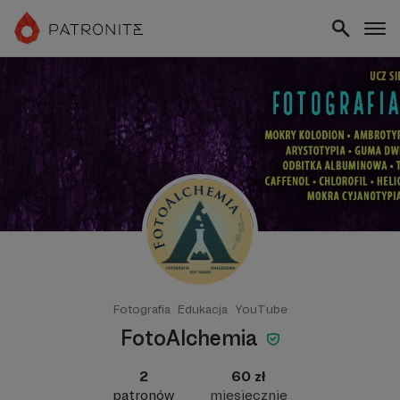
Fotografia
Edukacja
YouTube
FotoAlchemia
2
60 zł
patronów
miesięcznie