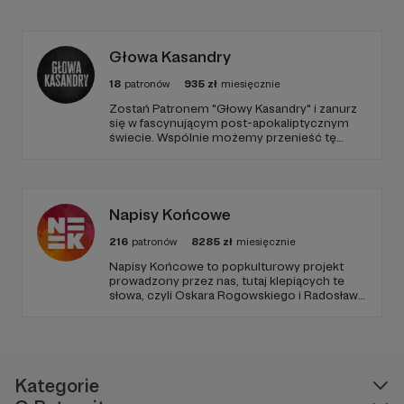
Głowa Kasandry
18
patronów
935
zł
miesięcznie
​Zostań Patronem "Głowy Kasandry" i zanurz
się w fascynującym post-apokaliptycznym
świecie. Wspólnie możemy przenieść tę
niezwykłą historię na duży ekran. Dołącz do
nas już teraz i weź udział w tworzeniu czegoś
wyjątkowego!
Napisy Końcowe
216
patronów
8285
zł
miesięcznie
Napisy Końcowe to popkulturowy projekt
prowadzony przez nas, tutaj klepiących te
słowa, czyli Oskara Rogowskiego i Radosława
Pisulę, na który składają się kanał Youtube
oraz podcastowe wersje materiałów na
rożnych platformach.
Kategorie