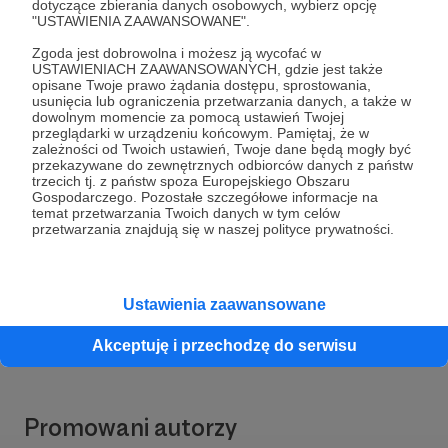
dotyczące zbierania danych osobowych, wybierz opcję
"USTAWIENIA ZAAWANSOWANE".
Zgoda jest dobrowolna i możesz ją wycofać w
USTAWIENIACH ZAAWANSOWANYCH, gdzie jest także
opisane Twoje prawo żądania dostępu, sprostowania,
usunięcia lub ograniczenia przetwarzania danych, a także w
dowolnym momencie za pomocą ustawień Twojej
przeglądarki w urządzeniu końcowym. Pamiętaj, że w
zależności od Twoich ustawień, Twoje dane będą mogły być
przekazywane do zewnętrznych odbiorców danych z państw
Dołącz do grona Patronów!
trzecich tj. z państw spoza Europejskiego Obszaru
Gospodarczego. Pozostałe szczegółowe informacje na
temat przetwarzania Twoich danych w tym celów
przetwarzania znajdują się w naszej polityce prywatności.
Wesprzyj działalność Autora
Franciszkańskie Studio
Nagrań
już teraz!
Ustawienia zaawansowane
Zostań Patronem
Akceptuję i przechodzę do serwisu
Promowani autorzy