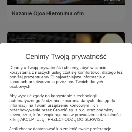
Kazanie Ojca Hieronima ofm
Cenimy Twoją prywatność
Dbamy o Twoją prywatność i chcemy, abyś w czasie
korzystania z naszych usług czuł się komfortowo, dlatego też
poniżej prezentujemy Ci najważniejsze informacje o
zasadach przetwarzania przez nas Twoich danych
osobowych.
Aby wyrazić zgody na korzystanie z technologii
15.11.2024
1 odsłon
00:04:25
●
automatycznego śledzenia i zbierania danych, dostęp do
informacji na Twoim urządzeniu końcowym i ich
1 Napomnienie Świętego Franciszka
przechowywanie przez Crowd8 sp. z o.o. oraz podmioty
zewnętrzne, które wspierają nas w prowadzeniu działalności,
kliknij AKCEPTUJĘ I PRZECHODZĘ DO SERWISU.
Jeśli chcesz dostosować lub zmienić swoje preferencje