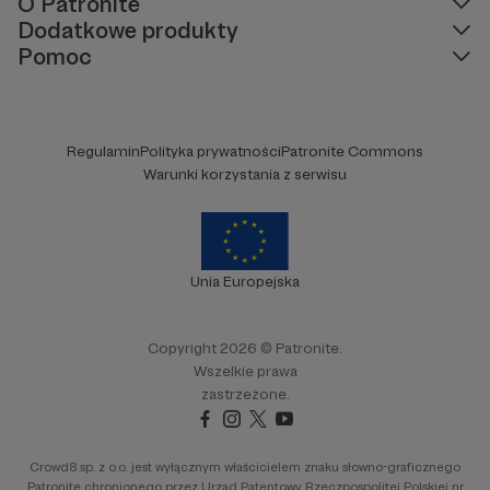
O Patronite
Dodatkowe produkty
Pomoc
Regulamin
Polityka prywatności
Patronite Commons
Warunki korzystania z serwisu
Unia Europejska
Copyright 2026 © Patronite.
Wszelkie prawa
zastrzeżone.
Crowd8 sp. z o.o. jest wyłącznym właścicielem znaku słowno-graficznego
Patronite chronionego przez Urząd Patentowy Rzeczpospolitej Polskiej nr