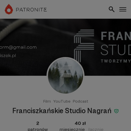
Film
YouTube
Podcast
Franciszkańskie Studio Nagrań
2
40 zł
patronów
miesięcznie
łącznie