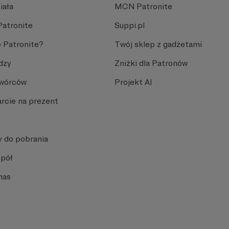
iała
MCN Patronite
Patronite
Suppi.pl
 Patronite?
Twój sklep z gadżetami
dzy
Zniżki dla Patronów
Twórców
Projekt AI
rcie na prezent
y do pobrania
spół
nas