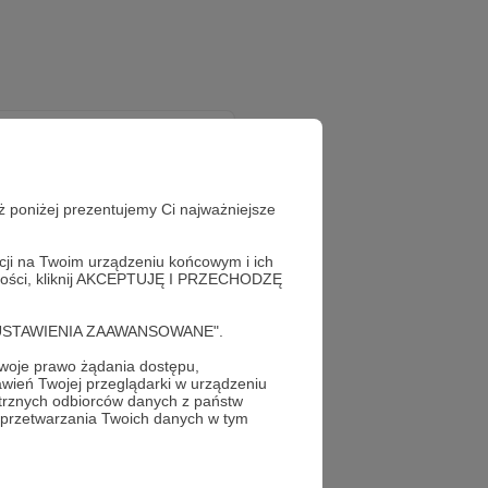
ż poniżej prezentujemy Ci najważniejsze
acji na Twoim urządzeniu końcowym i ich
alności, kliknij AKCEPTUJĘ I PRZECHODZĘ
nik
już teraz!
cję "USTAWIENIA ZAAWANSOWANE".
oje prawo żądania dostępu,
wień Twojej przeglądarki w urządzeniu
trznych odbiorców danych z państw
 przetwarzania Twoich danych w tym