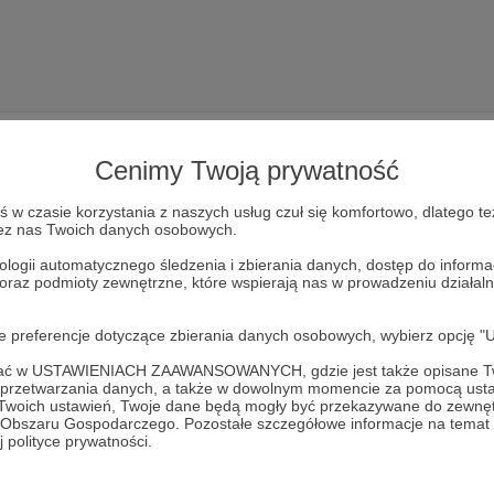
Cenimy Twoją prywatność
w czasie korzystania z naszych usług czuł się komfortowo, dlatego te
zez nas Twoich danych osobowych.
Dołącz do grona Patronów!
ologii automatycznego śledzenia i zbierania danych, dostęp do inform
 oraz podmioty zewnętrzne, które wspierają nas w prowadzeniu dział
iałalność Autora
Ludowy Klub Sportowy GROMNIK Kuropat
oje preferencje dotyczące zbierania danych osobowych, wybierz op
Zostań Patronem
ofać w USTAWIENIACH ZAAWANSOWANYCH, gdzie jest także opisane Tw
a przetwarzania danych, a także w dowolnym momencie za pomocą usta
 Twoich ustawień, Twoje dane będą mogły być przekazywane do zewnę
go Obszaru Gospodarczego. Pozostałe szczegółowe informacje na temat
 polityce prywatności.