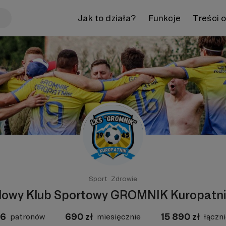
Jak to działa?
Funkcje
Treści 
Sport
Zdrowie
dowy Klub Sportowy GROMNIK Kuropatn
16
690
zł
15 890
zł
patronów
miesięcznie
łączn