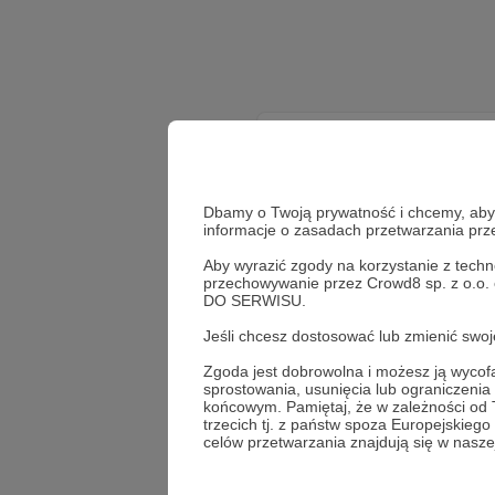
Dbamy o Twoją prywatność i chcemy, abyś 
informacje o zasadach przetwarzania pr
Aby wyrazić zgody na korzystanie z techn
przechowywanie przez Crowd8 sp. z o.o.
Wesprzyj dz
DO SERWISU.
Jeśli chcesz dostosować lub zmienić sw
Zgoda jest dobrowolna i możesz ją wyc
sprostowania, usunięcia lub ograniczeni
końcowym. Pamiętaj, że w zależności od
trzecich tj. z państw spoza Europejskie
celów przetwarzania znajdują się w naszej