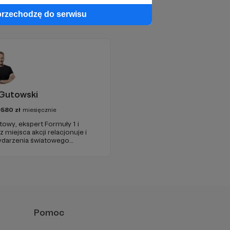
przechodzę do serwisu
Gutowski
9580
zł
miesięcznie
towy, ekspert Formuły 1 i
z miejsca akcji relacjonuje i
ydarzenia światowego
łeczności pasjonatów i bądź
trum akcji sportu
szym poziomie.
Pomoc