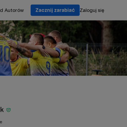
od Autorów
Zacznij zarabiać
Zaloguj się
ik
ie