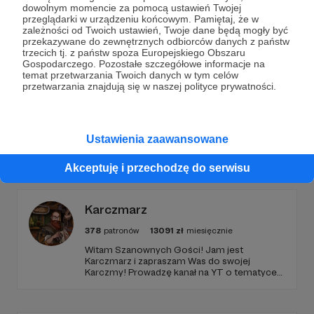
dowolnym momencie za pomocą ustawień Twojej
Wesprzyj działalność Autora
GwizdeK & newt
już
przeglądarki w urządzeniu końcowym. Pamiętaj, że w
teraz!
zależności od Twoich ustawień, Twoje dane będą mogły być
przekazywane do zewnętrznych odbiorców danych z państw
trzecich tj. z państw spoza Europejskiego Obszaru
Gospodarczego. Pozostałe szczegółowe informacje na
Zostań Patronem
temat przetwarzania Twoich danych w tym celów
przetwarzania znajdują się w naszej polityce prywatności.
Ustawienia zaawansowane
Promowani autorzy
Akceptuję i przechodzę do serwisu
Karczmarz
378
patronów
13091
zł
miesięcznie
Witam Szanownych Gości! Jam jest
Karczmarz i zapraszam Was do swojej
Karczmy! Prowadzę kanał na YT o tematyce
RPG, na którym znajdziecie masę zapisanych
sesji oraz coraz więcej materiałów
poradnikowych dla MG i graczy. Oby nam się!