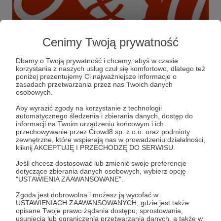
10.01.2024
Komentarze: 3
●
Cenimy Twoją prywatność
Są pytania? Będą i odpowiedzi! :D
Jak to działa? Z czym to się je? Uczymy na razie się...
Dbamy o Twoją prywatność i chcemy, abyś w czasie
korzystania z naszych usług czuł się komfortowo, dlatego też
uczymysie
poniżej prezentujemy Ci najważniejsze informacje o
zasadach przetwarzania przez nas Twoich danych
osobowych.
Aby wyrazić zgody na korzystanie z technologii
automatycznego śledzenia i zbierania danych, dostęp do
informacji na Twoim urządzeniu końcowym i ich
przechowywanie przez Crowd8 sp. z o.o. oraz podmioty
zewnętrzne, które wspierają nas w prowadzeniu działalności,
kliknij AKCEPTUJĘ I PRZECHODZĘ DO SERWISU.
Jeśli chcesz dostosować lub zmienić swoje preferencje
dotyczące zbierania danych osobowych, wybierz opcję
"USTAWIENIA ZAAWANSOWANE".
Zgoda jest dobrowolna i możesz ją wycofać w
USTAWIENIACH ZAAWANSOWANYCH, gdzie jest także
Dołącz do grona Patronów!
opisane Twoje prawo żądania dostępu, sprostowania,
usunięcia lub ograniczenia przetwarzania danych, a także w