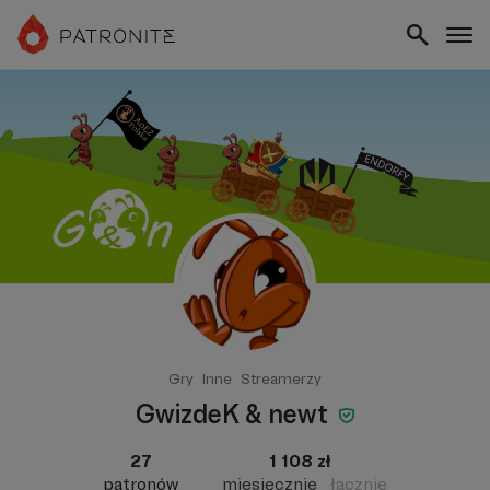
Gry
Inne
Streamerzy
GwizdeK & newt
27
1 108 zł
patronów
miesięcznie
łącznie