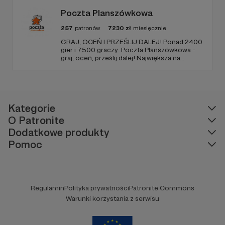
Poczta Planszówkowa
257
patronów
7230
zł
miesięcznie
GRAJ, OCEŃ I PRZEŚLIJ DALEJ! Ponad 2400
gier i 7500 graczy. Poczta Planszówkowa -
graj, oceń, prześlij dalej! Największa na
świecie akcja gamecrossingowa.
Kategorie
O Patronite
Dodatkowe produkty
Pomoc
Regulamin
Polityka prywatności
Patronite Commons
Warunki korzystania z serwisu