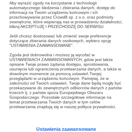
Aby wyrazić zgody na korzystanie z technologii
automatycznego śledzenia i zbierania danych, dostęp do
Na co przeznaczymy zebrane środki?
informacji na Twoim urządzeniu końcowym i ich
przechowywanie przez Crowd8 sp. z o.o. oraz podmioty
Wasze wsparcie pozwoli nam na rozwój naszego
zewnętrzne, które wspierają nas w prowadzeniu działalności,
contentu. Dzięki Wam zainwestujemy w lepszy
kliknij AKCEPTUJĘ I PRZECHODZĘ DO SERWISU.
sprzęt do realizacji naszych odcinków, co przełoży
Jeśli chcesz dostosować lub zmienić swoje preferencje
się na wyższą jakość naszych produkcji. Chcemy
dotyczące zbierania danych osobowych, wybierz opcję
dostarczać Wam jeszcze lepsze i bardziej
"USTAWIENIA ZAAWANSOWANE".
profesjonalne materiały!
Zgoda jest dobrowolna i możesz ją wycofać w
USTAWIENIACH ZAAWANSOWANYCH, gdzie jest także
Nasze cele i marzenia
opisane Twoje prawo żądania dostępu, sprostowania,
usunięcia lub ograniczenia przetwarzania danych, a także w
Marzymy o wyjazdach za granicę, aby próbować
dowolnym momencie za pomocą ustawień Twojej
przeglądarki w urządzeniu końcowym. Pamiętaj, że w
jedzenia z całego świata i dzielić się tymi
zależności od Twoich ustawień, Twoje dane będą mogły być
Rozwiń opis
doświadczeniami z Wami w naszych odcinkach.
przekazywane do zewnętrznych odbiorców danych z państw
Chcemy, aby GryzGang stał się Waszym
trzecich tj. z państw spoza Europejskiego Obszaru
przewodnikiem po kulinarnych zakątkach globu.
Gospodarczego. Pozostałe szczegółowe informacje na
temat przetwarzania Twoich danych w tym celów
przetwarzania znajdują się w naszej polityce prywatności.
Nagrody dla patronów
W przyszłości planujemy wprowadzić nagrody dla
naszych patronów. Obiecujemy, że będą one
Ustawienia zaawansowane