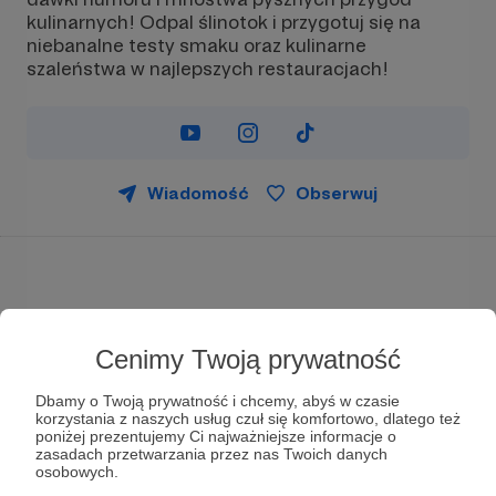
kulinarnych! Odpal ślinotok i przygotuj się na
niebanalne testy smaku oraz kulinarne
szaleństwa w najlepszych restauracjach!
Wiadomość
Obserwuj
Witaj na profilu GryzGang na Patronite!
Cenimy Twoją prywatność
Kim jesteśmy?
Jesteśmy GryzGang, zespół pasjonatów jedzenia,
Dbamy o Twoją prywatność i chcemy, abyś w czasie
który podróżuje, smakując, próbując i oceniając
korzystania z naszych usług czuł się komfortowo, dlatego też
poniżej prezentujemy Ci najważniejsze informacje o
jedzenie w różnych miejscach. Nasza misja to
zasadach przetwarzania przez nas Twoich danych
odkrywanie kulinarnych skarbów i dzielenie się
osobowych.
naszymi wrażeniami z widzami.