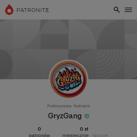
Publicystyka
Kulinarni
GryzGang
0
0 zł
patronów
miesięcznie
łącznie