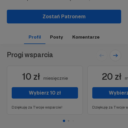
Zostań Patronem
Profil
Posty
Komentarze
Progi wsparcia
10 zł
20 zł
miesięcznie
m
Wybierz 10 zł
Wybierz
Dziękuję za Twoje wsparcie!
Dziękuję za Twoje w