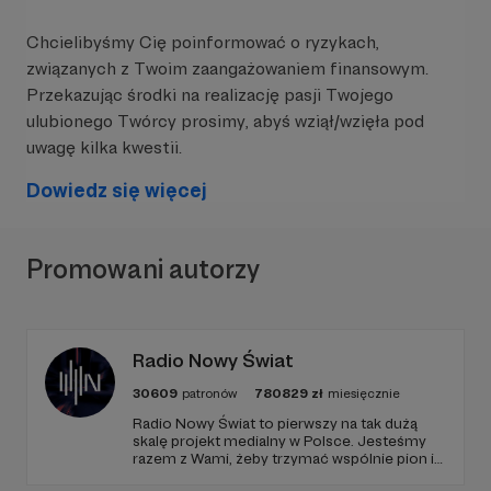
Chcielibyśmy Cię poinformować o ryzykach,
związanych z Twoim zaangażowaniem finansowym.
Przekazując środki na realizację pasji Twojego
ulubionego Twórcy prosimy, abyś wziął/wzięła pod
uwagę kilka kwestii.
Dowiedz się więcej
Promowani autorzy
Radio Nowy Świat
30609
patronów
780829
zł
miesięcznie
Radio Nowy Świat to pierwszy na tak dużą
skalę projekt medialny w Polsce. Jesteśmy
razem z Wami, żeby trzymać wspólnie pion i
poziom. Jeśli chcesz nam w tym pomóc -