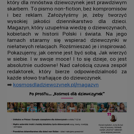
który dla mnóstwa dziewczynek jest prawdziwym
skarbem. To pismo n
on-fiction, bez kompromisów
i bez reklam. Założyłyśmy je, żeby tworzyć
wysokiej jakości dziennikarstwo dla dzieci.
Magazyn, który uzupełnia wiedzę o dziewczynach,
kobietach w historii Polski i świata. Na jego
łamach staramy się wspierać dziewczynki w
niełatwych relacjach. Rozśmieszać je i inspirować.
Pokazujemy, jak cenne jest być sobą. Jak wierzyć
w siebie. I w swoje moce! I to się dzieje, co jest
absolutnie cudowne!
Nad całością czuwa zespół
redaktorek, który bierze odpowiedzialność za
każde słowo trafiające do dziewczynek.
➡️
kosmosdladziewczynek.pl/magazyn