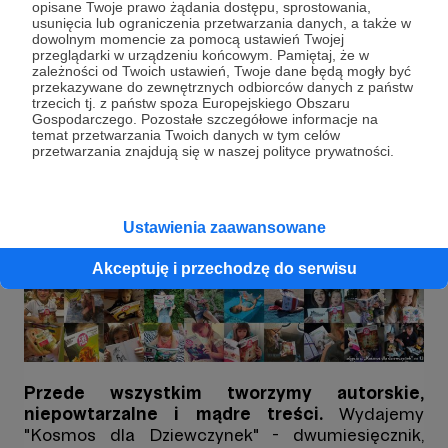
opisane Twoje prawo żądania dostępu, sprostowania,
niezależnie od tego, czy będzie to konstruowanie
usunięcia lub ograniczenia przetwarzania danych, a także w
maszyn, czy malowanie koni.
dowolnym momencie za pomocą ustawień Twojej
przeglądarki w urządzeniu końcowym. Pamiętaj, że w
Wiemy, że w procesie dorastania dziewczynki
zależności od Twoich ustawień, Twoje dane będą mogły być
przekazywane do zewnętrznych odbiorców danych z państw
mierzą się z ograniczającymi stereotypami,
trzecich tj. z państw spoza Europejskiego Obszaru
dlatego dekonstruujemy je i pokazujemy
Gospodarczego. Pozostałe szczegółowe informacje na
wszechświat możliwości.
temat przetwarzania Twoich danych w tym celów
przetwarzania znajdują się w naszej polityce prywatności.
Ustawienia zaawansowane
Akceptuję i przechodzę do serwisu
Przede wszystkim tworzymy autorskie,
niepowtarzalne i mądre treści.
Wydajemy
"Kosmos dla Dziewczynek" - dwumiesięcznik,