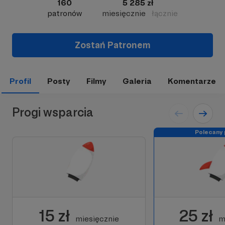
160
5 285 zł
patronów
miesięcznie
łącznie
Zostań Patronem
Profil
Posty
Filmy
Galeria
Komentarze
Progi wsparcia
Polecany 
15 zł
25 zł
miesięcznie
m