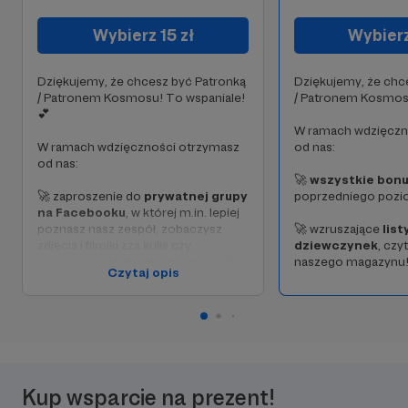
Wybierz 15 zł
Wybierz
Dziękujemy, że chcesz być Patronką
Dziękujemy, że chc
/ Patronem Kosmosu! To wspaniale!
/ Patronem Kosmosu
💕
W ramach wdzięczn
W ramach wdzięczności otrzymasz
od nas:
od nas:
🚀
wszystkie bon
🚀 zaproszenie do
prywatnej grupy
poprzedniego pozi
na Facebooku
, w której m.in. lepiej
poznasz nasz zespół, zobaczysz
🚀 wzruszające
list
zdjęcia i filmiki zza kulis czy
dziewczynek
, czy
weźmiesz udział w live'ach tylko dla
naszego magazynu
Czytaj opis
Patronek i Patronów Kosmosu,
🚀 elektroniczny, imienny
certyfikat Patronki/Patrona
Kosmosu
,
🚀
kwartalne podsumowanie
Kup wsparcie na prezent!
naszych działań i tego, co udało nam