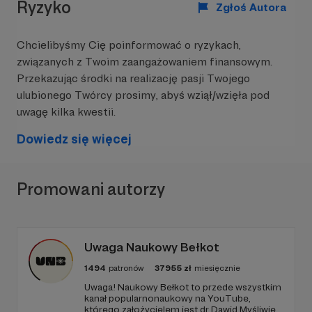
Ryzyko
Zgłoś Autora
Chcielibyśmy Cię poinformować o ryzykach,
związanych z Twoim zaangażowaniem finansowym.
Przekazując środki na realizację pasji Twojego
Widzimy, że to, co robimy, spotyka się z ogromem
ulubionego Twórcy prosimy, abyś wziął/wzięła pod
zrozumienia, entuzjazmu i życzliwości. Spływają
uwagę kilka kwestii.
do nas dobre słowa od dziewczynek, nauczycielek
i nauczycieli, rodziców czy opiekunów. Tego
Dowiedz się więcej
wszystkiego nie byłoby bez pomocy Patronek i
Patronów Kosmosu, którzy wspierają wydawanie
“Kosmosu” oraz równie kosmicznych partnerów,
Promowani autorzy
którzy finansują nasze projekty społeczne i
edukacyjne.
Dlaczego potrzebujemy Twojego wsparcia?
Uwaga Naukowy Bełkot
W Polsce żyje prawie
200 tysięcy pięciolatek,
1494
patronów
37955
zł
miesięcznie
które jeszcze wierzą, że są mądre, i piękne, i mają
MOC. Z wiekiem dowiadują się, że wiele spraw
Uwaga! Naukowy Bełkot to przede wszystkim
kanał popularnonaukowy na YouTube,
NIE JEST DLA DZIEWCZYN.
W naszym kraju
którego założycielem jest dr Dawid Myśliwiec.