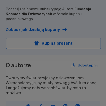
się zrobić,
Podaruj znajomemu subskrypcję Autora
Fundacja
🚀 staniesz się częścią naszego
kosmicznego newslettera
!
Kosmos dla Dziewczynek
w formie kuponu
podarunkowego.
Zobacz jak działają kupony
Kup na prezent
O autorze
Udostępnij
Tworzymy świat przyjazny dziewczynkom.
Wzmacniamy je, by miały odwagę być, kim chcą.
I angażujemy cały wszechświat, by było to
możliwe.