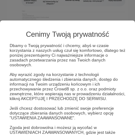
Właśnie dlatego założyłyśmy fundację!
Cenimy Twoją prywatność
Dbamy o Twoją prywatność i chcemy, abyś w czasie
korzystania z naszych usług czuł się komfortowo, dlatego też
poniżej prezentujemy Ci najważniejsze informacje o
zasadach przetwarzania przez nas Twoich danych
osobowych.
Aby wyrazić zgody na korzystanie z technologii
automatycznego śledzenia i zbierania danych, dostęp do
informacji na Twoim urządzeniu końcowym i ich
przechowywanie przez Crowd8 sp. z o.o. oraz podmioty
zewnętrzne, które wspierają nas w prowadzeniu działalności,
kliknij AKCEPTUJĘ I PRZECHODZĘ DO SERWISU.
Zależy nam na tym, aby dziewczynki dorastały w
Jeśli chcesz dostosować lub zmienić swoje preferencje
poczuciu pewności siebie i sprawczości. Aby były
dotyczące zbierania danych osobowych, wybierz opcję
"USTAWIENIA ZAAWANSOWANE".
aktywne i twórcze w decydowaniu o sobie, miały
odwagę do podejmowania wyzwań i stawania się
Zgoda jest dobrowolna i możesz ją wycofać w
wciąż coraz lepszymi w tym, co wybiorą,
USTAWIENIACH ZAAWANSOWANYCH, gdzie jest także