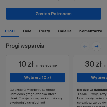
Zostań Patronem
Profil
Cele
Posty
Galeria
Komentarze
Progi wsparcia
10 zł
30 zł
miesięcznie
m
Wybierz 10 zł
Wybierz
Dziękuję Ci w imieniu każdego
Bardzo Ci dziękuję
uśmiechniętego dziecka, które
Tobie
i Twojej rez
dzięki Twojemu wsparciu może się
kaw miesięcznie z 
swobodnie uśmiechać!
sprawiasz, że co dw
możemy dostarczyć