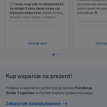
🤍
Twoja nagroda to świadomość,
szczoteczkę elektr
że dzięki Tobie świat staje się
które nawet nie wie, 
lepszym miejscem!
Jeżeli chcesz,
potrzebuje.💙
dziecko, które dzięki Twojemu
wsparciu otrzyma własną
Jeżeli chcesz, napis
szczoteczkę elektryczną/soniczną
podziękowanie od te
wyśle Ci podziękowanie za Twoje
bezpośrednio do Cie
wsparcie - daj nam tylko znać!
producenci zachowaj
tego oczekujemy to
faktycznie
zmienis
Czytaj opis
Czytaj
dzieciaków!
Dziękujemy!
Kup wsparcie na prezent!
Podaruj znajomemu subskrypcję Autora
Fundacja
Smile Together
w formie kuponu podarunkowego.
Zobacz jak działają kupony