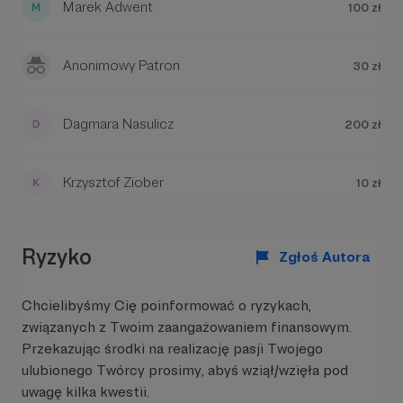
Marek Adwent
100 zł
Aby zobaczyć treść musisz zmienić ustawienia
idzie, będziemy mo
wyleczyć
. Na pier
polityki prywatności
celem jest jedynie 
szczoteczki, natomi
Anonimowy Patron
30 zł
przeglądy będą się 
dobrej woli i zaang
prywatnych gabine
Dagmara Nasulicz
200 zł
dentystycznych. To
(wsparcie finansowe
gabinetom (wsparci
zawodowe) możemy
Krzysztof Ziober
10 zł
dzieciakom więcej r
Co udało się osiągnąć?
Dziękujemy!!!💙🤍
Drodzy Patroni,
dzięki Waszej pomocy
, w
przeciągu ostatniego roku udało nam się:
Ryzyko
Zgłoś Autora
Przekazać szczoteczki soniczne dla Domów
Dziecka w Krzydlinie Małej, Wałbrzychu,
Chcielibyśmy Cię poinformować o ryzykach,
Kłodzku, Mławie, Legnicy, Jaworznie i w
związanych z Twoim zaangażowaniem finansowym.
Strzyżowie
Przekazując środki na realizację pasji Twojego
ulubionego Twórcy prosimy, abyś wziął/wzięła pod
Tu możecie zobaczyć nasze działania!
uwagę kilka kwestii.