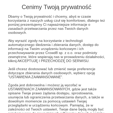
W tym miejscu powinna być zewnętrzna
Cenimy Twoją prywatność
treść
Dbamy o Twoją prywatność i chcemy, abyś w czasie
Aby zobaczyć treść musisz zmienić ustawienia
korzystania z naszych usług czuł się komfortowo, dlatego też
polityki prywatności
Rozwiń opis
poniżej prezentujemy Ci najważniejsze informacje o
zasadach przetwarzania przez nas Twoich danych
osobowych.
Aby wyrazić zgody na korzystanie z technologii
Cele
automatycznego śledzenia i zbierania danych, dostęp do
informacji na Twoim urządzeniu końcowym i ich
przechowywanie przez Crowd8 sp. z o.o. oraz podmioty
zewnętrzne, które wspierają nas w prowadzeniu działalności,
kliknij AKCEPTUJĘ I PRZECHODZĘ DO SERWISU.
Zamówienie 10 tysięcy
Szczoteczka elek
szczoteczek sonicznych dla
każdego dziecka
Wiemy, że dzięki temu jesteśmy w stanie
Jeśli chcesz dostosować lub zmienić swoje preferencje
dotyczące zbierania danych osobowych, wybierz opcję
potrzebujących dzieci🦷
stacjonarnym do
stworzyć
najlepszą bezstronną platformę
"USTAWIENIA ZAAWANSOWANE".
Polsce🦷
informacyjną dla Pacjentów
. Chcemy, żeby
158 245 zł
każdy Pacjent
mógł rozmawiać ze swoim
380 000 zł
Zgoda jest dobrowolna i możesz ją wycofać w
brakuje
7
USTAWIENIACH ZAAWANSOWANYCH, gdzie jest także
dentystą na zasadzie partnerskiej czując
1 000 000 zł
br
opisane Twoje prawo żądania dostępu, sprostowania,
pełny komfort w relacji z nim
. Chcemy, żeby
usunięcia lub ograniczenia przetwarzania danych, a także w
58%
mógł czuć się bezpiecznie widząc w zachowaniu
dowolnym momencie za pomocą ustawień Twojej
22%
lekarza prawdziwą troskę o swoje zdrowie.
przeglądarki w urządzeniu końcowym. Pamiętaj, że w
Naszym obecnym celem jest
zależności od Twoich ustawień, Twoje dane będą mogły być
Platforma ta ma stanowić pomost między wiedzą
zebranie 380 tysięcy złotych na
Zbierając tę kwotę, 