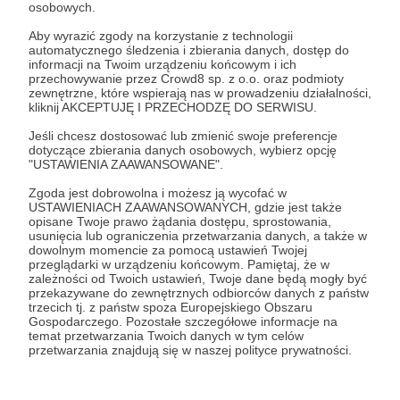
osobowych.
21.07.2026
Brak komentarzy
●
Aby wyrazić zgody na korzystanie z technologii
automatycznego śledzenia i zbierania danych, dostęp do
informacji na Twoim urządzeniu końcowym i ich
Wbijaj na MangoCraft.pl ! Nasz serwer
przechowywanie przez Crowd8 sp. z o.o. oraz podmioty
Minecraft Survival (1.21.4 - 1.21.8) czeka na
zewnętrzne, które wspierają nas w prowadzeniu działalności,
kliknij AKCEPTUJĘ I PRZECHODZĘ DO SERWISU.
Ciebie
Szukasz stabilnego serwera Survival ze świetną,
Jeśli chcesz dostosować lub zmienić swoje preferencje
niesamowicie aktywną społecznością? MangoCraft.pl (lub
dotyczące zbierania danych osobowych, wybierz opcję
Mangozjebawka.pl) stoi przed Tobą otworem! Niezależnie
"USTAWIENIA ZAAWANSOWANE".
od tego, czy grasz na Premium, czy Non-Premium —
wbijaj na wersjach 1.21.4 - 1.21.8 i buduj potęgę naszego
Anime Polska
Manga Polska
Polski Serwer Minecraft
Zgoda jest dobrowolna i możesz ją wycofać w
Imperium razem z nami.
USTAWIENIACH ZAAWANSOWANYCH, gdzie jest także
+7
opisane Twoje prawo żądania dostępu, sprostowania,
usunięcia lub ograniczenia przetwarzania danych, a także w
dowolnym momencie za pomocą ustawień Twojej
przeglądarki w urządzeniu końcowym. Pamiętaj, że w
zależności od Twoich ustawień, Twoje dane będą mogły być
przekazywane do zewnętrznych odbiorców danych z państw
trzecich tj. z państw spoza Europejskiego Obszaru
Gospodarczego. Pozostałe szczegółowe informacje na
temat przetwarzania Twoich danych w tym celów
przetwarzania znajdują się w naszej polityce prywatności.