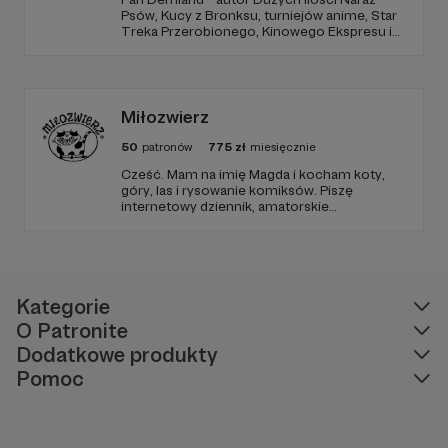
Psów, Kucy z Bronksu, turniejów anime, Star
Treka Przerobionego, Kinowego Ekspresu i
streamów na Dem_Fm. Dołącz do mojego
Patronite, żeby czytać komiksy i oglądać
filmiki tworzone tylko dla patronów!
Miłozwierz
50
patronów
775
zł
miesięcznie
Cześć. Mam na imię Magda i kocham koty,
góry, las i rysowanie komiksów. Piszę
internetowy dziennik, amatorskie
opowiadania i rysuję. Rysuję, rysuję, rysuję,
rysuję. W międzyczasie miącham koty. Mam
odjechane marzenia, które próbuję spełniać i
cieszę się, że jestem.
Kategorie
O Patronite
Dodatkowe produkty
Pomoc