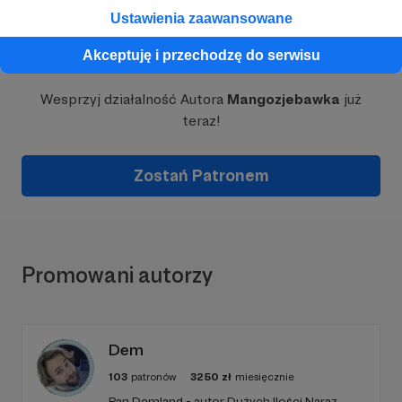
Ustawienia zaawansowane
Dołącz do grona Patronów!
Akceptuję i przechodzę do serwisu
Wesprzyj działalność Autora
Mangozjebawka
już
teraz!
Zostań Patronem
Promowani autorzy
Dem
103
patronów
3250
zł
miesięcznie
Pan Demland - autor Dużych Ilości Naraz