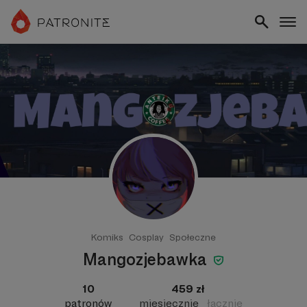
Komiks
Cosplay
Społeczne
Mangozjebawka
10
459 zł
patronów
miesięcznie
łącznie