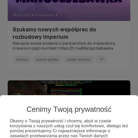
26.09.2022
Komentarze: 4
●
Szukamy nowych współprac do
rozbudowy Imperium
Kierujcie swoje podania o partnerstwo do imperatora
imperium jego kontakt: https://t.me/Mangozjebawka
Anime
anime polska
polski discord
+7
Cenimy Twoją prywatność
Dbamy o Twoją prywatność i chcemy, abyś w czasie
korzystania z naszych usług czuł się komfortowo, dlatego też
poniżej prezentujemy Ci najważniejsze informacje o
zasadach przetwarzania przez nas Twoich danych