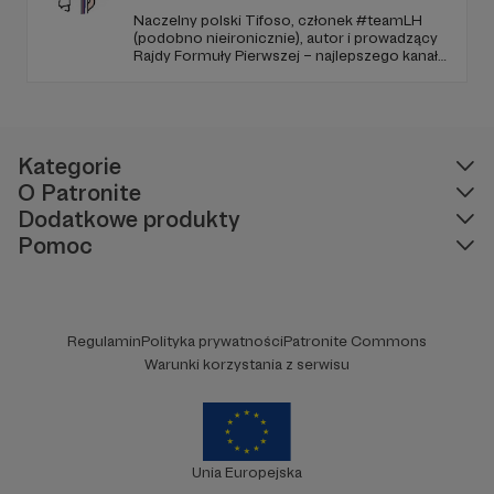
Naczelny polski Tifoso, członek #teamLH
(podobno nieironicznie), autor i prowadzący
Rajdy Formuły Pierwszej – najlepszego kanału
YouTube o F1 w Polsce (potwierdzone
niezależnymi badaniami).
Kategorie
O Patronite
Dodatkowe produkty
Pomoc
Regulamin
Polityka prywatności
Patronite Commons
Warunki korzystania z serwisu
Unia Europejska