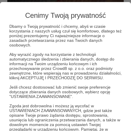
Nowa Karta Grafiki
Cenimy Twoją prywatność
2 030 zł
z 2 000 zł
Dbamy o Twoją prywatność i chcemy, abyś w czasie
korzystania z naszych usług czuł się komfortowo, dlatego też
101%
poniżej prezentujemy Ci najważniejsze informacje o
zasadach przetwarzania przez nas Twoich danych
osobowych.
Aby wyrazić zgody na korzystanie z technologii
automatycznego śledzenia i zbierania danych, dostęp do
informacji na Twoim urządzeniu końcowym i ich
przechowywanie przez Crowd8 sp. z o.o. oraz podmioty
zewnętrzne, które wspierają nas w prowadzeniu działalności,
kliknij AKCEPTUJĘ I PRZECHODZĘ DO SERWISU.
Jeśli chcesz dostosować lub zmienić swoje preferencje
dotyczące zbierania danych osobowych, wybierz opcję
"USTAWIENIA ZAAWANSOWANE".
Zgoda jest dobrowolna i możesz ją wycofać w
Dołącz do grona Patronów!
USTAWIENIACH ZAAWANSOWANYCH, gdzie jest także
opisane Twoje prawo żądania dostępu, sprostowania,
usunięcia lub ograniczenia przetwarzania danych, a także w
Wesprzyj działalność Autora
Martinn
już teraz!
dowolnym momencie za pomocą ustawień Twojej
przeglądarki w urządzeniu końcowym. Pamiętaj, że w