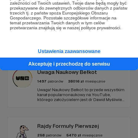
zależności od Twoich ustawień, Twoje dane będą mogły być
przekazywane do zewnętrznych odbiorców danych z państw
Zostań Patronem
trzecich tj. z państw spoza Europejskiego Obszaru
Gospodarczego. Pozostałe szczegółowe informacje na
temat przetwarzania Twoich danych w tym celów
przetwarzania znajdują się w naszej polityce prywatności.
Promowani autorzy
Ustawienia zaawansowane
Akceptuję i przechodzę do serwisu
Uwaga Naukowy Bełkot
1497
patronów
38016
zł
miesięcznie
Uwaga! Naukowy Bełkot to przede wszystkim
kanał popularnonaukowy na YouTube,
którego założycielem jest dr Dawid Myśliwiec.
Od przeszło 10 lat zajmujemy się
popularyzacją wiedzy i walką z naukowymi
fake newsami.
Rajdy Formuły Pierwszej
258
patronów
5470
zł
miesięcznie