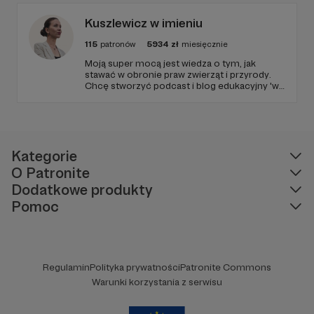
Kuszlewicz w imieniu
115
patronów
5934
zł
miesięcznie
Moją super mocą jest wiedza o tym, jak
stawać w obronie praw zwierząt i przyrody.
Chcę stworzyć podcast i blog edukacyjny 'w
imieniu', po to, by każda osoba w Polsce
miała dostęp do bezpłatnej i wzmacniającej
edukacji. Niech temat praw zwierząt i
przyrody dotrze do każdego miejsca w
Polsce!
Kategorie
O Patronite
Dodatkowe produkty
Pomoc
Regulamin
Polityka prywatności
Patronite Commons
Warunki korzystania z serwisu