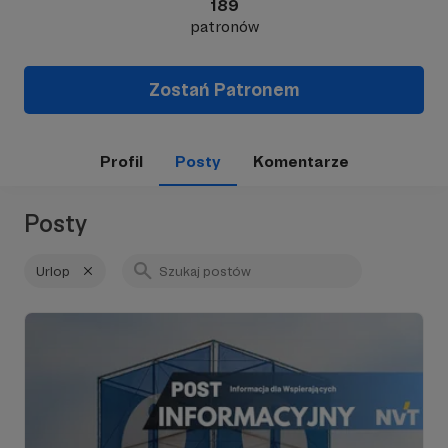
189
patronów
Zostań Patronem
Profil
Posty
Komentarze
Posty
Urlop