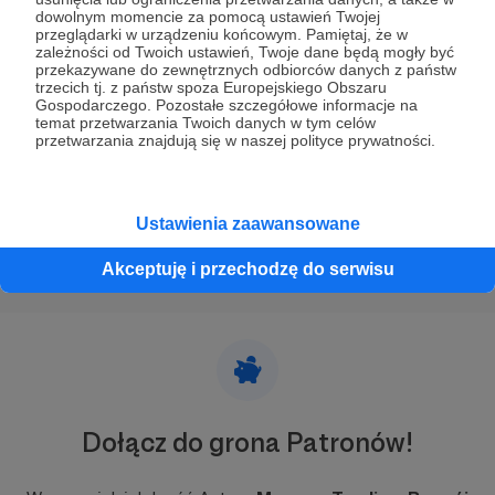
19.07.2023
Brak komentarzy
●
dowolnym momencie za pomocą ustawień Twojej
przeglądarki w urządzeniu końcowym. Pamiętaj, że w
Uwaga: Przerwa urlopowa! Sierpień
zależności od Twoich ustawień, Twoje dane będą mogły być
przekazywane do zewnętrznych odbiorców danych z państw
Wrzucam post informacyjny o urlopie, w którym to czasie
trzecich tj. z państw spoza Europejskiego Obszaru
mogę być mniej dostępny (choć pewnie nie całkowicie!).
Gospodarczego. Pozostałe szczegółowe informacje na
Wiecie.. Każdy czasem musi dać sobie spokój z wykresami
temat przetwarzania Twoich danych w tym celów
:)
przetwarzania znajdują się w naszej polityce prywatności.
NVT Patroni
Webinar Zamknięty
Urlop
Ustawienia zaawansowane
Akceptuję i przechodzę do serwisu
Dołącz do grona Patronów!