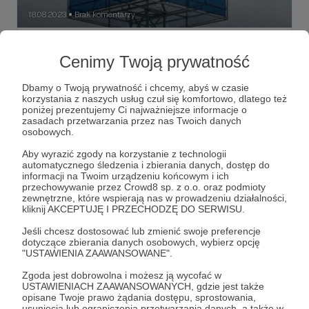
18.08.2023
Brak komentarzy
●
Koniec urlopu: w poniedziałek wracamy do
Cenimy Twoją prywatność
gry!
Koniec urlopu: w poniedziałek wracamy do gry! Co dalej,
Dbamy o Twoją prywatność i chcemy, abyś w czasie
jak to będzie wyglądać? Wracamy na stare tory.
korzystania z naszych usług czuł się komfortowo, dlatego też
poniżej prezentujemy Ci najważniejsze informacje o
NVT Patroni
Urlop
zasadach przetwarzania przez nas Twoich danych
osobowych.
Aby wyrazić zgody na korzystanie z technologii
automatycznego śledzenia i zbierania danych, dostęp do
informacji na Twoim urządzeniu końcowym i ich
przechowywanie przez Crowd8 sp. z o.o. oraz podmioty
zewnętrzne, które wspierają nas w prowadzeniu działalności,
kliknij AKCEPTUJĘ I PRZECHODZĘ DO SERWISU.
Jeśli chcesz dostosować lub zmienić swoje preferencje
dotyczące zbierania danych osobowych, wybierz opcję
"USTAWIENIA ZAAWANSOWANE".
Zgoda jest dobrowolna i możesz ją wycofać w
USTAWIENIACH ZAAWANSOWANYCH, gdzie jest także
opisane Twoje prawo żądania dostępu, sprostowania,
usunięcia lub ograniczenia przetwarzania danych, a także w