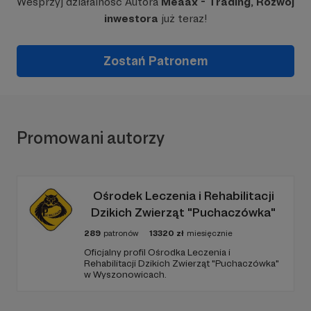
Wesprzyj działalność Autora
Meaax - Trading, Rozwój
inwestora
już teraz!
Zostań Patronem
Promowani autorzy
Ośrodek Leczenia i Rehabilitacji
Dzikich Zwierząt "Puchaczówka"
289
patronów
13320
zł
miesięcznie
Oficjalny profil Ośrodka Leczenia i
Rehabilitacji Dzikich Zwierząt "Puchaczówka"
w Wyszonowicach.