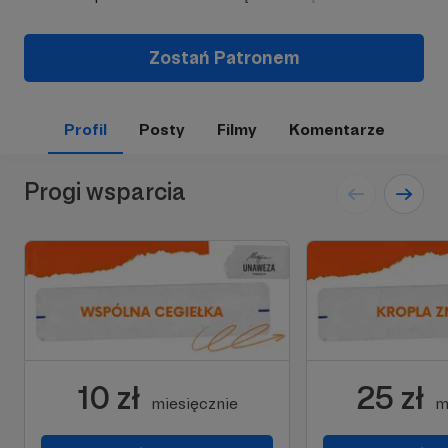
Zostań Patronem
Profil
Posty
Filmy
Komentarze
Progi wsparcia
10 zł
25 zł
miesięcznie
m