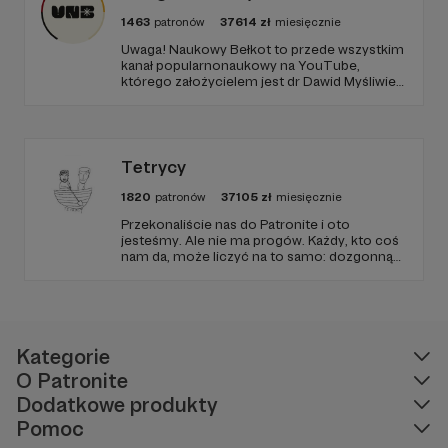
dlatego potrzebujemy Twojej pomocy!
1463
patronów
37614
zł
miesięcznie
Uwaga! Naukowy Bełkot to przede wszystkim
kanał popularnonaukowy na YouTube,
którego założycielem jest dr Dawid Myśliwiec.
Od przeszło 10 lat zajmujemy się
popularyzacją wiedzy i walką z naukowymi
fake newsami.
Tetrycy
W tym miejscu powinna być zewnętrzna
treść
1820
patronów
37105
zł
miesięcznie
Przekonaliście nas do Patronite i oto
Aby zobaczyć treść musisz zmienić ustawienia
jesteśmy. Ale nie ma progów. Każdy, kto coś
polityki prywatności
nam da, może liczyć na to samo: dozgonną
wdzięczność i miejsce na przewijanym pasku
sponsorskim w piątkowych odcinkach.
Zmienimy to, jeśli uznacie, że mamy zmienić.
Kategorie
O Patronite
Dodatkowe produkty
Co już udało nam się zrobić?
Pomoc