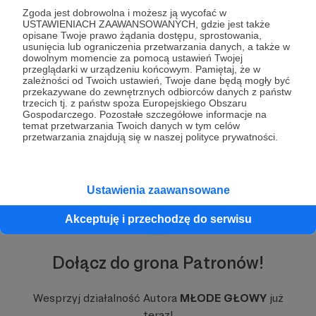
Zgoda jest dobrowolna i możesz ją wycofać w
Wielu rodziców, nauczycieli i specjalistów szuka
USTAWIENIACH ZAAWANSOWANYCH, gdzie jest także
opisane Twoje prawo żądania dostępu, sprostowania,
odpowiedzi w artykułach, podcastach czy
usunięcia lub ograniczenia przetwarzania danych, a także w
mediach społecznościowych. Zamiast
dowolnym momencie za pomocą ustawień Twojej
klarowności często znajdują jednak sprzeczne
przeglądarki w urządzeniu końcowym. Pamiętaj, że w
zależności od Twoich ustawień, Twoje dane będą mogły być
komunikaty, uproszczone diagnozy i gotowe
przekazywane do zewnętrznych odbiorców danych z państw
recepty. W natłoku informacji łatwo stracić
trzecich tj. z państw spoza Europejskiego Obszaru
pewność siebie i zacząć bać się popełnienia
Gospodarczego. Pozostałe szczegółowe informacje na
temat przetwarzania Twoich danych w tym celów
błędu.
Rozwiń opis
przetwarzania znajdują się w naszej polityce prywatności.
Właśnie w tym miejscu zaczynają się
MŁODE
GŁOWY
.
Ustawienia zaawansowane
Akceptuję i przechodzę do serwisu
Dołącz do grona Patronów!
Wesprzyj działalność Autora
MŁODE GŁOWY
już
W tym miejscu powinna być zewnętrzna
teraz!