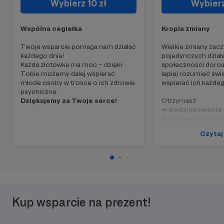
Wybierz 10 zł
Wybierz
Wspólna cegiełka
Kropla zmiany
Twoje wsparcie pomaga nam działać
Wielkie zmiany zacz
każdego dnia!
pojedynczych dział
Każda złotówka ma moc – dzięki
społeczności doros
Tobie możemy dalej wspierać
lepiej rozumieć świa
młode osoby w trosce o ich zdrowie
wspierać ich każdeg
psychiczne.
Dziękujemy za Twoje serce!
Otrzymasz:
➡
podziękowanie n
Patronów i Patro
➡
dostęp do nagr
Czytaj
MŁODYCH GŁÓW
Kup wsparcie na prezent!