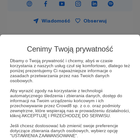
Wiadomość
Obserwuj
Prawie MILION młodych osób w Polsce
Cenimy Twoją prywatność
może doświadczać kryzysu
psychicznego.
Bądź dorosłym, którego
Dbamy o Twoją prywatność i chcemy, abyś w czasie
korzystania z naszych usług czuł się komfortowo, dlatego też
MŁODE GŁOWY potrzebują!
poniżej prezentujemy Ci najważniejsze informacje o
zasadach przetwarzania przez nas Twoich danych
Świat młodych ludzi zmienia się dziś szybciej niż
osobowych.
kiedykolwiek wcześniej. Zmienia się technologia,
Aby wyrazić zgody na korzystanie z technologii
sposób budowania relacji, presje społeczne i język
automatycznego śledzenia i zbierania danych, dostęp do
komunikacji. Wraz z nimi zmieniają się także
informacji na Twoim urządzeniu końcowym i ich
sposoby przeżywania emocji, kryzysów i
przechowywanie przez Crowd8 sp. z o.o. oraz podmioty
zewnętrzne, które wspierają nas w prowadzeniu działalności,
samotności. To już nie jest świat, w którym
kliknij AKCEPTUJĘ I PRZECHODZĘ DO SERWISU.
dorastali dzisiejsi dorośli. Dlatego sama intuicja
często nie wystarcza - potrzebna jest aktualna
Jeśli chcesz dostosować lub zmienić swoje preferencje
dotyczące zbierania danych osobowych, wybierz opcję
wiedza, zrozumienie i gotowość do ciągłego
"USTAWIENIA ZAAWANSOWANE".
uczenia się.