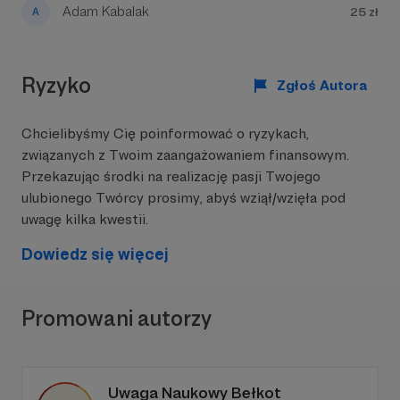
ich potrzeby i opieramy nasze działania na
Adam Kabalak
25 zł
aktualnych badaniach, doświadczeniu ekspertów
oraz realnym kontakcie z młodymi. Nie chcemy
dokładać kolejnych opinii do informacyjnego
szumu. Chcemy dostarczać rzetelną wiedzę
Ryzyko
Zgłoś Autora
podaną prostym językiem i przekładać ją na
konkretne wskazówki dla dorosłych.
Chcielibyśmy Cię poinformować o ryzykach,
Nasze działania opierają się na trzech
związanych z Twoim zaangażowaniem finansowym.
filarach:
Przekazując środki na realizację pasji Twojego
ulubionego Twórcy prosimy, abyś wziął/wzięła pod
✅
Oddajemy młodym głos
– poznajemy ich
uwagę kilka kwestii.
potrzeby i doświadczenia.
✅
Normalizujemy korzystanie z pomocy
Dowiedz się więcej
psychologicznej
– zachęcamy do szukania
wsparcia.
✅
Dostarczamy narzędzia do radzenia sobie z
Promowani autorzy
kryzysami
– edukujemy w zakresie Pierwszej
Pomocy dla Zdrowia Psychicznego.
Co ważne: nasze działania są bezpłatne,
Uwaga Naukowy Bełkot