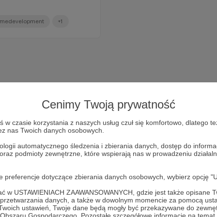
medevelopment
+1
Cenimy Twoją prywatność
w czasie korzystania z naszych usług czuł się komfortowo, dlatego te
zez nas Twoich danych osobowych.
ologii automatycznego śledzenia i zbierania danych, dostęp do inform
 oraz podmioty zewnętrzne, które wspierają nas w prowadzeniu dział
Dołącz do grona Patronów!
oje preferencje dotyczące zbierania danych osobowych, wybierz op
Wesprzyj działalność Autora
Okiem Deva
już teraz!
ofać w USTAWIENIACH ZAAWANSOWANYCH, gdzie jest także opisane Tw
a przetwarzania danych, a także w dowolnym momencie za pomocą usta
 Twoich ustawień, Twoje dane będą mogły być przekazywane do zewnę
go Obszaru Gospodarczego. Pozostałe szczegółowe informacje na temat