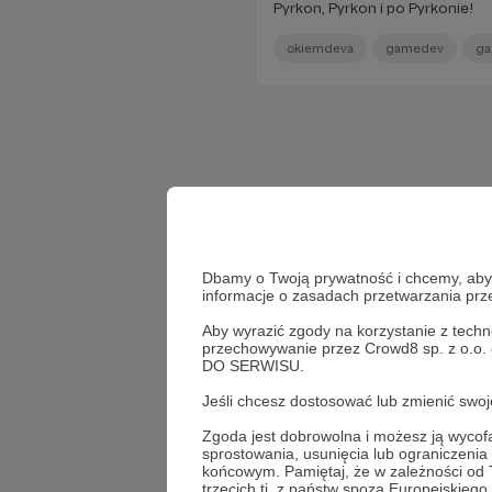
Pyrkon, Pyrkon i po Pyrkonie!
okiemdeva
gamedev
ga
Dbamy o Twoją prywatność i chcemy, abyś 
informacje o zasadach przetwarzania pr
Aby wyrazić zgody na korzystanie z techn
przechowywanie przez Crowd8 sp. z o.o.
DO SERWISU.
Jeśli chcesz dostosować lub zmienić sw
Zgoda jest dobrowolna i możesz ją wyc
sprostowania, usunięcia lub ograniczeni
końcowym. Pamiętaj, że w zależności od
trzecich tj. z państw spoza Europejskie