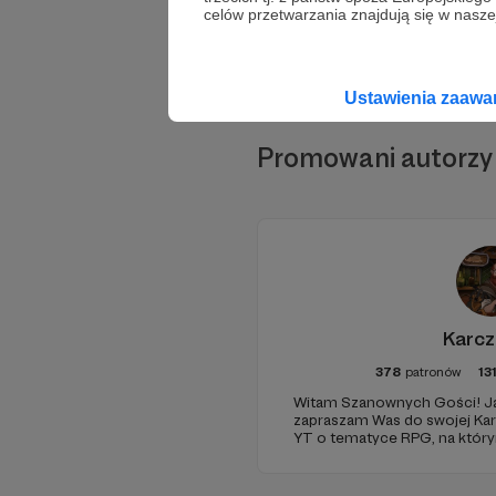
celów przetwarzania znajdują się w naszej
Ustawienia zaaw
Promowani autorzy
Karc
378
patronów
13
Witam Szanownych Gości! Ja
zapraszam Was do swojej Ka
YT o tematyce RPG, na któr
zapisanych sesji oraz coraz 
poradnikowych dla MG i grac