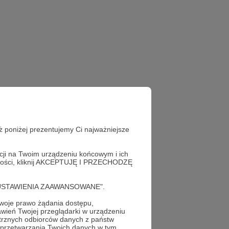
ż poniżej prezentujemy Ci najważniejsze
acji na Twoim urządzeniu końcowym i ich
alności, kliknij AKCEPTUJĘ I PRZECHODZĘ
cję "USTAWIENIA ZAAWANSOWANE".
oje prawo żądania dostępu,
wień Twojej przeglądarki w urządzeniu
trznych odbiorców danych z państw
 przetwarzania Twoich danych w tym