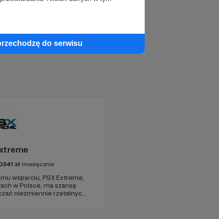
przechodzę do serwisu
xtreme
0341
zł
miesięcznie
jemu wsparciu, PSX Extreme,
grach w Polsce, ma szansę
czać niezmiennie rzetelnych i
już od 1997 roku!