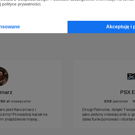
Zostań Patronem
 polityce prywatności.
ansowane
Akceptuję i 
zmarz
PSX E
190
zł
miesięcznie
208
patronów
1
m jest Karczmarz i
Drogi Patronie, dzięki Two
rczmy! Prowadzę kanał na
jako jedyny miesięcznik o 
ym znajdziecie masę
dalej funkcjonować i dostar
więcej materiałów
wartościowych treści. I tak 
zy. Oby nam się!
Dziękujemy!