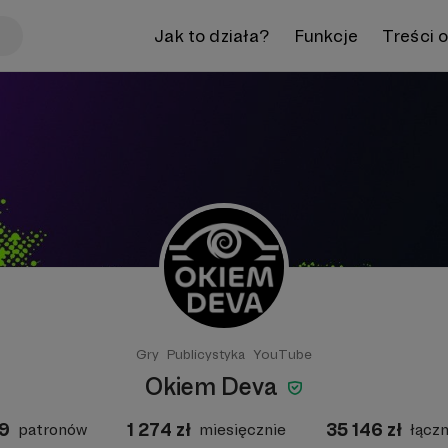
Jak to działa?
Funkcje
Treści 
Gry
Publicystyka
YouTube
Okiem Deva
9
1 274
zł
35 146
zł
patronów
miesięcznie
łączn