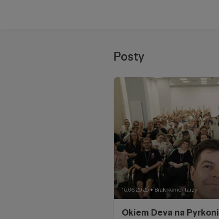
Posty
15.06.2025
Brak komentarzy
●
Okiem Deva na Pyrkon