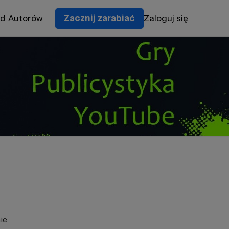
od Autorów
Zacznij zarabiać
Zaloguj się
ie