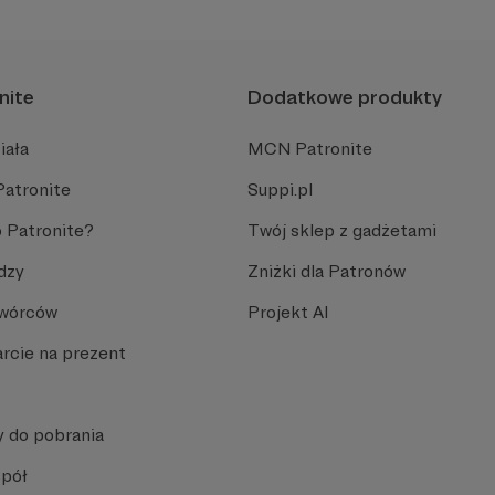
nite
Dodatkowe produkty
iała
MCN Patronite
Patronite
Suppi.pl
 Patronite?
Twój sklep z gadżetami
dzy
Zniżki dla Patronów
Twórców
Projekt AI
rcie na prezent
y do pobrania
spół