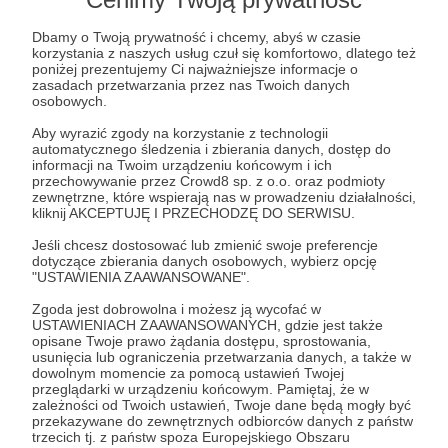
Dbamy o Twoją prywatność i chcemy, abyś w czasie
korzystania z naszych usług czuł się komfortowo, dlatego też
poniżej prezentujemy Ci najważniejsze informacje o
zasadach przetwarzania przez nas Twoich danych
osobowych.
Aby wyrazić zgody na korzystanie z technologii
automatycznego śledzenia i zbierania danych, dostęp do
15.08.2025
Brak komentarzy
●
informacji na Twoim urządzeniu końcowym i ich
przechowywanie przez Crowd8 sp. z o.o. oraz podmioty
zewnętrzne, które wspierają nas w prowadzeniu działalności,
#2 NAGRODA SPECJALNA Czerwiec 2025
kliknij AKCEPTUJĘ I PRZECHODZĘ DO SERWISU.
SPECJALNA 2 Czerwiec 2025
Jeśli chcesz dostosować lub zmienić swoje preferencje
dotyczące zbierania danych osobowych, wybierz opcję
Nagroda Specjalna
Czerwiec 2025
Patroni
"USTAWIENIA ZAAWANSOWANE".
Zgoda jest dobrowolna i możesz ją wycofać w
USTAWIENIACH ZAAWANSOWANYCH, gdzie jest także
opisane Twoje prawo żądania dostępu, sprostowania,
usunięcia lub ograniczenia przetwarzania danych, a także w
dowolnym momencie za pomocą ustawień Twojej
przeglądarki w urządzeniu końcowym. Pamiętaj, że w
zależności od Twoich ustawień, Twoje dane będą mogły być
przekazywane do zewnętrznych odbiorców danych z państw
trzecich tj. z państw spoza Europejskiego Obszaru