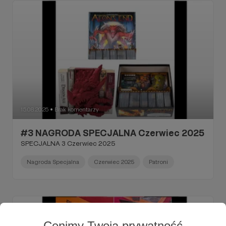
15.08.2025
Brak komentarzy
●
#3 NAGRODA SPECJALNA Czerwiec 2025
SPECJALNA 3 Czerwiec 2025
Nagroda Specjalna
Czerwiec 2025
Patroni
Cenimy Twoją prywatność