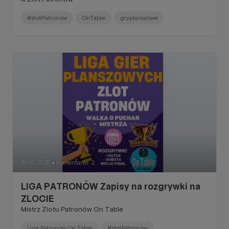
#zlotPatronów
OnTable
gryplanszowe
30.09.2025
Komentarze: 2
●
LIGA PATRONÓW Zapisy na rozgrywki na
ZLOCIE
Mistrz Zlotu Patronów On Table
Liga Patronów On Table
#zlotPatronów