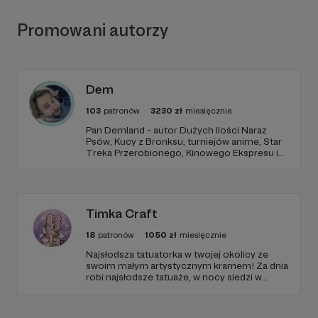
Promowani autorzy
Dem
103
patronów
3230
zł
miesięcznie
Pan Demland - autor Dużych Ilości Naraz
Psów, Kucy z Bronksu, turniejów anime, Star
Treka Przerobionego, Kinowego Ekspresu i
streamów na Dem_Fm. Dołącz do mojego
Patronite, żeby czytać komiksy i oglądać
filmiki tworzone tylko dla patronów!
Timka Craft
18
patronów
1050
zł
miesięcznie
Najsłodsza tatuatorka w twojej okolicy ze
swoim małym artystycznym kramem! Za dnia
robi najsłodsze tatuaże, w nocy siedzi w
tabletem w rękach i projektuje słodziakowe
grafiki i naklejki!