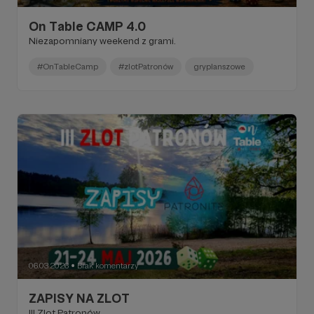
On Table CAMP 4.0
Niezapomniany weekend z grami.
#OnTableCamp
#zlotPatronów
gryplanszowe
06.03.2026
Brak komentarzy
●
ZAPISY NA ZLOT
III Zlot Patronów