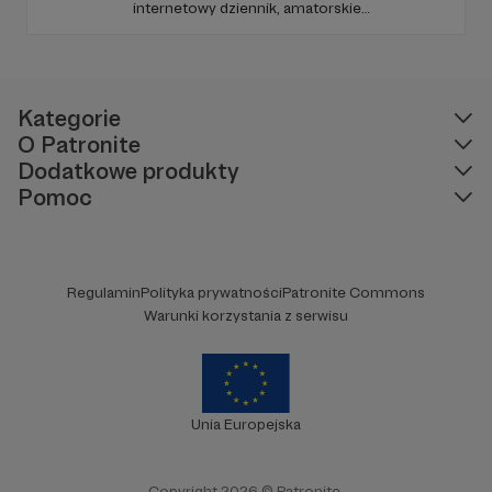
internetowy dziennik, amatorskie
opowiadania i rysuję. Rysuję, rysuję, rysuję,
rysuję. W międzyczasie miącham koty. Mam
odjechane marzenia, które próbuję spełniać i
cieszę się, że jestem.
Kategorie
O Patronite
Dodatkowe produkty
Pomoc
Regulamin
Polityka prywatności
Patronite Commons
Warunki korzystania z serwisu
Unia Europejska
Copyright 2026 © Patronite.