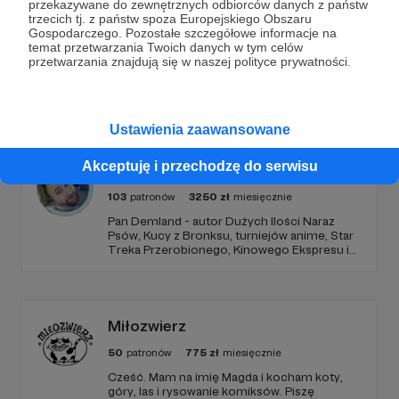
przekazywane do zewnętrznych odbiorców danych z państw
trzecich tj. z państw spoza Europejskiego Obszaru
Gospodarczego. Pozostałe szczegółowe informacje na
temat przetwarzania Twoich danych w tym celów
przetwarzania znajdują się w naszej polityce prywatności.
Promowani autorzy
Ustawienia zaawansowane
Akceptuję i przechodzę do serwisu
Dem
103
patronów
3250
zł
miesięcznie
Pan Demland - autor Dużych Ilości Naraz
Psów, Kucy z Bronksu, turniejów anime, Star
Treka Przerobionego, Kinowego Ekspresu i
streamów na Dem_Fm. Dołącz do mojego
Patronite, żeby czytać komiksy i oglądać
filmiki tworzone tylko dla patronów!
Miłozwierz
50
patronów
775
zł
miesięcznie
Cześć. Mam na imię Magda i kocham koty,
góry, las i rysowanie komiksów. Piszę