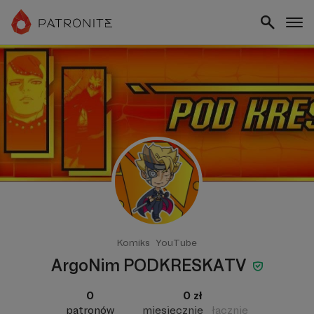
Komiks
YouTube
ArgoNim PODKRESKATV
0
0 zł
patronów
miesięcznie
łącznie