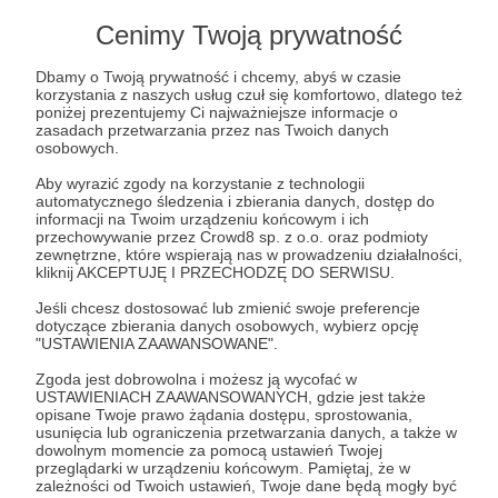
Lista postów jest pusta
Cenimy Twoją prywatność
Autor nie dodał jeszcze żadnych postów
Dbamy o Twoją prywatność i chcemy, abyś w czasie
korzystania z naszych usług czuł się komfortowo, dlatego też
poniżej prezentujemy Ci najważniejsze informacje o
zasadach przetwarzania przez nas Twoich danych
osobowych.
Aby wyrazić zgody na korzystanie z technologii
automatycznego śledzenia i zbierania danych, dostęp do
informacji na Twoim urządzeniu końcowym i ich
przechowywanie przez Crowd8 sp. z o.o. oraz podmioty
zewnętrzne, które wspierają nas w prowadzeniu działalności,
kliknij AKCEPTUJĘ I PRZECHODZĘ DO SERWISU.
Jeśli chcesz dostosować lub zmienić swoje preferencje
dotyczące zbierania danych osobowych, wybierz opcję
Dołącz do grona Patronów!
"USTAWIENIA ZAAWANSOWANE".
Zgoda jest dobrowolna i możesz ją wycofać w
USTAWIENIACH ZAAWANSOWANYCH, gdzie jest także
Wesprzyj działalność Autora
ArgoNim
opisane Twoje prawo żądania dostępu, sprostowania,
PODKRESKATV
już teraz!
usunięcia lub ograniczenia przetwarzania danych, a także w
dowolnym momencie za pomocą ustawień Twojej
przeglądarki w urządzeniu końcowym. Pamiętaj, że w
zależności od Twoich ustawień, Twoje dane będą mogły być
Zostań Patronem