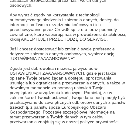
Autorem.
Dołącz do Patronów już teraz i odblokuj
zasadach przetwarzania przez nas Twoich danych
osobowych.
dostęp!
Komentarz użytkownika
Aby wyrazić zgody na korzystanie z technologii
automatycznego śledzenia i zbierania danych, dostęp do
Zostań Patronem
informacji na Twoim urządzeniu końcowym i ich
Odpowiedz
przechowywanie przez Crowd8 sp. z o.o. oraz podmioty
zewnętrzne, które wspierają nas w prowadzeniu działalności,
Użytkownik
kliknij AKCEPTUJĘ I PRZECHODZĘ DO SERWISU.
3 dni temu
Jeśli chcesz dostosować lub zmienić swoje preferencje
dotyczące zbierania danych osobowych, wybierz opcję
Komentarz użytkownika
"USTAWIENIA ZAAWANSOWANE".
Odpowiedz
Zgoda jest dobrowolna i możesz ją wycofać w
USTAWIENIACH ZAAWANSOWANYCH, gdzie jest także
opisane Twoje prawo żądania dostępu, sprostowania,
usunięcia lub ograniczenia przetwarzania danych, a także w
dowolnym momencie za pomocą ustawień Twojej
przeglądarki w urządzeniu końcowym. Pamiętaj, że w
Promowani autorzy
zależności od Twoich ustawień, Twoje dane będą mogły być
przekazywane do zewnętrznych odbiorców danych z państw
trzecich tj. z państw spoza Europejskiego Obszaru
Gospodarczego. Pozostałe szczegółowe informacje na
temat przetwarzania Twoich danych w tym celów
przetwarzania znajdują się w naszej polityce prywatności.
Tetrycy
1819
patronów
37190
zł
miesięcznie