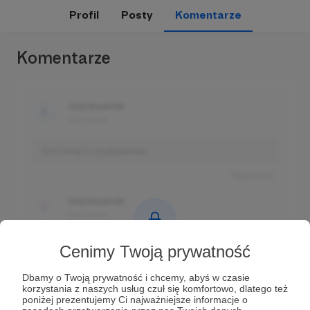
Profil
Posty
Komentarze
Komentarze
Użytkownik
3 dni temu
Komentarz użytkownika
Odpowiedz
Użytkownik
3 dni temu
Komentarz użytkownika
Cenimy Twoją prywatność
Komentarze tylko
Odpowiedz
dla zalogowanych Patronów
Dbamy o Twoją prywatność i chcemy, abyś w czasie
korzystania z naszych usług czuł się komfortowo, dlatego też
Użytkownik
Prowadź ciekawe rozmowy z innymi Patronami i
poniżej prezentujemy Ci najważniejsze informacje o
3 dni temu