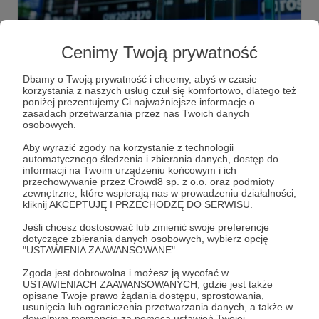
26.02.2026
Brak komentarzy
●
Cenimy Twoją prywatność
KOGENERA SA
Miejsce czwarte mojego portfela - aktualny wzrost ponad
Dbamy o Twoją prywatność i chcemy, abyś w czasie
110 % - aktualna sytuacja techniczna. Hipotetyczne
korzystania z naszych usług czuł się komfortowo, dlatego też
poziomy oporu i wsparcia.
poniżej prezentujemy Ci najważniejsze informacje o
zasadach przetwarzania przez nas Twoich danych
osobowych.
Aby wyrazić zgody na korzystanie z technologii
automatycznego śledzenia i zbierania danych, dostęp do
informacji na Twoim urządzeniu końcowym i ich
przechowywanie przez Crowd8 sp. z o.o. oraz podmioty
zewnętrzne, które wspierają nas w prowadzeniu działalności,
kliknij AKCEPTUJĘ I PRZECHODZĘ DO SERWISU.
Jeśli chcesz dostosować lub zmienić swoje preferencje
dotyczące zbierania danych osobowych, wybierz opcję
"USTAWIENIA ZAAWANSOWANE".
Zgoda jest dobrowolna i możesz ją wycofać w
USTAWIENIACH ZAAWANSOWANYCH, gdzie jest także
opisane Twoje prawo żądania dostępu, sprostowania,
18.02.2026
Brak komentarzy
usunięcia lub ograniczenia przetwarzania danych, a także w
●
dowolnym momencie za pomocą ustawień Twojej