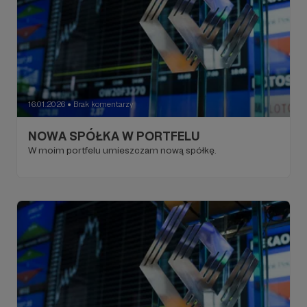
16.01.2026
Brak komentarzy
●
NOWA SPÓŁKA W PORTFELU
W moim portfelu umieszczam nową spółkę.