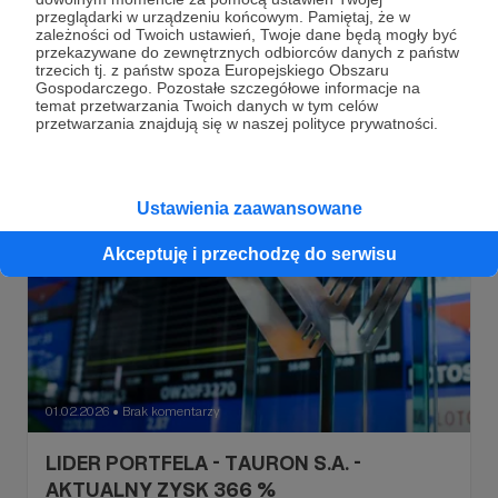
przeglądarki w urządzeniu końcowym. Pamiętaj, że w
POLIMEXMS
zależności od Twoich ustawień, Twoje dane będą mogły być
przekazywane do zewnętrznych odbiorców danych z państw
Spółka w portfelu dodaje kolejne procenty, już ponad 40.
trzecich tj. z państw spoza Europejskiego Obszaru
Co mówi Nam technika? Czy wychodzimy na wyższy
Gospodarczego. Pozostałe szczegółowe informacje na
LEVEL ?
temat przetwarzania Twoich danych w tym celów
przetwarzania znajdują się w naszej polityce prywatności.
Ustawienia zaawansowane
Akceptuję i przechodzę do serwisu
01.02.2026
Brak komentarzy
●
LIDER PORTFELA - TAURON S.A. -
AKTUALNY ZYSK 366 %