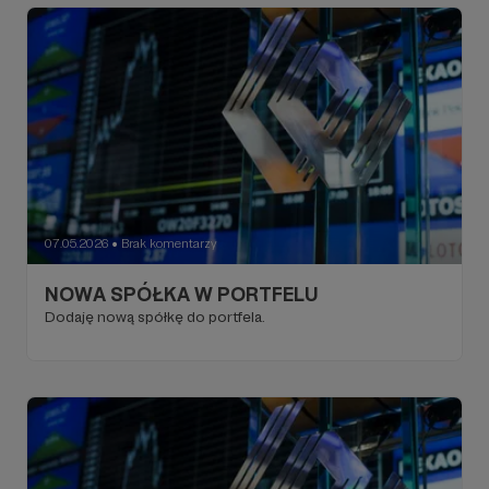
07.05.2026
Brak komentarzy
●
NOWA SPÓŁKA W PORTFELU
Dodaję nową spółkę do portfela.