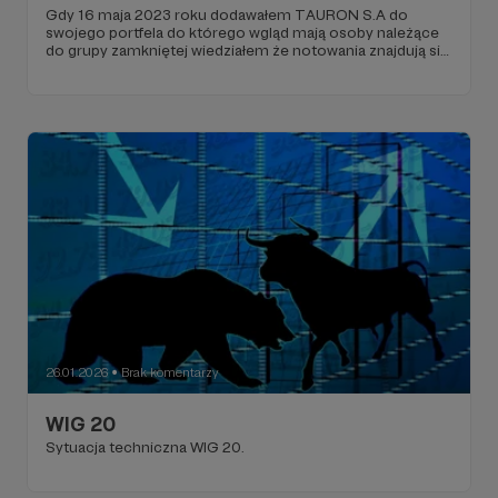
Gdy 16 maja 2023 roku dodawałem TAURON S.A do
swojego portfela do którego wgląd mają osoby należące
do grupy zamkniętej wiedziałem że notowania znajdują się
w arcyciekawym miejscu, tj. po 11 latach licząc od debiutu
na GPW cena wyszła górą z kanału spadkowego
26.01.2026
Brak komentarzy
●
WIG 20
Sytuacja techniczna WIG 20.