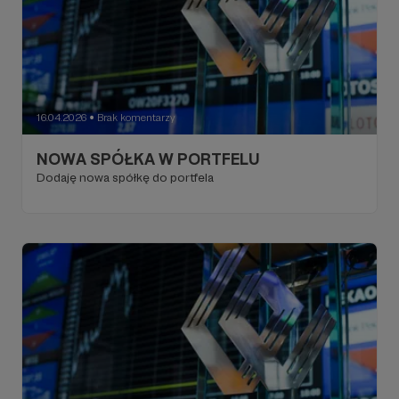
16.04.2026
Brak komentarzy
●
NOWA SPÓŁKA W PORTFELU
Dodaję nowa spółkę do portfela