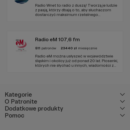
Radio Wnet to radio z duszą! Tworzą je ludzie
z pasją, którzy dbają o to, aby słuchaczom
dostarczyć maksimum rzetelnego
dziennikarstwa. A mogą to robić, ponieważ
Radio Wnet jest w pełni niezależne i… wolne!
Zachowanie tej właśnie wolności zależy dziś
od Twojego wsparcia!
Radio eM 107,6 fm
511
patronów
23440
zł
miesięcznie
Radio eM można usłyszeć w województwie
śląskim i okolicy już od ponad 20 lat. Piosenki,
których nie słychać u innych, wiadomości z
regionu, wartościowe treści, no i dobry
humor. To wszystko znajdziecie u nas.
Jesteście z nami każdego dnia, a teraz
zachęcamy - zostańcie naszymi Patronami!
Kategorie
O Patronite
Dodatkowe produkty
Pomoc