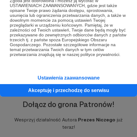
Zgoda jest dobrowolna i możesz ją wycofać w
kanału, takie jak oświetlenie, mikrofon lub green
USTAWIENIACH ZAAWANSOWANYCH, gdzie jest także
screen.
opisane Twoje prawo żądania dostępu, sprostowania,
usunięcia lub ograniczenia przetwarzania danych, a także w
dowolnym momencie za pomocą ustawień Twojej
Ah...no i za te pieniądze będę również karmił swoje
przeglądarki w urządzeniu końcowym. Pamiętaj, że w
koty :P
zależności od Twoich ustawień, Twoje dane będą mogły być
przekazywane do zewnętrznych odbiorców danych z państw
trzecich tj. z państw spoza Europejskiego Obszaru
Gospodarczego. Pozostałe szczegółowe informacje na
Rozwiń opis
temat przetwarzania Twoich danych w tym celów
CO PAŃSTWO BĘDĄ Z TEGO MIELI?
przetwarzania znajdują się w naszej polityce prywatności.
Nie będę wspominał o takich oczywistościach jak
pozdrowienia na filmach, zamiast tego powiem że
już od najniższego dostępnego progu wsparcia,
Ustawienia zaawansowane
każdy patron otrzyma dostęp do
nieocenzurowanych wersji moich filmów których
Akceptuję i przechodzę do serwisu
nie mogłem bezproblemowo upublicznić na
youtube. Oprócz tego...jeżeli postanowię nagrać
Dołącz do grona Patronów!
film z danej serii którego pod żadnym pozorem
nie mógłbym upublicznić na youtube przez jego
Wesprzyj działalność Autora
Prezes Niczego
już
restrykcje - taki film pojawi się na patronicie.
teraz!