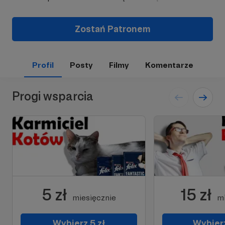
Zostań Patronem
Profil
Posty
Filmy
Komentarze
Progi wsparcia
5 zł
15 zł
miesięcznie
mi
Wybierz 5 zł
Wybierz