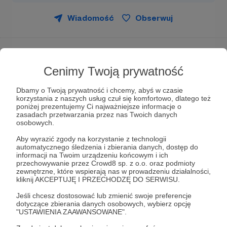
Wiadomość
Obserwuj
Witam Państwa serdecznie,
PREZES NICZEGO
kłania się w pas!
Cenimy Twoją prywatność
Na wstępie, pragnę serdecznie podziękować
Dbamy o Twoją prywatność i chcemy, abyś w czasie
Państwu za wsparcie nie tylko duchowe ale i
korzystania z naszych usług czuł się komfortowo, dlatego też
finansowe. Dziękuję ślicznie!
poniżej prezentujemy Ci najważniejsze informacje o
zasadach przetwarzania przez nas Twoich danych
osobowych.
No dobrze, a teraz odpowiem Państwu na
najistotniejsze pytania:
Aby wyrazić zgody na korzystanie z technologii
automatycznego śledzenia i zbierania danych, dostęp do
informacji na Twoim urządzeniu końcowym i ich
przechowywanie przez Crowd8 sp. z o.o. oraz podmioty
zewnętrzne, które wspierają nas w prowadzeniu działalności,
NA CO PRZEZNACZĘ PAŃSTWA FUNDUSZE?
kliknij AKCEPTUJĘ I PRZECHODZĘ DO SERWISU.
Za „pieniądze z tacy" zamierzam kupować rzeczy
Jeśli chcesz dostosować lub zmienić swoje preferencje
związane z moim contentem. (Na przykład pare
dotyczące zbierania danych osobowych, wybierz opcję
dodatkowych mang w miesiącu) lub (jeśli uda mi
"USTAWIENIA ZAAWANSOWANE".
się uzbierać więcej) narzędzia pomocne w rozwoju