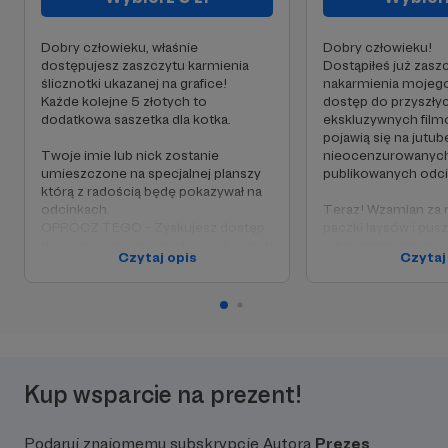
Dobry człowieku, właśnie
Dobry człowieku!
dostępujesz zaszczytu karmienia
Dostąpiłeś już zasz
ślicznotki ukazanej na grafice!
nakarmienia mojego 
Każde kolejne 5 złotych to
dostęp do przyszły
dodatkowa saszetka dla kotka.
ekskluzywnych filmó
pojawią się na jutub
Twoje imie lub nick zostanie
nieocenzurowanych
umieszczone na specjalnej planszy
publikowanych odc
którą z radością będę pokazywał na
odcinkach.
Teraz! Wzamian za
OPRÓCZ TEGO - Zyskujesz dostęp
paczki laysów i puszki
do nieocenzurowanych wersji moich
Otrzymasz cząstkę
Czytaj opis
Czytaj
filmów.
kształtowania cont
kanale!
Patroni którzy zdec
poświęcać 15 złoty
mogą proponować k
omawiania na kanale,
Kup wsparcie na prezent!
propozycje będę za
dedykowanej patrono
...I TE POMYSŁY!...
Podaruj znajomemu subskrypcję Autora
Prezes
SZYBCIEJ niż późnie