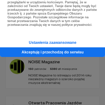
Wesprzyj działalność Autora
Reiko Project
już teraz!
przeglądarki w urządzeniu końcowym. Pamiętaj, że w
zależności od Twoich ustawień, Twoje dane będą mogły być
przekazywane do zewnętrznych odbiorców danych z państw
trzecich tj. z państw spoza Europejskiego Obszaru
Zostań Patronem
Gospodarczego. Pozostałe szczegółowe informacje na
temat przetwarzania Twoich danych w tym celów
przetwarzania znajdują się w naszej polityce prywatności.
Promowani autorzy
Ustawienia zaawansowane
Akceptuję i przechodzę do serwisu
NOISE Magazine
150
patronów
5380
zł
miesięcznie
NOISE Magazine to istniejący od 2014 roku
niezależny magazyn o szeroko pojętej
muzyce ekstremalnej
Otwarta Pracownia Jazdów