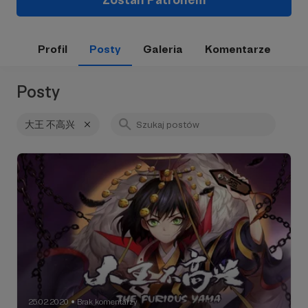
Profil
Posty
Galeria
Komentarze
Posty
大王 不高兴
25.02.2020
Brak komentarzy
●