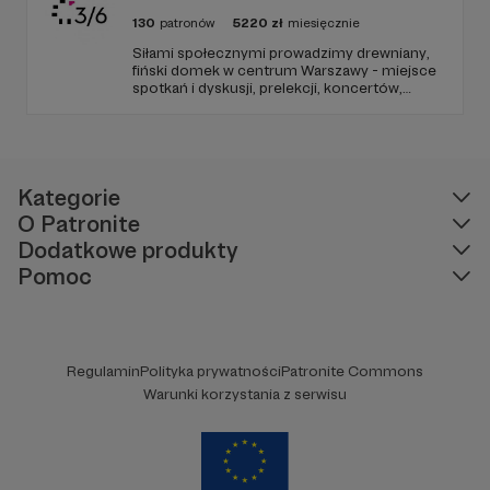
130
patronów
5220
zł
miesięcznie
Siłami społecznymi prowadzimy drewniany,
fiński domek w centrum Warszawy - miejsce
spotkań i dyskusji, prelekcji, koncertów,
wystaw, a także pracy warsztatowo-
projektowej. Dołącz do nas!
Kategorie
O Patronite
Dodatkowe produkty
Pomoc
Regulamin
Polityka prywatności
Patronite Commons
Warunki korzystania z serwisu