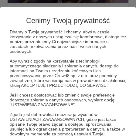
The Furious Yama (1-3 PL)
"Nowy właściciel wschodniego piekła, nie do
Cenimy Twoją prywatność
przecenienia."
Dbamy o Twoją prywatność i chcemy, abyś w czasie
the furious yama
the king is not happy
korzystania z naszych usług czuł się komfortowo, dlatego też
poniżej prezentujemy Ci najważniejsze informacje o
dawang bu gaoxing
+6
zasadach przetwarzania przez nas Twoich danych
osobowych.
Aby wyrazić zgody na korzystanie z technologii
automatycznego śledzenia i zbierania danych, dostęp do
informacji na Twoim urządzeniu końcowym i ich
przechowywanie przez Crowd8 sp. z o.o. oraz podmioty
zewnętrzne, które wspierają nas w prowadzeniu działalności,
kliknij AKCEPTUJĘ I PRZECHODZĘ DO SERWISU.
Jeśli chcesz dostosować lub zmienić swoje preferencje
dotyczące zbierania danych osobowych, wybierz opcję
"USTAWIENIA ZAAWANSOWANE".
Zgoda jest dobrowolna i możesz ją wycofać w
USTAWIENIACH ZAAWANSOWANYCH, gdzie jest także
Dołącz do grona Patronów!
opisane Twoje prawo żądania dostępu, sprostowania,
usunięcia lub ograniczenia przetwarzania danych, a także w
dowolnym momencie za pomocą ustawień Twojej