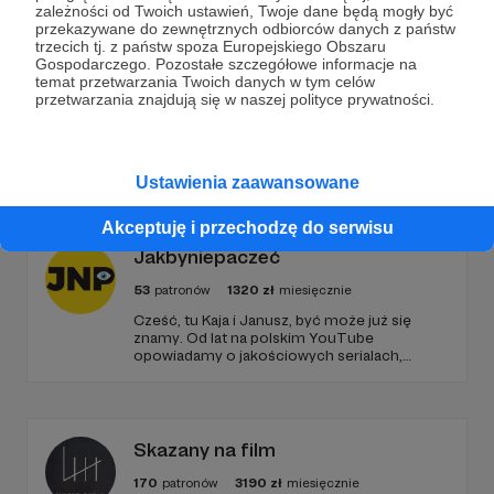
zależności od Twoich ustawień, Twoje dane będą mogły być
przekazywane do zewnętrznych odbiorców danych z państw
Zostań Patronem
trzecich tj. z państw spoza Europejskiego Obszaru
Gospodarczego. Pozostałe szczegółowe informacje na
temat przetwarzania Twoich danych w tym celów
przetwarzania znajdują się w naszej polityce prywatności.
Promowani autorzy
Ustawienia zaawansowane
Akceptuję i przechodzę do serwisu
Jakbyniepaczeć
53
patronów
1320
zł
miesięcznie
Cześć, tu Kaja i Janusz, być może już się
znamy. Od lat na polskim YouTube
opowiadamy o jakościowych serialach,
edukując i recenzując. Jeździmy też z kamerą
śladami serialowych planów filmowych, takich
jak Gra o Tron, Stranger Things czy
Heweliusz. To dzięki Wam możemy się
rozwijać i dalej działać!
Skazany na film
170
patronów
3190
zł
miesięcznie