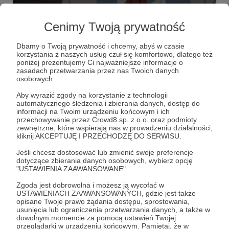
The Leader odcinki 5-7 PL
Cenimy Twoją prywatność
"Dla wyzwolenia wszystkich ludów nie mam innego
wyboru, jak iść naprzód."
Dbamy o Twoją prywatność i chcemy, abyś w czasie
korzystania z naszych usług czuł się komfortowo, dlatego też
the leader
odcinki 5-7
reikoproject
poniżej prezentujemy Ci najważniejsze informacje o
zasadach przetwarzania przez nas Twoich danych
osobowych.
Aby wyrazić zgody na korzystanie z technologii
automatycznego śledzenia i zbierania danych, dostęp do
informacji na Twoim urządzeniu końcowym i ich
przechowywanie przez Crowd8 sp. z o.o. oraz podmioty
zewnętrzne, które wspierają nas w prowadzeniu działalności,
kliknij AKCEPTUJĘ I PRZECHODZĘ DO SERWISU.
Jeśli chcesz dostosować lub zmienić swoje preferencje
dotyczące zbierania danych osobowych, wybierz opcję
"USTAWIENIA ZAAWANSOWANE".
Zgoda jest dobrowolna i możesz ją wycofać w
Dołącz do grona Patronów!
USTAWIENIACH ZAAWANSOWANYCH, gdzie jest także
opisane Twoje prawo żądania dostępu, sprostowania,
usunięcia lub ograniczenia przetwarzania danych, a także w
Wesprzyj działalność Autora
Reiko Project
już teraz!
dowolnym momencie za pomocą ustawień Twojej
przeglądarki w urządzeniu końcowym. Pamiętaj, że w