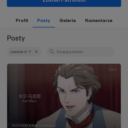
Profil
Posty
Galeria
Komentarze
Posty
odcinki 5-7
10.03.2020
Brak komentarzy
●