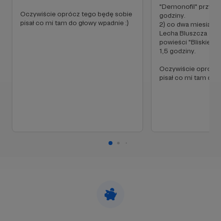
"Demonofil" przynaj
Oczywiście oprócz tego będę sobie
godziny.
pisał co mi tam do głowy wpadnie :)
2) co dwa miesiące 
Lecha Bluszcza z se
W tym miejscu powinna być zewnętrzna
powieści "Bliskie Zł
treść
1,5 godziny.
Aby zobaczyć treść musisz zmienić ustawienia
Oczywiście oprócz 
pisał co mi tam do 
polityki prywatności
Inni autorzy:
Na początku publikowałem jedynie swoje dzieła,
ale ostatnio czytam również opowiadania innych
autorów jeżeli uznam, że są wystarczająco dobre.
Zdecydowałem się na to dlatego, że moim
zdaniem i zdaniem wielu opanowałem sztukę
lektorską w stopniu dobrym, a dzieła kolegów
(chociaż amatorów) zasługują na wysłuchanie.
Dlaczego warto mnie wspierać?