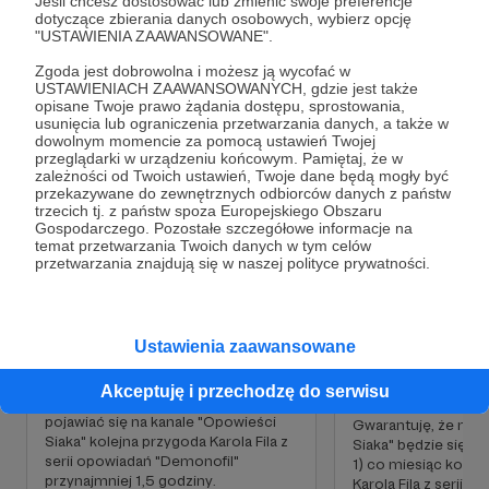
Jeśli chcesz dostosować lub zmienić swoje preferencje
dotyczące zbierania danych osobowych, wybierz opcję
"USTAWIENIA ZAAWANSOWANE".
Zgoda jest dobrowolna i możesz ją wycofać w
USTAWIENIACH ZAAWANSOWANYCH, gdzie jest także
Cele
opisane Twoje prawo żądania dostępu, sprostowania,
usunięcia lub ograniczenia przetwarzania danych, a także w
dowolnym momencie za pomocą ustawień Twojej
przeglądarki w urządzeniu końcowym. Pamiętaj, że w
zależności od Twoich ustawień, Twoje dane będą mogły być
Karol Fil co miesiąc
Karol Fil co mies
przekazywane do zewnętrznych odbiorców danych z państw
Bluszcz co dwa 
trzecich tj. z państw spoza Europejskiego Obszaru
W tym miejscu powinna być zewnętrzna
4 000 zł
2 130 zł
Gospodarczego. Pozostałe szczegółowe informacje na
treść
miesięcznie
brakuje
6 000 zł
4 130
temat przetwarzania Twoich danych w tym celów
przetwarzania znajdują się w naszej polityce prywatności.
miesięcznie
brakuj
Aby zobaczyć treść musisz zmienić ustawienia
46%
polityki prywatności
31%
Groza/thriller "Krew na śniegu" (opowiadanie)
Jeżeli tak wielu Was czeka na Karola
Fila i popiera to grosiwem to nie ma
Ustawienia zaawansowane
Jeżeli tak wielu Was
wyjścia.
Fila i Lecha Bluszcz
grosiwem to nie ma 
Akceptuję i przechodzę do serwisu
Gwarantuję, że co miesiąc będzie
pojawiać się na kanale "Opowieści
Gwarantuję, że na k
Siaka" kolejna przygoda Karola Fila z
Siaka" będzie się po
serii opowiadań "Demonofil"
1) co miesiąc kolej
przynajmniej 1,5 godziny.
Karola Fila z serii 