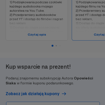
1) Podziękowania podczas czołówki
1) Podziękowania p
każdego audiobooka mojego
każdego filmu na Y
autorstwa na You Tube.
2) Przedpremiery 
2) Przedpremiery audiobooków
przed YT i dostęp d
przed YT i dostęp do filmów i nagrań
bez reklam,
bez reklam
3) Dostęp do ciągle
3) Dostęp do ciągle poszerzającej
się oferty audioboo
się oferty audiobooków na Patronite
Audio ("Audiobooki 
Czytaj opis
Czytaj
Audio ("Audiobooki Siaka")
4) Po wspieraniu pr
4) Po wspieraniu przez 10 miesięcy
wysyłam 2 wybrane 
wysyłam wybraną przez patrona 1
książki (lub ebooki)
wybraną książkę (lub ebook) w
przedświątecznym 
okresie przedświątecznym 2026
Kup wsparcie na prezent!
Podaruj znajomemu subskrypcję Autora
Opowieści
Siaka
w formie kuponu podarunkowego.
Zobacz jak działają kupony