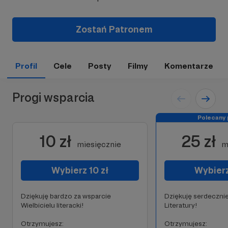
Zostań Patronem
Profil
Cele
Posty
Filmy
Komentarze
Progi wsparcia
Polecany 
10 zł
25 zł
miesięcznie
m
Wybierz 10 zł
Wybierz
Dziękuję bardzo za wsparcie
Dziękuję serdeczni
Wielbicielu literacki!
Literatury!
Otrzymujesz:
Otrzymujesz: