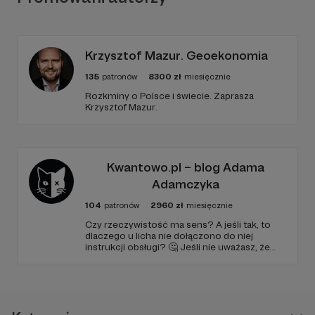
Krzysztof Mazur. Geoekonomia
135
patronów
8300
zł
miesięcznie
Rozkminy o Polsce i świecie. Zaprasza
Krzysztof Mazur.
Kwantowo.pl – blog Adama
Adamczyka
104
patronów
2960
zł
miesięcznie
Czy rzeczywistość ma sens? A jeśli tak, to
dlaczego u licha nie dołączono do niej
instrukcji obsługi? 🤔 Jeśli nie uważasz, że
ciekawość to pierwszy stopień do piekła (albo
masz to gdzieś), istnieje szansa, że się
polubimy. 🚀