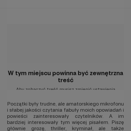
W tym miejscu powinna być zewnętrzna
treść
Aby zobaczyć treść musisz zmienić ustawienia
polityki prywatności
Początki były trudne, ale amatorskiego mikrofonu
i słabej jakości czytania fabuły moich opowiadań i
powieści zainteresowały czytelników. A im
bardziej interesowały tym więcej pisałem. Piszę
głównie grozę, thriller, kryminał, ale także