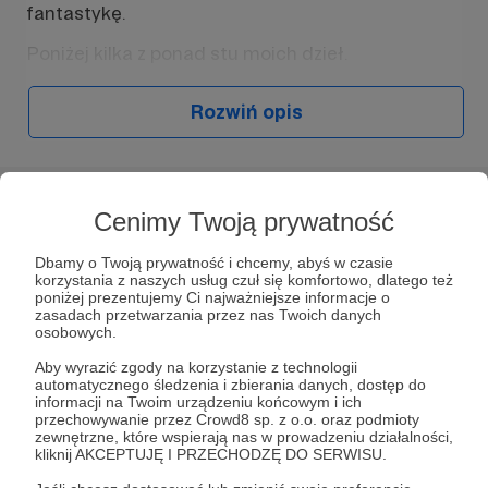
fantastykę.
Poniżej kilka z ponad stu moich dzieł.
Kryminał / thriller "Truciciel" (powieść)
Rozwiń opis
Słuchaj w Patronite Audio!
Cenimy Twoją prywatność
Słuchaj
Opowieści Siaka
w aplikacji Patronite
Dbamy o Twoją prywatność i chcemy, abyś w czasie
korzystania z naszych usług czuł się komfortowo, dlatego też
Audio.
poniżej prezentujemy Ci najważniejsze informacje o
Pobierz aplikację na swój telefon lub słuchaj w
zasadach przetwarzania przez nas Twoich danych
przeglądarce.
W tym miejscu powinna być zewnętrzna
osobowych.
treść
Aby wyrazić zgody na korzystanie z technologii
automatycznego śledzenia i zbierania danych, dostęp do
Aby zobaczyć treść musisz zmienić ustawienia
informacji na Twoim urządzeniu końcowym i ich
przechowywanie przez Crowd8 sp. z o.o. oraz podmioty
polityki prywatności
zewnętrzne, które wspierają nas w prowadzeniu działalności,
Kryminał/ thriller "Sąsiadka" (opowiadanie)
kliknij AKCEPTUJĘ I PRZECHODZĘ DO SERWISU.
Słuchaj