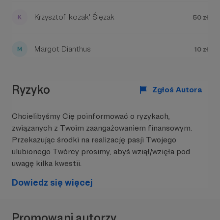
Krzysztof 'kozak' Ślęzak
50 zł
Do usłyszenia!
Margot Dianthus
10 zł
Ryzyko
Zgłoś Autora
Chcielibyśmy Cię poinformować o ryzykach,
związanych z Twoim zaangażowaniem finansowym.
Przekazując środki na realizację pasji Twojego
ulubionego Twórcy prosimy, abyś wziął/wzięła pod
uwagę kilka kwestii.
Dowiedz się więcej
Promowani autorzy