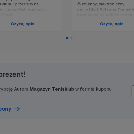
sklubu”
przesłany na
🎾 imienny, elektroniczny
ny przez Ciebie adres na
certyfikat Patrona Teniskl
e Polski.
podpisami członków redakc
Czytaj opis
Czytaj opis
 nami, a będziesz miał co
🎾
umieszczenie Twojego
 o tenisie!
nazwiska na dedykowanej 
tego stronie w każdym
papierowym wydaniu
„Tenisklubu”
prezent!
rypcję Autora
Magazyn Tenisklub
w formie kuponu
upony