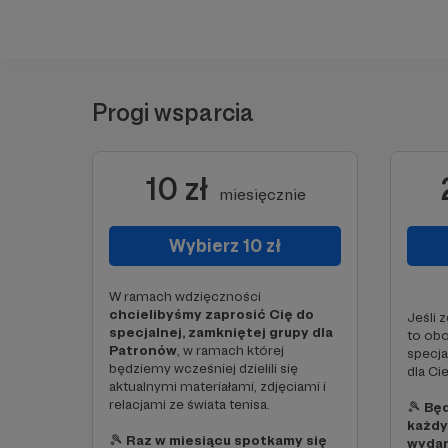
Progi wsparcia
10 zł
miesięcznie
Wybierz 10 zł
W ramach wdzięczności
chcielibyśmy zaprosić Cię do
Jeśli 
specjalnej, zamkniętej grupy dla
to obo
Patronów
, w ramach której
specja
będziemy wcześniej dzielili się
dla Ci
aktualnymi materiałami, zdjęciami i
relacjami ze świata tenisa.
🎾
Będ
każdy
🎾
Raz w miesiącu spotkamy się
wydan