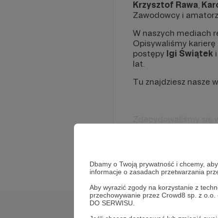
Krzysztof Rawa
,
Kar
Zawodowcy i amatorzy
W naszych mediach re
Opisywaliśmy karierę
postępy
Igi Świątek
lat.
Tu znajdziesz nasze w
Zdecydowaliśmy się we
i fachowe dziennikar
naszym zawodzie zas
Rozwiń opis
Dzięki Waszemu wsparc
Dbamy o Twoją prywatność i chcemy, abyś 
opisywać najważniejsz
informacje o zasadach przetwarzania pr
Będziemy to mogli ro
nowoczesnych środków
Aby wyrazić zgody na korzystanie z techn
przechowywanie przez Crowd8 sp. z o.o.
DO SERWISU.
Cele