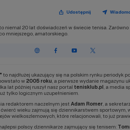
Udostępnij
Wiadom
o niemal 20 lat doświadczeń w świecie tenisa. Zarówno 
eco mniejszego, amatorskiego.
"
to najdłużej ukazujący się na polskim rynku periodyk p
powstało w
2005 roku
, a pierwsze wydanie magazynu u
lka lat później ruszył nasz portal
tenisklub.pl
, a media 
już tylko logicznym uzupełnieniem.
ia redaktorem naczelnym jest
Adam Romer
, a sekreta
 ćwierć wieku zajmują się dziennikarstwem sportowym, 
iejów wielkoszlemowych, które relacjonowali, to już prawi
ajlepsi polscy dziennikarze zajmujący się tenisem:
Toma