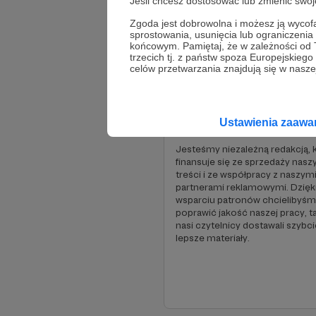
Jeśli chcesz dostosować lub zmienić sw
Zgoda jest dobrowolna i możesz ją wyc
sprostowania, usunięcia lub ograniczeni
Wsparcie bieżącej działalno
końcowym. Pamiętaj, że w zależności od
redakcji "Tenisklubu"
trzecich tj. z państw spoza Europejskie
celów przetwarzania znajdują się w naszej
7 000 zł
6 780 zł
miesięcznie
brakuje
Ustawienia zaaw
3%
Jesteśmy niezależną redakcją, 
finansuje się ze sprzedaży nasz
treści i ze współpracy z naszym
partnerami reklamowymi. Dzięk
wsparciu patronów chcielibyś
poprawić jakość naszej pracy, t
nasi czytelnicy dostawali szybci
lepsze materiały.