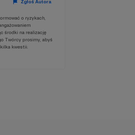
Zgłoś Autora
formować o ryzykach,
aangażowaniem
 środki na realizację
go Twórcy prosimy, abyś
kilka kwestii.