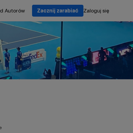
od Autorów
Zacznij zarabiać
Zaloguj się
e