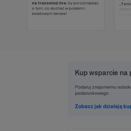
na transmisji live
, by porozmawiać
„Teni
o tym, co słychać w polskim i
wskaza
światowym tenisie!
tereni
Bądź z
czytać
Kup wsparcie na 
Podaruj znajomemu subsk
podarunkowego.
Zobacz jak działają k