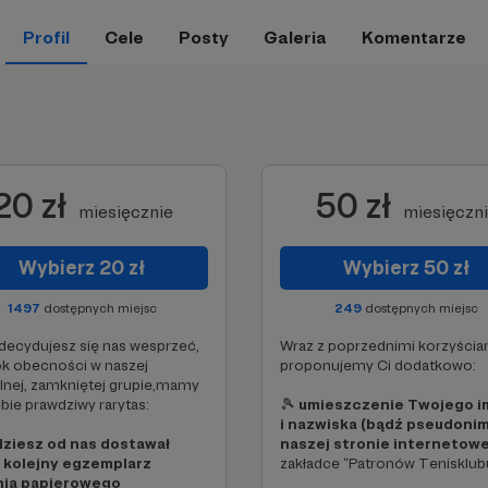
Profil
Cele
Posty
Galeria
Komentarze
20 zł
50 zł
miesięcznie
miesięczn
Wybierz 20 zł
Wybierz 50 zł
1497
dostępnych miejsc
249
dostępnych miejsc
zdecydujesz się nas wesprzeć,
Wraz z poprzednimi korzyścia
k obecności w naszej
proponujemy Ci dodatkowo:
lnej, zamkniętej grupie,mamy
ebie prawdziwy rarytas:
🎾
umieszczenie Twojego i
i nazwiska (bądź pseudonim
ziesz od nas dostawał
naszej stronie internetowe
 kolejny egzemplarz
zakładce “Patronów Tenisklub
ia papierowego