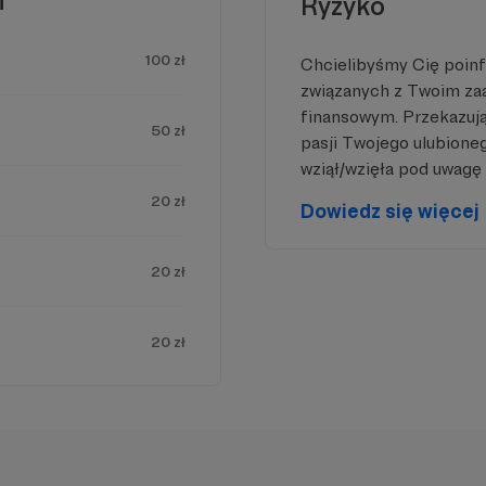
i
Ryzyko
100 zł
Chcielibyśmy Cię poin
związanych z Twoim z
finansowym. Przekazując
50 zł
pasji Twojego ulubione
wziął/wzięła pod uwagę 
20 zł
Dowiedz się więcej
20 zł
20 zł