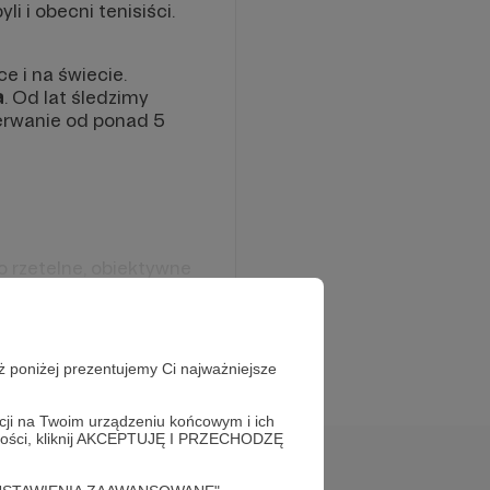
li i obecni tenisiści.
 i na świecie.
a
. Od lat śledzimy
zerwanie od ponad 5
o rzetelne, obiektywne
 te najważniejsze w
 polskich tenisistów,
ż poniżej prezentujemy Ci najważniejsze
lejne polskie talenty.
rednictwem
acji na Twoim urządzeniu końcowym i ich
alności, kliknij AKCEPTUJĘ I PRZECHODZĘ