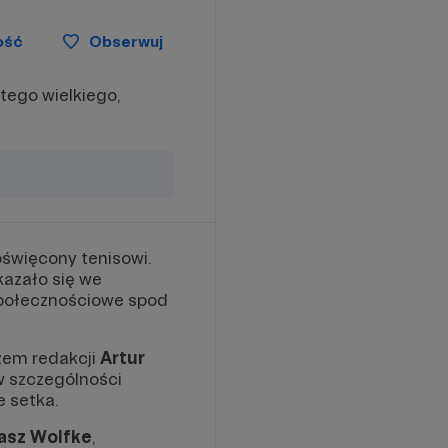
ość
Obserwuj
tego wielkiego,
oświęcony tenisowi.
kazało się we
społecznościowe spod
rzem redakcji
Artur
w szczególności
e setka.
sz Wolfke
,