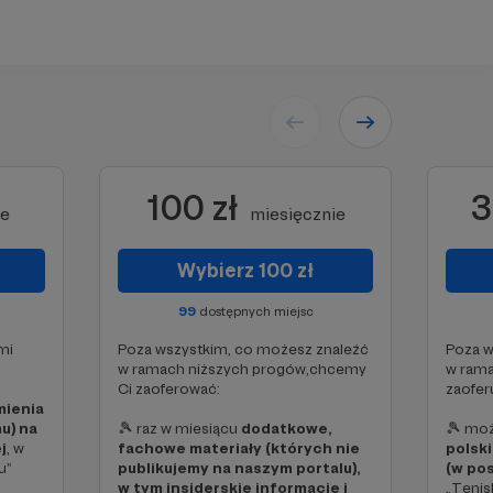
100 zł
3
ie
miesięcznie
Wybierz 100 zł
99
dostępnych miejsc
mi
Poza wszystkim, co możesz znaleźć
Poza w
w ramach niższych progów,chcemy
w rama
Ci zaoferować:
zaofer
mienia
u) na
🎾 raz w miesiącu
dodatkowe,
🎾 mo
j
, w
fachowe materiały (których nie
polsk
u”
publikujemy na naszym portalu),
(w pos
w tym insiderskie informacje i
„Tenis