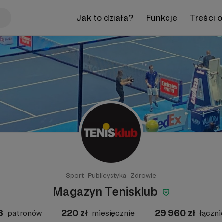
Jak to działa?
Funkcje
Treści 
Sport
Publicystyka
Zdrowie
Magazyn Tenisklub
6
220
zł
29 960
zł
patronów
miesięcznie
łączni