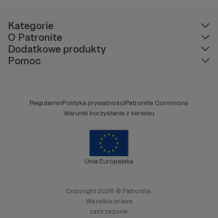
ciągu godziny podróżujemy przez polską
politykę i życie społeczne.
Kategorie
O Patronite
Dodatkowe produkty
Pomoc
Regulamin
Polityka prywatności
Patronite Commons
Warunki korzystania z serwisu
Unia Europejska
Copyright 2026 © Patronite.
Wszelkie prawa
zastrzeżone.