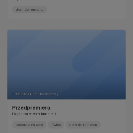
dom do remontu
10.06.2023
Brak komentarzy
●
Przedpremiera
Hejka na moim kanale :)
ucieczka na wieś
#wies
dom do remontu