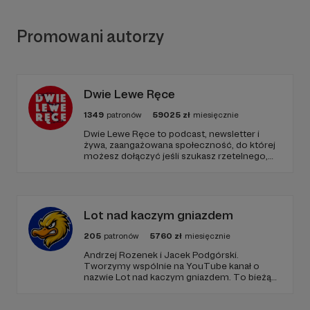
Promowani autorzy
Dwie Lewe Ręce
1349
patronów
59025
zł
miesięcznie
Dwie Lewe Ręce to podcast, newsletter i
żywa, zaangażowana społeczność, do której
możesz dołączyć jeśli szukasz rzetelnego,
niezależnego dziennikarska połączonego z
prospołecznym zaangażowaniem. Chcemy
zbudować najbardziej opiniotwórcze polskie
medium na lewo od centrum.
Lot nad kaczym gniazdem
205
patronów
5760
zł
miesięcznie
Andrzej Rozenek i Jacek Podgórski.
Tworzymy wspólnie na YouTube kanał o
nazwie Lot nad kaczym gniazdem. To bieżący
komentarz do najważniejszych wydarzeń,
który emitujemy od poniedziałku do piątku. W