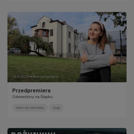
14.10.2022
Brak komentarzy
●
Przedpremiera
Odwiedziny na Śląsku
dom do remontu
vlog