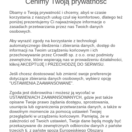
Cenimy Twoją prywatność
Dbamy o Twoją prywatność i chcemy, abyś w czasie
korzystania z naszych usług czuł się komfortowo, dlatego też
poniżej prezentujemy Ci najważniejsze informacje o
zasadach przetwarzania przez nas Twoich danych
osobowych.
29.06.2022
Komentarze: 1
Aby wyrazić zgody na korzystanie z technologii
●
automatycznego śledzenia i zbierania danych, dostęp do
informacji na Twoim urządzeniu końcowym i ich
Przedpremiera
przechowywanie przez Crowd8 sp. z o.o. oraz podmioty
zewnętrzne, które wspierają nas w prowadzeniu działalności,
Dzisiaj z innej totalnie beczki 😅
kliknij AKCEPTUJĘ I PRZECHODZĘ DO SERWISU.
ucieczka na wieś
wiejskie życie
#wies
+3
Jeśli chcesz dostosować lub zmienić swoje preferencje
dotyczące zbierania danych osobowych, wybierz opcję
"USTAWIENIA ZAAWANSOWANE".
Zgoda jest dobrowolna i możesz ją wycofać w
USTAWIENIACH ZAAWANSOWANYCH, gdzie jest także
opisane Twoje prawo żądania dostępu, sprostowania,
usunięcia lub ograniczenia przetwarzania danych, a także w
dowolnym momencie za pomocą ustawień Twojej
przeglądarki w urządzeniu końcowym. Pamiętaj, że w
zależności od Twoich ustawień, Twoje dane będą mogły być
przekazywane do zewnętrznych odbiorców danych z państw
trzecich tj. z państw spoza Europejskiego Obszaru