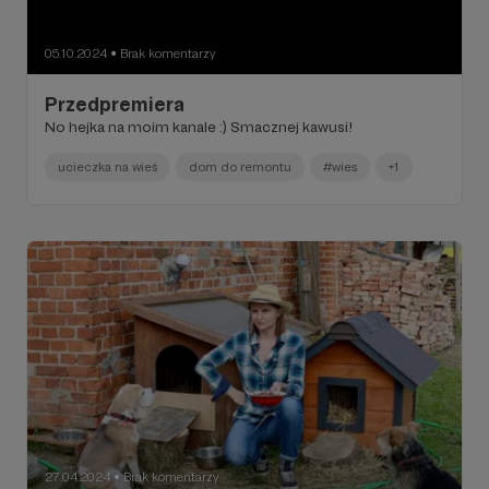
05.10.2024
Brak komentarzy
●
Przedpremiera
No hejka na moim kanale :) Smacznej kawusi!
ucieczka na wieś
dom do remontu
#wies
+1
27.04.2024
Brak komentarzy
●