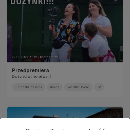
27.08.2022
Brak komentarzy
●
Przedpremiera
Dożynki w mojej wsi :)
ucieczka na wieś
#wies
wiejskie życie
+2