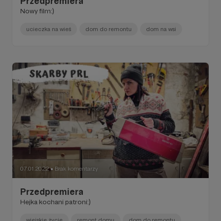
Przedpremiera
Nowy film:)
ucieczka na wieś
dom do remontu
dom na wsi
07.01.2022
Brak komentarzy
●
Przedpremiera
Hejka kochani patroni:)
wiejskie życie
remont domu
dom do remontu