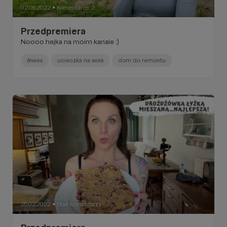
02.06.2022
Komentarze: 2
●
Przedpremiera
Noooo hejka na moim kanale :)
#wies
ucieczka na wieś
dom do remontu
25.02.2022
Brak komentarzy
●