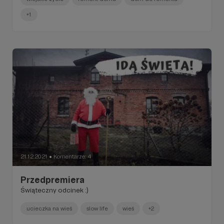
+1
21.12.2021
Komentarze: 4
●
Przedpremiera
Świąteczny odcinek :)
ucieczka na wieś
slow life
wieś
+2