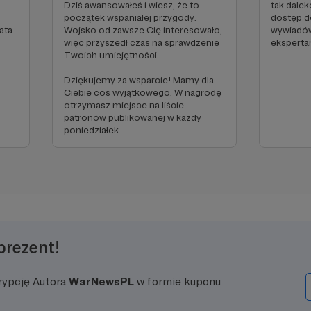
Dziś awansowałeś i wiesz, że to
tak dale
początek wspaniałej przygody.
dostęp d
ata.
Wojsko od zawsze Cię interesowało,
wywiadów
więc przyszedł czas na sprawdzenie
eksperta
Twoich umiejętności.
Dziękujemy za wsparcie! Mamy dla
Ciebie coś wyjątkowego. W nagrodę
otrzymasz miejsce na liście
patronów publikowanej w każdy
poniedziałek.
prezent!
rypcję Autora
WarNewsPL
w formie kuponu