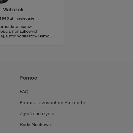
r Matczak
4640
zł
miesięcznie
 komentator spraw
 popularnonaukowych,
ej, autor podkastów i filmów
awie, filozofii i języku.
iu publicznym, walczy z
formacyjnymi.
Pomoc
FAQ
Kontakt z zespołem Patronite
Zgłoś nadużycie
Rada Naukowa