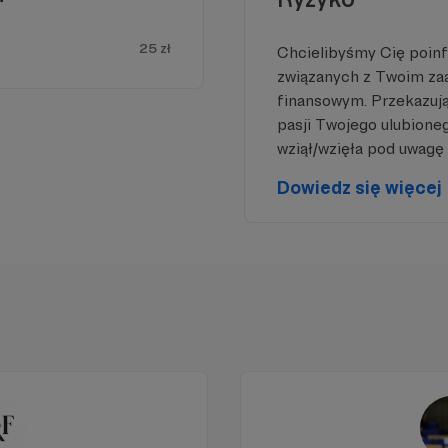
25 zł
Chcielibyśmy Cię poin
związanych z Twoim z
finansowym. Przekazując
pasji Twojego ulubione
wziął/wzięła pod uwagę 
Dowiedz się więcej