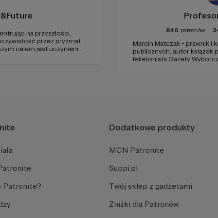
y&Future
Profeso
840
patronów
3
entrując na przyszłości,
eczywistość przez pryzmat
Marcin Matczak - prawnik i
aszym celem jest uczynienie
publicznych, autor książek
go źródła myśli
felietonista Gazety Wyborcz
uropie.
edukacyjnych. Mówi jasno o pr
Promuje umiarkowanie w życ
plemiennością i bańkami in
nite
Dodatkowe produkty
iała
MCN Patronite
Patronite
Suppi.pl
 Patronite?
Twój sklep z gadżetami
dzy
Zniżki dla Patronów