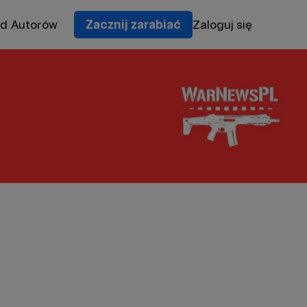
od Autorów
Zacznij zarabiać
Zaloguj się