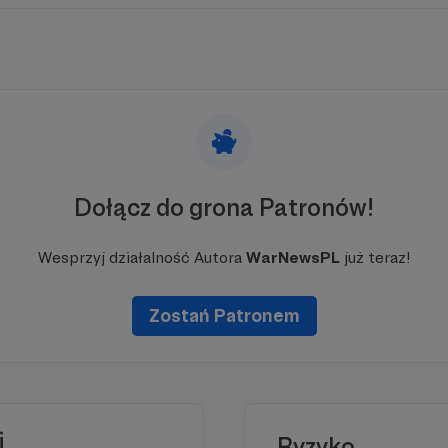
ciu na Patronite możemy utrzymywać niezależność, ro
ięcej wartościowej treści. Dołącz do Patronów i bądź c
naprawdę ważne w świecie konfliktów i bezpieczeństwa!
Dołącz do grona Patronów!
Wesprzyj działalność Autora
WarNewsPL
już teraz!
Zostań Patronem
i
Ryzyko