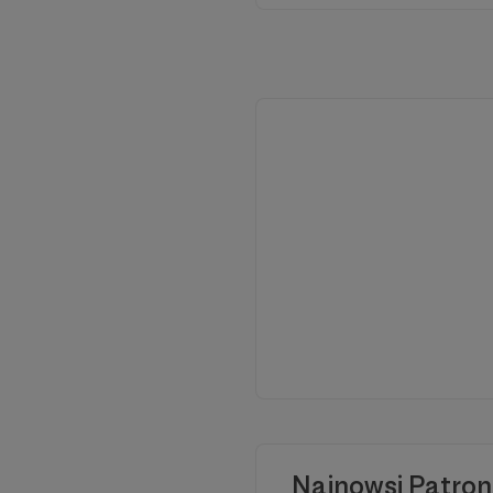
Dzięki Waszemu wspar
dostarczać jeszcze w
informuje o tym, co 
Najnowsi Patron