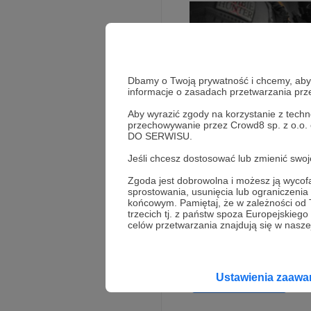
Dbamy o Twoją prywatność i chcemy, abyś 
informacje o zasadach przetwarzania pr
Aby wyrazić zgody na korzystanie z techn
przechowywanie przez Crowd8 sp. z o.o.
DO SERWISU.
Jeśli chcesz dostosować lub zmienić sw
Zgoda jest dobrowolna i możesz ją wyc
sprostowania, usunięcia lub ograniczeni
końcowym. Pamiętaj, że w zależności od
X
trzecich tj. z państw spoza Europejskie
celów przetwarzania znajdują się w naszej
Od lutego 2022 roku
wojny na Ukrainie, a
Twitter) śledzi pon
użytkowników.
Rozwiń opis
Ustawienia zaaw
Wsparcie