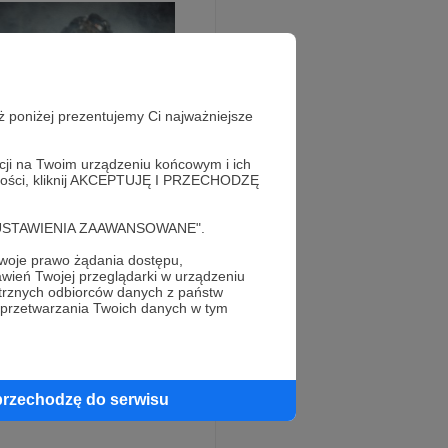
ż poniżej prezentujemy Ci najważniejsze
acji na Twoim urządzeniu końcowym i ich
alności, kliknij AKCEPTUJĘ I PRZECHODZĘ
cję "USTAWIENIA ZAAWANSOWANE".
oje prawo żądania dostępu,
wień Twojej przeglądarki w urządzeniu
trznych odbiorców danych z państw
 przetwarzania Twoich danych w tym
– przede wszystkim z
platformie X (dawniej
ocierają do milionów
przechodzę do serwisu