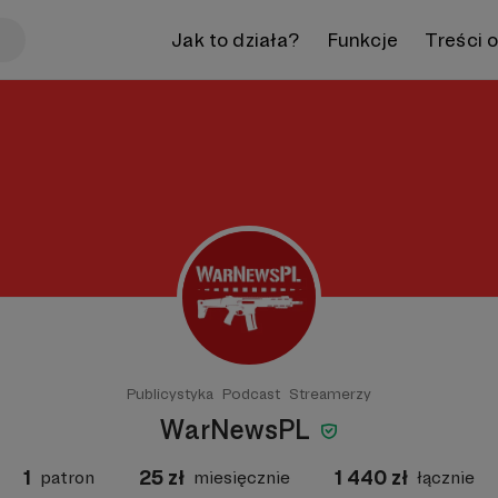
Jak to działa?
Funkcje
Treści 
Publicystyka
Podcast
Streamerzy
WarNewsPL
1
25
zł
1 440
zł
patron
miesięcznie
łącznie