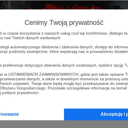
Cenimy Twoją prywatność
w czasie korzystania z naszych usług czuł się komfortowo, dlatego te
zez nas Twoich danych osobowych.
ologii automatycznego śledzenia i zbierania danych, dostęp do inform
 oraz podmioty zewnętrzne, które wspierają nas w prowadzeniu dział
oje preferencje dotyczące zbierania danych osobowych, wybierz op
ofać w USTAWIENIACH ZAAWANSOWANYCH, gdzie jest także opisane Tw
a przetwarzania danych, a także w dowolnym momencie za pomocą usta
 Twoich ustawień, Twoje dane będą mogły być przekazywane do zewnę
go Obszaru Gospodarczego. Pozostałe szczegółowe informacje na temat
 polityce prywatności.
 codziennie relacjonujemy najważniejsze wydarzenia 
le także z innych regionów świata. Nasze relacje na 
ad 450 tysięcy obserwujących, a wpisy regularnie d
ansowane
Akceptuję i 