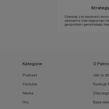
Strateg
Czerpiąc z przeszłości i konc
opisujemy otaczającą nas rz
geopolityki i geostrategii. N
ze Strategy&Future kluczowe
geopolitycznej w Polsce i w E
Kategorie
O Patro
Podcast
Jak to dz
Youtube
Funkcje 
Nauka
Dlaczego
Gry
Baza wie