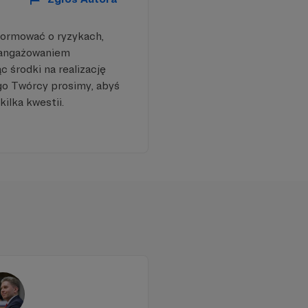
formować o ryzykach,
aangażowaniem
 środki na realizację
go Twórcy prosimy, abyś
kilka kwestii.