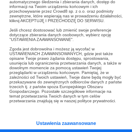
automatycznego śledzenia i zbierania danych, dostęp do
Wesprzyj działalność Autora
Damian Reszka -
informacji na Twoim urządzeniu końcowym i ich
Warcaby.TV
już teraz!
przechowywanie przez Crowd8 sp. z o.o. oraz podmioty
zewnętrzne, które wspierają nas w prowadzeniu działalności,
kliknij AKCEPTUJĘ I PRZECHODZĘ DO SERWISU.
Zostań Patronem
Jeśli chcesz dostosować lub zmienić swoje preferencje
dotyczące zbierania danych osobowych, wybierz opcję
"USTAWIENIA ZAAWANSOWANE".
Zgoda jest dobrowolna i możesz ją wycofać w
USTAWIENIACH ZAAWANSOWANYCH, gdzie jest także
opisane Twoje prawo żądania dostępu, sprostowania,
Promowani autorzy
usunięcia lub ograniczenia przetwarzania danych, a także w
dowolnym momencie za pomocą ustawień Twojej
przeglądarki w urządzeniu końcowym. Pamiętaj, że w
zależności od Twoich ustawień, Twoje dane będą mogły być
przekazywane do zewnętrznych odbiorców danych z państw
Kwadrans Na Angielski
trzecich tj. z państw spoza Europejskiego Obszaru
Gospodarczego. Pozostałe szczegółowe informacje na
745
patronów
temat przetwarzania Twoich danych w tym celów
przetwarzania znajdują się w naszej polityce prywatności.
Kwadrans na angielski to podcast uczący
mówić po angielsku już od pierwszego
odcinka. Jest to seria dla osób
początkujących, którzy chcą przełamać
barierę przed mówieniem w języku obcym,
Ustawienia zaawansowane
odświeżyć sobie angielski, albo... nauczyć się
go po raz pierwszy. Spodziewajcie się