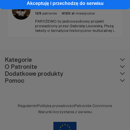
nowego odcinka co czwartek.
Akceptuję i przechodzę do serwisu
Paryżewo
129
patronów
4120
zł
miesięcznie
PARYŻEWO to jednoosobowy projekt
prowadzony przez Gabrielę Lisowską. Piszę
teksty o tematyce historyczno-kulturalnej i
społecznej, tworzę dwa podcasty –
PARYŻEWO i TW: LISOWSKA oraz regularnie
publikuję treści na Instagramie.
Kategorie
O Patronite
Dodatkowe produkty
Pomoc
Regulamin
Polityka prywatności
Patronite Commons
Warunki korzystania z serwisu