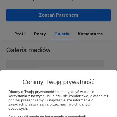
Zostań Patronem
Profil
Posty
Galeria
Komentarze
Galeria mediów
Cenimy Twoją prywatność
Dbamy o Twoją prywatność i chcemy, abyś w czasie
korzystania z naszych usług czuł się komfortowo, dlatego też
poniżej prezentujemy Ci najważniejsze informacje o
zasadach przetwarzania przez nas Twoich danych
osobowych.
Dołącz do grona Patronów!
Aby wyrazić zgody na korzystanie z technologii