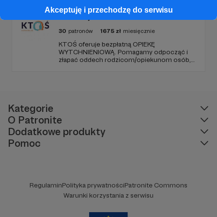
Naszą misją jest niesienie uśmiechu.
Akceptuję i przechodzę do serwisu
Fundacja KTOŚ
30
patronów
1675
zł
miesięcznie
KTOŚ oferuje bezpłatną OPIEKĘ
WYTCHNIENIOWĄ. Pomagamy odpocząć i
złapać oddech rodzicom/opiekunom osób,
które (ze względu na chorobę czy
niepełnosprawność) nie są w stanie
funkcjonować samodzielnie.
Kategorie
O Patronite
Dodatkowe produkty
Pomoc
Regulamin
Polityka prywatności
Patronite Commons
Warunki korzystania z serwisu