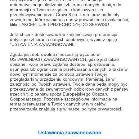
automatycznego śledzenia i zbierania danych, dostęp do
Wesprzyj działalność Autora
II Wojna Światowa w
informacji na Twoim urządzeniu końcowym i ich
przechowywanie przez Crowd8 sp. z o.o. oraz podmioty
Kolorze
już teraz!
zewnętrzne, które wspierają nas w prowadzeniu działalności,
kliknij AKCEPTUJĘ I PRZECHODZĘ DO SERWISU.
Zostań Patronem
Jeśli chcesz dostosować lub zmienić swoje preferencje
dotyczące zbierania danych osobowych, wybierz opcję
"USTAWIENIA ZAAWANSOWANE".
Zgoda jest dobrowolna i możesz ją wycofać w
USTAWIENIACH ZAAWANSOWANYCH, gdzie jest także
opisane Twoje prawo żądania dostępu, sprostowania,
Promowani autorzy
usunięcia lub ograniczenia przetwarzania danych, a także w
dowolnym momencie za pomocą ustawień Twojej
przeglądarki w urządzeniu końcowym. Pamiętaj, że w
zależności od Twoich ustawień, Twoje dane będą mogły być
przekazywane do zewnętrznych odbiorców danych z państw
trzecich tj. z państw spoza Europejskiego Obszaru
Liga Superbohaterów
Gospodarczego. Pozostałe szczegółowe informacje na
temat przetwarzania Twoich danych w tym celów
139
patronów
7430
zł
miesięcznie
przetwarzania znajdują się w naszej polityce prywatności.
Fundacja Liga Superbohaterów - wcielamy się
w role superbohaterów, postaci z bajek i
filmów, spełniamy marzenia dzieci o
spotkaniu ulubionej postaci, poprzez
Ustawienia zaawansowane
odwiedziny w szpitalach, hospicjach, oraz
terminalnie chorych dzieci w ich domach.