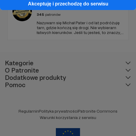
Akceptuję i przechodzę do serwisu
Autostopem Na Koniec Świata
345
patronów
Nazywam się Michał Pater i od lat podróżuję
tam, gdzie kończą się drogi. Nie wybieram
łatwych kierunków. Jeśli tu jesteś, to znaczy,
że szukasz czegoś więcej niż zwykłych
podróży.
Kategorie
O Patronite
Dodatkowe produkty
Pomoc
Regulamin
Polityka prywatności
Patronite Commons
Warunki korzystania z serwisu