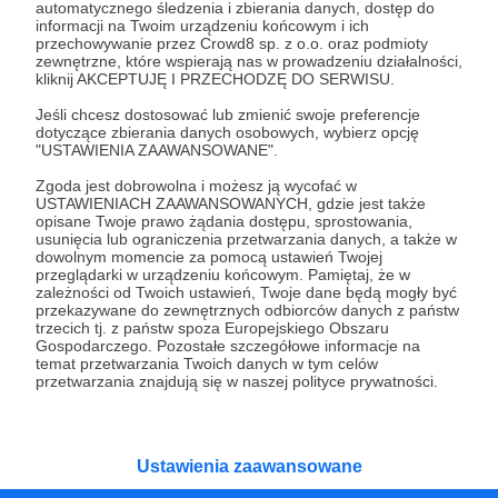
automatycznego śledzenia i zbierania danych, dostęp do
Wesprzyj działalność Autora
Z Nowickim po drodze
informacji na Twoim urządzeniu końcowym i ich
już teraz!
przechowywanie przez Crowd8 sp. z o.o. oraz podmioty
zewnętrzne, które wspierają nas w prowadzeniu działalności,
kliknij AKCEPTUJĘ I PRZECHODZĘ DO SERWISU.
Zostań Patronem
Jeśli chcesz dostosować lub zmienić swoje preferencje
dotyczące zbierania danych osobowych, wybierz opcję
"USTAWIENIA ZAAWANSOWANE".
Zgoda jest dobrowolna i możesz ją wycofać w
USTAWIENIACH ZAAWANSOWANYCH, gdzie jest także
opisane Twoje prawo żądania dostępu, sprostowania,
Promowani autorzy
usunięcia lub ograniczenia przetwarzania danych, a także w
dowolnym momencie za pomocą ustawień Twojej
przeglądarki w urządzeniu końcowym. Pamiętaj, że w
zależności od Twoich ustawień, Twoje dane będą mogły być
przekazywane do zewnętrznych odbiorców danych z państw
Cash
trzecich tj. z państw spoza Europejskiego Obszaru
Gospodarczego. Pozostałe szczegółowe informacje na
547
patronów
18685
zł
miesięcznie
temat przetwarzania Twoich danych w tym celów
przetwarzania znajdują się w naszej polityce prywatności.
Nazywam się Cash. Przemierzam świat,
spełniam marzenia i nagrywam filmy, które
publikuję na swoim kanale na YouTube. Niby
tylko tyle a aż tyle :)
Ustawienia zaawansowane