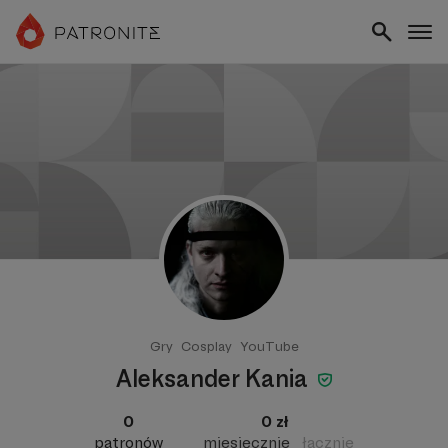
Gry
Cosplay
YouTube
Aleksander Kania
0
0 zł
patronów
miesięcznie
łącznie