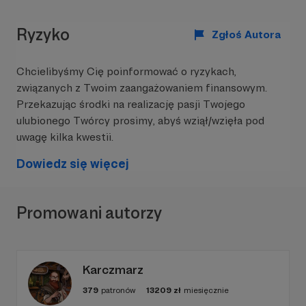
Ryzyko
Zgłoś Autora
Chcielibyśmy Cię poinformować o ryzykach,
związanych z Twoim zaangażowaniem finansowym.
Przekazując środki na realizację pasji Twojego
ulubionego Twórcy prosimy, abyś wziął/wzięła pod
uwagę kilka kwestii.
Dowiedz się więcej
Jaki mam plan
i dlaczego jestem na Patronite ?
W pierwszej kolejności zamierzam rozwijać swój
Promowani autorzy
profil na Instagramie i Tiktoku poprzez:
- Ulepszanie swojego aktualnego cosplayu, a
także podejmowanie ambitniejszych wyzwań w
Karczmarz
postaci bardziej rozbudowanych filmów.
379
patronów
13209
zł
miesięcznie
- Kolejne warianty stroju gdyż Geralt nie