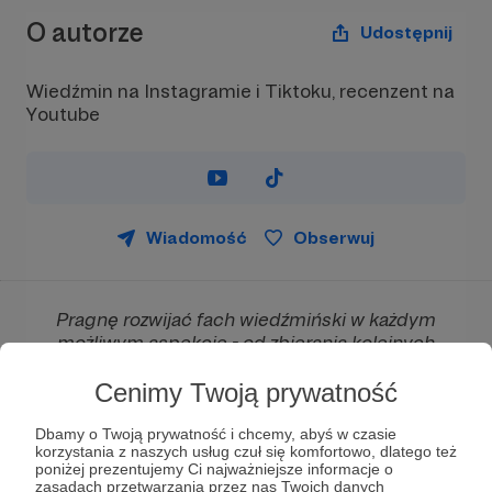
O autorze
Udostępnij
Wiedźmin na Instagramie i Tiktoku, recenzent na
Youtube
Wiadomość
Obserwuj
Pragnę rozwijać fach wiedźmiński w każdym
możliwym aspekcie - od zbierania kolejnych
elementów rynsztunku po ulepszanie oprawy
audiowizualnej tak aby ścigać perfekcję i
Cenimy Twoją prywatność
dostarczać coraz ambitniejszych projektów.
Dbamy o Twoją prywatność i chcemy, abyś w czasie
Kim jestem ?
korzystania z naszych usług czuł się komfortowo, dlatego też
poniżej prezentujemy Ci najważniejsze informacje o
zasadach przetwarzania przez nas Twoich danych