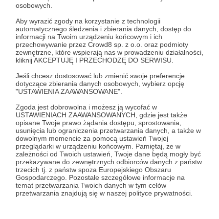
Jestem kimś kto zaczynając swoją aktywność na
osobowych.
Youtube chciał wyrażać opinie na temat dzieł
popkultury, które w jakiś sposób na mnie wpłynęły
Aby wyrazić zgody na korzystanie z technologii
automatycznego śledzenia i zbierania danych, dostęp do
lub wręcz stały się dla mnie ważne. Spotykając się
informacji na Twoim urządzeniu końcowym i ich
z przychylnymi komentarzami akcentującymi to,
przechowywanie przez Crowd8 sp. z o.o. oraz podmioty
że nie idę z głównym nurtem, a podążam swoją
zewnętrzne, które wspierają nas w prowadzeniu działalności,
kliknij AKCEPTUJĘ I PRZECHODZĘ DO SERWISU.
własną drogą za każdym razem czuję się jeszcze
bardziej zmotywowany i konsekwentnie od lat
Jeśli chcesz dostosować lub zmienić swoje preferencje
buduje swoją własną markę.
dotyczące zbierania danych osobowych, wybierz opcję
"USTAWIENIA ZAAWANSOWANE".
Zgoda jest dobrowolna i możesz ją wycofać w
USTAWIENIACH ZAAWANSOWANYCH, gdzie jest także
opisane Twoje prawo żądania dostępu, sprostowania,
usunięcia lub ograniczenia przetwarzania danych, a także w
dowolnym momencie za pomocą ustawień Twojej
przeglądarki w urządzeniu końcowym. Pamiętaj, że w
zależności od Twoich ustawień, Twoje dane będą mogły być
Rozwiń opis
przekazywane do zewnętrznych odbiorców danych z państw
trzecich tj. z państw spoza Europejskiego Obszaru
Gospodarczego. Pozostałe szczegółowe informacje na
W tym miejscu powinna być zewnętrzna
temat przetwarzania Twoich danych w tym celów
treść
przetwarzania znajdują się w naszej polityce prywatności.
Aby zobaczyć treść musisz zmienić ustawienia