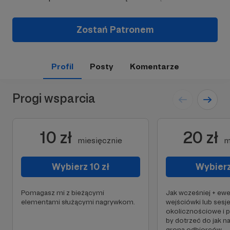
Zostań Patronem
Profil
Posty
Komentarze
Progi wsparcia
10 zł
20 zł
miesięcznie
m
Wybierz 10 zł
Wybierz
Pomagasz mi z bieżącymi
Jak wcześniej + ew
elementami służącymi nagrywkom.
wejściówki lub sesj
okolicznościowe i 
by dotrzeć do jak n
grona odbiorców