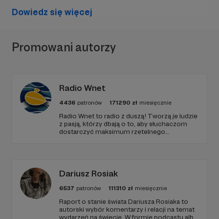
państwowej, sektora NGO oraz biznesu.
Dowiedz się więcej
Ma'assalaama!
Promowani autorzy
Radio Wnet
4436
patronów
171290
zł
miesięcznie
Radio Wnet to radio z duszą! Tworzą je ludzie
z pasją, którzy dbają o to, aby słuchaczom
dostarczyć maksimum rzetelnego
dziennikarstwa. A mogą to robić, ponieważ
Radio Wnet jest w pełni niezależne i… wolne!
Zachowanie tej właśnie wolności zależy dziś
od Twojego wsparcia!
Dariusz Rosiak
6537
patronów
111310
zł
miesięcznie
Raport o stanie świata Dariusza Rosiaka to
autorski wybór komentarzy i relacji na temat
wydarzeń na świecie. W formie podcastu albo