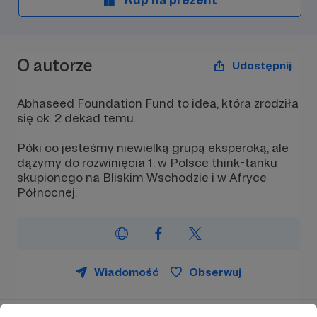
O autorze
Udostępnij
Abhaseed Foundation Fund to idea, która zrodziła
się ok. 2 dekad temu.
Póki co jesteśmy niewielką grupą ekspercką, ale
dążymy do rozwinięcia 1. w Polsce think-tanku
skupionego na Bliskim Wschodzie i w Afryce
Północnej.
Wiadomość
Obserwuj