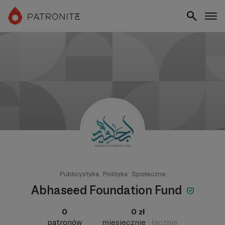
Publicystyka
Polityka
Społeczne
Abhaseed Foundation Fund
0
0 zł
patronów
miesięcznie
łącznie