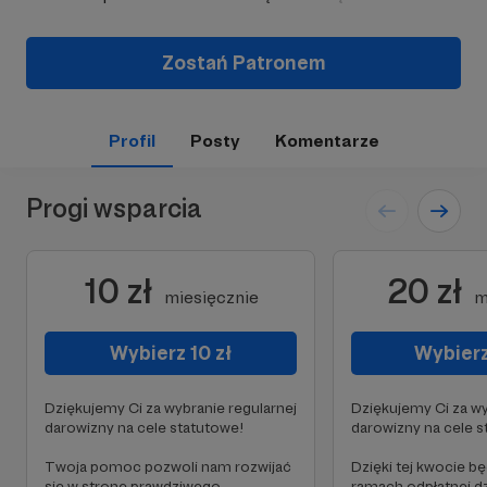
Zostań Patronem
Profil
Posty
Komentarze
Progi wsparcia
10 zł
20 zł
miesięcznie
m
Wybierz 10 zł
Wybierz
Dziękujemy Ci za wybranie regularnej
Dziękujemy Ci za wy
darowizny na cele statutowe!
darowizny na cele s
Twoja pomoc pozwoli nam rozwijać
Dzięki tej kwocie b
się w stronę prawdziwego,
ramach odpłatnej dz