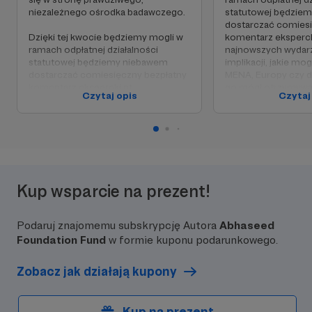
niezależnego ośrodka badawczego.
statutowej będzie
dostarczać comiesi
Dzięki tej kwocie będziemy mogli w
komentarz eksperck
ramach odpłatnej działalności
najnowszych wydarz
statutowej będziemy niebawem
implikacji, jakie mog
dostarczać comiesięczny bezpłatny
MENA, Europy czy dl
komentarz ekspercki nt.
go mógł otrzymywać
Czytaj opis
Czytaj
najnowszych wydarzeń w regionie i
wyśle prośbę o subs
implikacji, jakie mogą nieść dla
zidentyfikujemy mat
MENA, Europy czy dla Polski. Będzie
dezinformacyjne, kt
go mógł otrzymywać każdy, kto
przemieniać się w m
wyśle prośbę o subskrypcję. Jeśli
sieciospołeczne, t
zidentyfikujemy materiały
tego opisać!
dezinformacyjne, które zaczynają
Kup wsparcie na prezent!
przemieniać się w mity
sieciospołeczne, to nie omieszkamy
tego opisać!
Podaruj znajomemu subskrypcję Autora
Abhaseed
Foundation Fund
w formie kuponu podarunkowego.
Zobacz jak działają kupony
Kup na prezent