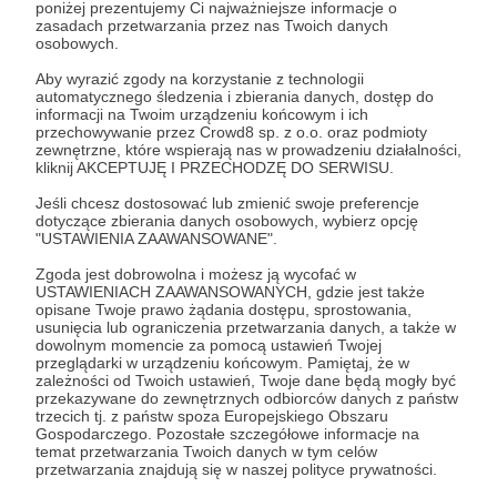
poniżej prezentujemy Ci najważniejsze informacje o
o wartości, gdzie spotkanie ma być pretekstem
zasadach przetwarzania przez nas Twoich danych
do zatrzymania i zadania sobie pytania o sens
osobowych.
życia i jego znaczenie, o znaczenie miłości i
Cele
Aby wyrazić zgody na korzystanie z technologii
budowaniu relacji z ludźmi i Bogiem.
automatycznego śledzenia i zbierania danych, dostęp do
informacji na Twoim urządzeniu końcowym i ich
Realizujemy
nasz cel poprzez spotkania, które się
przechowywanie przez Crowd8 sp. z o.o. oraz podmioty
u nas odbywają, poprzez książki i wystrój, który
Realizacja Spotkań w AGERE
Realizacja Wydar
zewnętrzne, które wspierają nas w prowadzeniu działalności,
kliknij AKCEPTUJĘ I PRZECHODZĘ DO SERWISU.
można u nas zobaczyć, a także poprzez rozmowy,
CONTRA
17 500 zł
14 63
które są u nas prowadzone nieustannie.
Jeśli chcesz dostosować lub zmienić swoje preferencje
miesięcznie
brakuj
10 000 zł
7 135 zł
dotyczące zbierania danych osobowych, wybierz opcję
Co i jak robimy?
miesięcznie
brakuje
"USTAWIENIA ZAAWANSOWANE".
W Agere Contra tworzymy przestrzeń rozmowy,
16%
Zgoda jest dobrowolna i możesz ją wycofać w
gdzie spotkania, które organizujemy pobudzają do
28%
USTAWIENIACH ZAAWANSOWANYCH, gdzie jest także
Ten poziom pozwol
zagłębienia się w siebie. Nasze spotkania o
opisane Twoje prawo żądania dostępu, sprostowania,
dwa elementy:
Dzięki Waszemu wsparciu
nazwie "
usunięcia lub ograniczenia przetwarzania danych, a także w
Podróżnicze Wtorki"
są spotkaniami
1. Chcemy by nasze
finansowemu będziemy mogli:
dowolnym momencie za pomocą ustawień Twojej
głównie z misjonarzami, którzy opowiadają o
być transmitowane 
przeglądarki w urządzeniu końcowym. Pamiętaj, że w
dziełach, które tworzą pośród osób biednych oraz
poziom pozwoli na
1. Realizować bezpłatne wydarzenia
zależności od Twoich ustawień, Twoje dane będą mogły być
zakup(wynajem) p
nieznających Boga,
w Agere Contra - szkoleń,
"Randki
przekazywane do zewnętrznych odbiorców danych z państw
sprzętu oraz opłace
trzecich tj. z państw spoza Europejskiego Obszaru
warsztatów oraz spotkań.
Małżeńskie"
pomagają parom spajać związek i
Gospodarczego. Pozostałe szczegółowe informacje na
do realizacji transmi
jeszcze głębiej przeżywać
temat przetwarzania Twoich danych w tym celów
2. Opłacić licencję w postaci storart i
relacje,
"Chrześcijańscy Single"
to wiele
przetwarzania znajdują się w naszej polityce prywatności.
2. Ten próg pozwol
zaiks na dane wydarzenia, opłaty
rodzajów spotkań jak: szybkie randki, warsztaty,
zapraszać gości z 