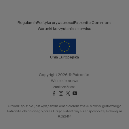
Regulamin
Polityka prywatności
Patronite Commons
Warunki korzystania z serwisu
Unia Europejska
Copyright 2026 © Patronite.
Wszelkie prawa
zastrzeżone.
Crowd8 sp. z o.o. jest wyłącznym właścicielem znaku słowno-graficznego
Patronite chronionego przez Urząd Patentowy Rzeczpospolitej Polskiej nr
R.322414