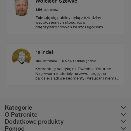
Wojciech Szewko
856
patronów
Zajmuję się publicystyką z dziedziny
współczesnych stosunków
międzynarodowych ze szczególnym
uwzględnieniem Bliskiego Wschodu,
problematyki Islamu oraz bezpieczeństwa
międzynarodowego i wewnętrznego.
ralindel
195
patronów
5475
zł
miesięcznie
Komentuję politykę na Twitchu i Youtube.
Nagrywam materiały na żywo, tnę ję na
bardziej zjadliwe segmenty i wrzucam niemal
codziennie na kanał. Kiedy nie zajmujemy się
polityką i tematami lewicowymi, jaramy się
kulturą, gadamy o grach i planszówkach,
które są moją pasją.
Kategorie
O Patronite
Dodatkowe produkty
Pomoc