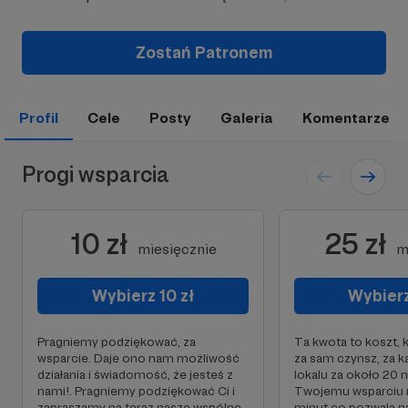
Zostań Patronem
Profil
Cele
Posty
Galeria
Komentarze
Progi wsparcia
10 zł
25 zł
miesięcznie
m
Wybierz 10 zł
Wybierz
Pragniemy podziękować, za
Ta kwota to koszt,
wsparcie. Daje ono nam możliwość
za sam czynsz, za 
działania i świadomość, że jesteś z
lokalu za około 20 m
nami!. Pragniemy podziękować Ci i
Twojemu wsparciu
zapraszamy na teraz nasze wspólne
minut co pozwala 