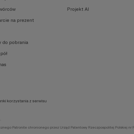
Twórców
Projekt AI
rcie na prezent
y do pobrania
spół
nas
nki korzystania z serwisu
.
icznego Patronite chronionego przez Urząd Patentowy Rzeczpospolitej Polskiej nr 