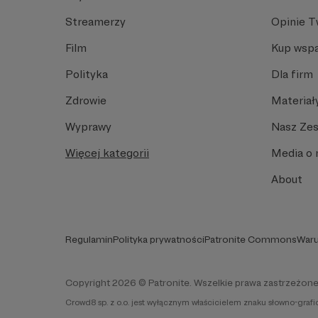
Streamerzy
Opinie 
Film
Kup wspa
Polityka
Dla firm
Zdrowie
Materiał
Wyprawy
Nasz Ze
Więcej kategorii
Media o 
About
Regulamin
Polityka prywatności
Patronite Commons
Waru
Copyright 2026 © Patronite. Wszelkie prawa zastrzeżone
Crowd8 sp. z o.o. jest wyłącznym właścicielem znaku słowno-graf