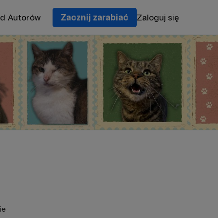
od Autorów
Zacznij zarabiać
Zaloguj się
ie