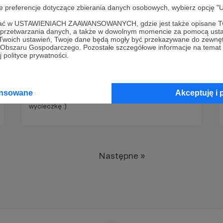
oje preferencje dotyczące zbierania danych osobowych, wybierz op
ofać w USTAWIENIACH ZAAWANSOWANYCH, gdzie jest także opisane Tw
a przetwarzania danych, a także w dowolnym momencie za pomocą usta
 Twoich ustawień, Twoje dane będą mogły być przekazywane do zewnę
go Obszaru Gospodarczego. Pozostałe szczegółowe informacje na temat
 polityce prywatności.
04.08.2023
Brak komentarzy
●
Co Klara robi w ciemnościach?
Co Klara robi w ciemnościach? Oczywiście,
ansowane
Akceptuję i 
oprowadza Was po kociarni! Zapraszamy na
wycieczkę :)
Następne »