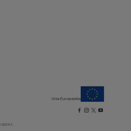
Unia Europejska
R.322414