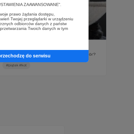
cję "USTAWIENIA ZAAWANSOWANE".
oje prawo żądania dostępu,
wień Twojej przeglądarki w urządzeniu
trznych odbiorców danych z państw
 przetwarzania Twoich danych w tym
28.07.2023
Brak komentarzy
●
Piątek, piąteczek, piątunio....
Jakie plany mają nasze koty na piątkowy wieczór?
przechodzę do serwisu
#piątek #kot