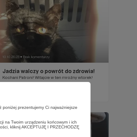
10.10.2023
Brak komentarzy
●
Jadzia walczy o powrót do zdrowia!
Kochani Patroni! Witajcie w ten mroźny wtorek!
ż poniżej prezentujemy Ci najważniejsze
acji na Twoim urządzeniu końcowym i ich
alności, kliknij AKCEPTUJĘ I PRZECHODZĘ