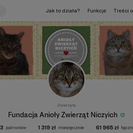
Jak to działa?
Funkcje
Treści 
Zwierzęta
Fundacja Anioły Zwierząt Niczyich
3
1 319
zł
61 965
zł
patronów
miesięcznie
łączn