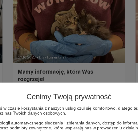
20.10.2023
Brak komentarzy
●
Mamy informację, która Was
rozgrzeje!
W ten chłodny piątek mamy dla Was informację,
która Was rozgrzeje!
Cenimy Twoją prywatność
w czasie korzystania z naszych usług czuł się komfortowo, dlatego te
zez nas Twoich danych osobowych.
ologii automatycznego śledzenia i zbierania danych, dostęp do inform
 oraz podmioty zewnętrzne, które wspierają nas w prowadzeniu dział