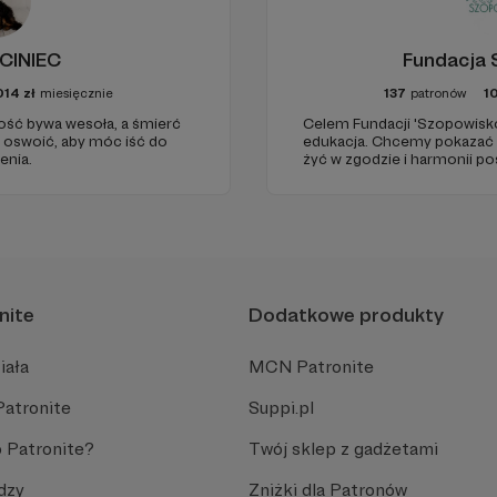
CINIEC
Fundacja 
014
zł
miesięcznie
137
patronów
1
rość bywa wesoła, a śmierć
Celem Fundacji 'Szopowisko
ę oswoić, aby móc iść do
edukacja. Chcemy pokazać 
enia.
żyć w zgodzie i harmonii po
'nieudomowionych'. Fundacj
gatunków zwierząt, a szczeg
praczach.
nite
Dodatkowe produkty
iała
MCN Patronite
Patronite
Suppi.pl
 Patronite?
Twój sklep z gadżetami
dzy
Zniżki dla Patronów