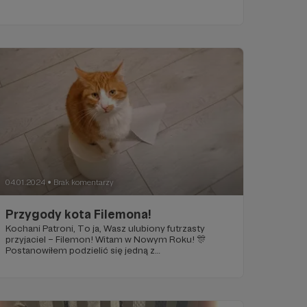
04.01.2024
Brak komentarzy
●
Przygody kota Filemona!
Kochani Patroni, To ja, Wasz ulubiony futrzasty
przyjaciel – Filemon! Witam w Nowym Roku! 🎊
Postanowiłem podzielić się jedną z
najśmieszniejszych historii, które przytrafiły mi się w
kociarni. Moje życie pełne jest niesamowitych
przygód, ale ta historia naprawdę rozbawi Was do łez!
😸