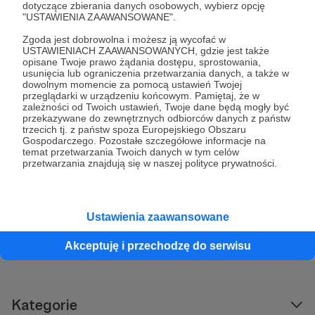
dotyczące zbierania danych osobowych, wybierz opcję
Czy jeśli nie użyje konta więcej razy to
"USTAWIENIA ZAAWANSOWANE".
konto samo się dezaktywuje?
Zgoda jest dobrowolna i możesz ją wycofać w
USTAWIENIACH ZAAWANSOWANYCH, gdzie jest także
opisane Twoje prawo żądania dostępu, sprostowania,
usunięcia lub ograniczenia przetwarzania danych, a także w
Jak działają zbiórki jednorazowe?
dowolnym momencie za pomocą ustawień Twojej
przeglądarki w urządzeniu końcowym. Pamiętaj, że w
zależności od Twoich ustawień, Twoje dane będą mogły być
przekazywane do zewnętrznych odbiorców danych z państw
trzecich tj. z państw spoza Europejskiego Obszaru
Jak stworzyć zbiórkę jednorazową?
Gospodarczego. Pozostałe szczegółowe informacje na
temat przetwarzania Twoich danych w tym celów
Jak dodać szablon mailowy dla zbiórki
przetwarzania znajdują się w naszej polityce prywatności.
Nie znalazłeś odpowiedzi na
jednorazowej?
wyszukiwane pytanie?
Jak wypłacane są środki ze zbiórek
Napisz do nas
jednorazowych?
Ustawienia zaawansowane
Gdzie znajdę listę wpłat na zbiórkę
Akceptuję i przechodzę do serwisu
jednorazową?
Kategorie