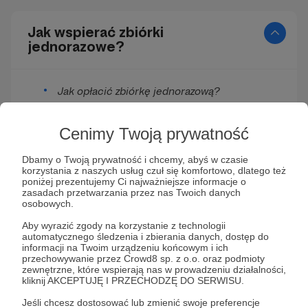
Jak wspierać zbiórki
jednorazowe?
Jak opłacić zbiórkę jednorazową?
Jakimi metodami mogę wesprzeć
zbiórkę?
Cenimy Twoją prywatność
Czy moje dane wyświetlą się na liście
Dbamy o Twoją prywatność i chcemy, abyś w czasie
wspieranej zbiórki?
korzystania z naszych usług czuł się komfortowo, dlatego też
poniżej prezentujemy Ci najważniejsze informacje o
zasadach przetwarzania przez nas Twoich danych
Czy muszę zarejestrować konto do wpłaty
osobowych.
na zbiórkę jednorazową?
Aby wyrazić zgody na korzystanie z technologii
Jak długo działa to hasło techniczne?
automatycznego śledzenia i zbierania danych, dostęp do
informacji na Twoim urządzeniu końcowym i ich
przechowywanie przez Crowd8 sp. z o.o. oraz podmioty
Czy po zalogowaniu na konto można
zewnętrzne, które wspierają nas w prowadzeniu działalności,
zobaczyć swoje zbiórki, które wspieraliśmy
kliknij AKCEPTUJĘ I PRZECHODZĘ DO SERWISU.
jednorazowo?
Jeśli chcesz dostosować lub zmienić swoje preferencje