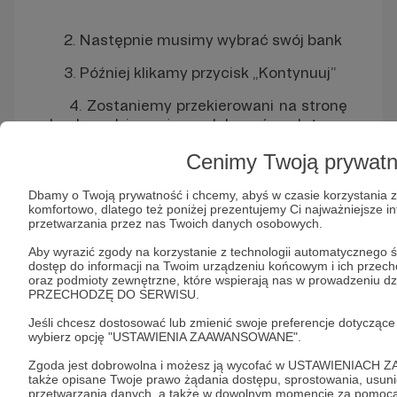
2. Następnie musimy wybrać swój bank
3. Później klikamy przycisk „Kontynuuj”
4. Zostaniemy przekierowani na stronę
banku, gdzie możemy dokonać zapłaty.
d)
PayPal
, który również pozwala na
Cenimy Twoją prywat
zautomatyzowanie wpłat: po ustawieniu
zlecenia, co miesiąc dana kwota będzie
Dbamy o Twoją prywatność i chcemy, abyś w czasie korzystania z 
komfortowo, dlatego też poniżej prezentujemy Ci najważniejsze i
pobierana z karty przypisanej do konta
przetwarzania przez nas Twoich danych osobowych.
PayPal i trafi do wybranego Autora
Aby wyrazić zgody na korzystanie z technologii automatycznego ś
dostęp do informacji na Twoim urządzeniu końcowym i ich przech
oraz podmioty zewnętrzne, które wspierają nas w prowadzeniu dzi
PRZECHODZĘ DO SERWISU.
Jeśli chcesz dostosować lub zmienić swoje preferencje dotycząc
Po wyborze tej metody zostaniemy
wybierz opcję "USTAWIENIA ZAAWANSOWANE".
przekierowani na stronę PayPala
Po zalogowaniu wystarczy kliknąć
Zgoda jest dobrowolna i możesz ją wycofać w USTAWIENIACH
także opisane Twoje prawo żądania dostępu, sprostowania, usuni
przycisk „Akceptuję i chcę
przetwarzania danych, a także w dowolnym momencie za pomocą 