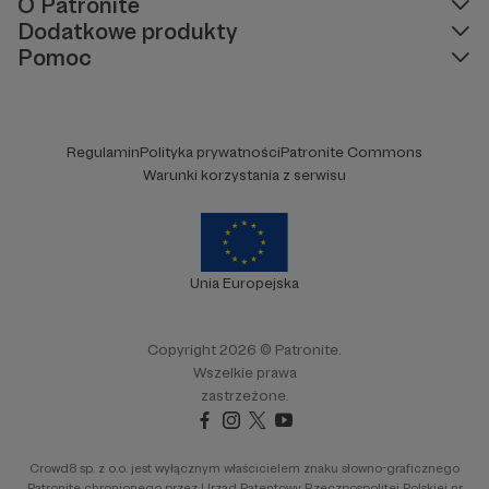
O Patronite
Dodatkowe produkty
Pomoc
Regulamin
Polityka prywatności
Patronite Commons
Warunki korzystania z serwisu
Unia Europejska
Copyright 2026 © Patronite.
Wszelkie prawa
zastrzeżone.
Crowd8 sp. z o.o. jest wyłącznym właścicielem znaku słowno-graficznego
Patronite chronionego przez Urząd Patentowy Rzeczpospolitej Polskiej nr